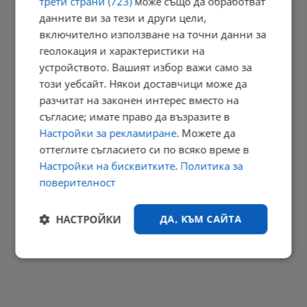
трети страни (723)
може също да обработват
данните ви за тези и други цели,
Гори бивше училище в центъра на Монтана
включително използване на точни данни за
16:14 | 9.8.2026 г.
геолокация и характеристики на
устройството. Вашият избор важи само за
този уебсайт. Някои доставчици може да
разчитат на законен интерес вместо на
4,5 по Рихтер разтърси Югоизточна Турция
съгласие; имате право да възразите в
16:07 | 9.8.2026 г.
Настройки за рекламиране
. Можете да
оттеглите съгласието си по всяко време в
РЕКЛАМА
Настройки на бисквитките
.
Политика за
поверителност
НАСТРОЙКИ
ДА, КЪМ САЙТА
Строго
Ефективност
необходимо