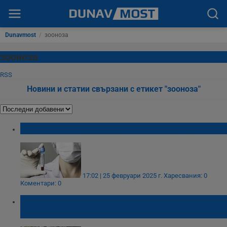
Dunavmost
/
зооноза
зооноза
RSS
Новини и статии свързани с етикет "зооноза"
Нов коронавирус изследват в Китай
17:02 | 25 февруари 2025 г.
Харесвания: 0
Коментари: 0
Ново проучване: КОВИД-19 е тръгнал от
пазара в Ухан