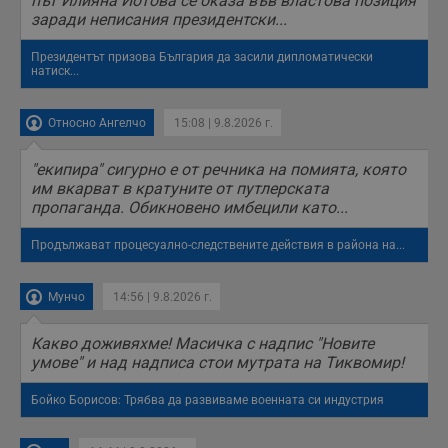
път Илияна Йотова се оказа във властова позиция
receive-cookie-deprecation
.hit.gemius.pl
1 година
Т
с
заради неписания президентски...
с
н
Президентът призова България да засили дипломатически
н
натиск...
п
б
п
с
Относно Ангелчо
15:08 | 9.8.2026 г.
о
с
а
"екипира" сигурно е от речника на помията, която
р
у
им вкарват в кратуните от путлерската
з
пропаганда. Обикновено имбецили като...
з
п
Продължават процесуално-следствените действия в района на...
ASP.NET_SessionId
Сесия
Т
Microsoft
с
Corporation
D
www.dunavmost.com
Мунчо
14:56 | 9.8.2026 г.
п
и
т
к
Какво доживяхме! Масичка с надпис "Новите
п
умове" и над надписа стои мутрата на Тиквомир!
и
у
р
Бойко Борисов: Трябва да развиваме военната си индустрия
к
п
д