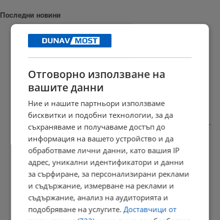
Последни новини
Властите в Индонезия заловиха кетамин за 100 милиона евро
Отговорно използване на
16:35 | 9.8.2026 г.
вашите данни
Ние и нашите партньори използваме
бисквитки и подобни технологии, за да
Задържаха дрогиран шофьор след опит за подкуп на полицаи...
съхраняваме и получаваме достъп до
информация на вашето устройство и да
16:30 | 9.8.2026 г.
обработваме лични данни, като вашия IP
адрес, уникални идентификатори и данни
за сърфиране, за персонализирани реклами
Испания провери 200 пътници на влизане от Италия
и съдържание, измерване на реклами и
съдържание, анализ на аудиторията и
16:18 | 9.8.2026 г.
подобряване на услугите.
Доставчици от