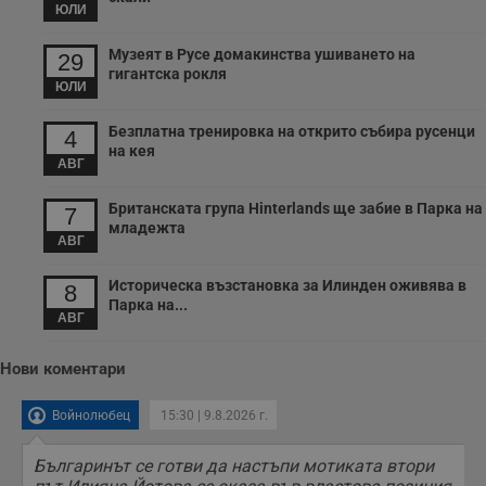
п
ЮЛИ
и
п
т
Музеят в Русе домакинства ушиването на
29
в
гигантска рокля
с
ЮЛИ
з
с
п
Безплатна тренировка на открито събира русенци
4
о
на кея
р
АВГ
п
н
п
Британската група Hinterlands ще забие в Парка на
7
к
младежта
ч
АВГ
п
с
б
Историческа възстановка за Илинден оживява в
8
Парка на...
__cf_bm
29
Т
Cloudflare Inc.
АВГ
минути
с
.twitter.com
59
р
секунди
м
б
Нови коментари
о
у
п
Войнолюбец
15:30 | 9.8.2026 г.
о
и
т
Българинът се готви да настъпи мотиката втори