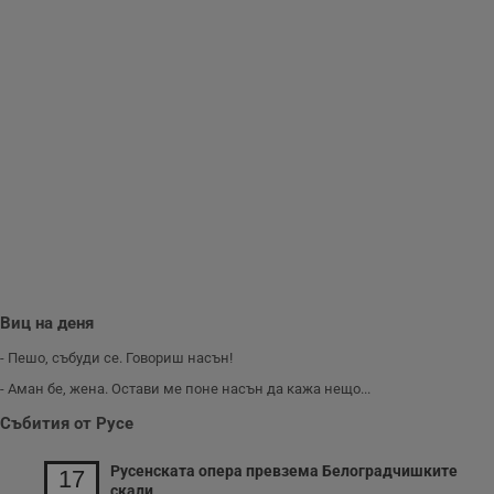
__RequestVerificationToken
Сесия
Т
Microsoft
п
Corporation
ф
www.dunavmost.com
з
п
и
п
A
т
е
д
н
п
с
у
и
ф
н
м
Виц на деня
Т
и
п
- Пешо, събуди се. Говориш насън!
у
з
- Аман бе, жена. Остави ме поне насън да кажа нещо...
б
Събития от Русе
VISITOR_PRIVACY_METADATA
5 месеца
Т
YouTube
4
с
.youtube.com
седмици
с
Русенската опера превзема Белоградчишките
17
с
скали