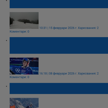
силен дъжд
10:31 | 15 февруари 2026 г.
Харесвания: 2
Коментари: 0
Тервел Замфиров спечели първия медал
за България на зимна Олимпиада от 20
години
16:18 | 08 февруари 2026 г.
Харесвания: 2
Коментари: 0
Линдзи Вон падна тежко при спускане в
Кортина