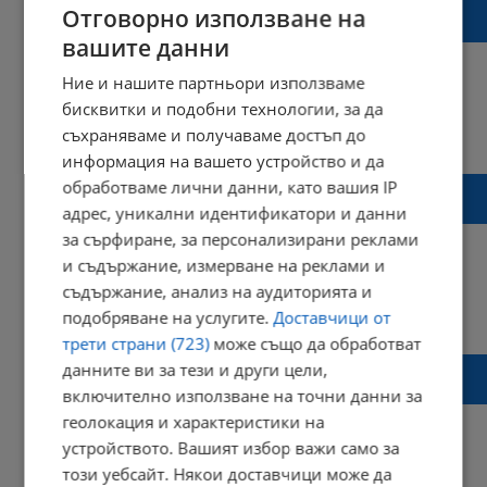
Кирил Петков покори Седемте рилски
Отговорно използване на
езера със сноуборд
вашите данни
Ние и нашите партньори използваме
бисквитки и подобни технологии, за да
14:20 | 28 декември 2024 г.
Харесвания: 3
съхраняваме и получаваме достъп до
Коментари: 2
информация на вашето устройство и да
Кошмар за туристите, избрали да се
обработваме лични данни, като вашия IP
разходят на Витоша
адрес, уникални идентификатори и данни
за сърфиране, за персонализирани реклами
и съдържание, измерване на реклами и
съдържание, анализ на аудиторията и
14:55 | 27 декември 2024 г.
Харесвания: 1
подобряване на услугите.
Доставчици от
Коментари: 1
трети страни (723)
може също да обработват
Сърдечен хирург: Разходка в планината
данните ви за тези и други цели,
увеличава щастието
включително използване на точни данни за
геолокация и характеристики на
устройството. Вашият избор важи само за
този уебсайт. Някои доставчици може да