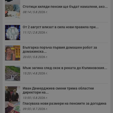
р
п
Стотици хиляди пенсии ще бъдат намалени, ако...
н
08:14 | 5.8.2026 г.
п
к
ч
п
с
От 2 август влизат в сила нови правила при...
б
11:12 | 2.8.2026 г.
__cf_bm
29
Т
Cloudflare Inc.
минути
с
.twitter.com
59
р
Българка поръча първия домашен робот за
секунди
м
домакинска...
б
о
20:03 | 5.8.2026 г.
у
п
о
Мъж загина след скок в реката до Къпиновския...
и
т
15:20 | 4.8.2026 г.
receive-cookie-deprecation
.hit.gemius.pl
1 година
Т
с
с
Иван Демерджиев смени трима областни
н
директори на...
н
п
13:55 | 5.8.2026 г.
б
Гласуваха нови размери на пенсиите за догодина
п
с
09:55 | 8.7.2026 г.
о