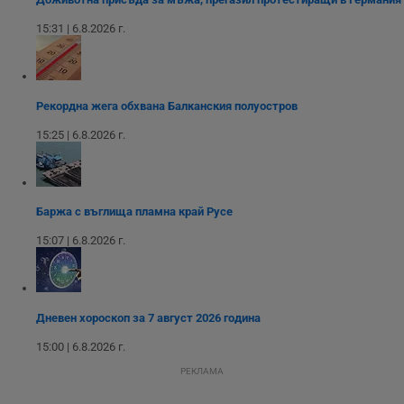
версия на
сайта.
интерфейса на
Youtube.
15:31 | 6.8.2026 г.
_sharedID_cst
.dunavmost.com
11
Тази бисквитка се
месеца 4
използва за
седмици
проследяване на
потребителски
взаимодействия и
ангажираност на
Рекордна жега обхвана Балканския полуостров
уебсайта за
подобряване на
15:25 | 6.8.2026 г.
обслужването и
потребителския
опит.
Gtest
1
Тази бисквитка се
Gemius
седмица
използва за A/B
.hit.gemius.pl
Баржа с въглища пламна край Русе
тестване на
уебсайта чрез
събиране на
15:07 | 6.8.2026 г.
данни за
поведението и
взаимодействието
на посетителите.
Той помага за
подобряване на
Дневен хороскоп за 7 август 2026 година
потребителския
опит, като
15:00 | 6.8.2026 г.
разбира как
потребителите се
РЕКЛАМА
ангажират с
различни
елементи на