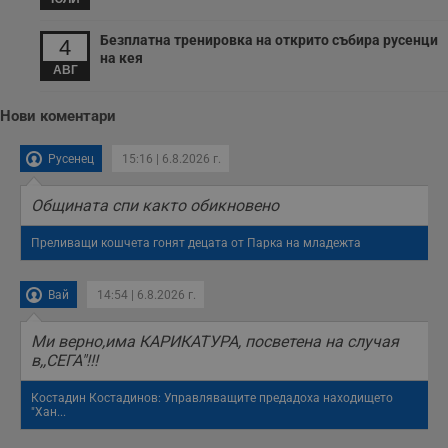
Безплатна тренировка на открито събира русенци
4
на кея
АВГ
Нови коментари
Русенец
15:16 | 6.8.2026 г.
Общината спи както обикновено
Преливащи кошчета гонят децата от Парка на младежта
Вай
14:54 | 6.8.2026 г.
Mи верно,има КАРИКАТУРА, посветена на случая
в,,СЕГА"!!!
Костадин Костадинов: Управляващите предадоха находището
"Хан...