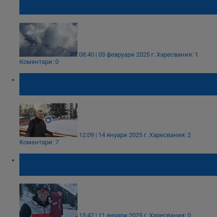
Алпи
08:40 | 03 февруари 2025 г.
Харесвания: 1
Коментари: 0
Ледената пързалка в Русе затваря след
успешен сезон
12:09 | 14 януари 2025 г.
Харесвания: 2
Коментари: 7
Радослав Янков се класира пети в
паралелния гигантски слалом
15:47 | 11 януари 2025 г.
Харесвания: 0