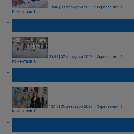
13:46 | 08 февруари 2026 г.
Харесвания: 1
Коментари: 0
Санкт Петербург се превърна в гигантска
ледена пързалка
23:44 | 07 февруари 2026 г.
Харесвания: 0
Коментари: 0
Илияна Йотова пожела успех на
олимпийците ни в Милано
13:15 | 06 февруари 2026 г.
Харесвания: 1
Коментари: 0
Никола Ибришимов: България може да
спечели три медала в Милано