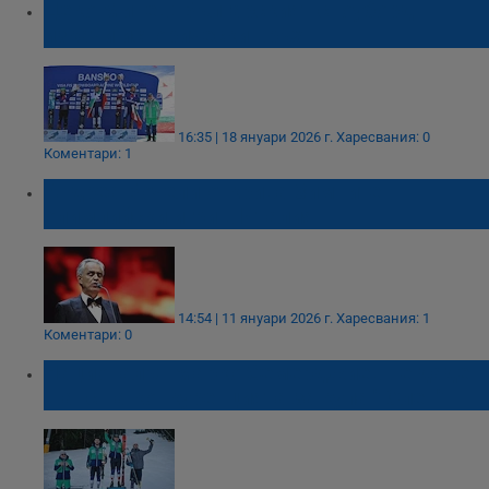
Цеко Минев: Българският сноуборд
изкачи исторически връх
16:35 | 18 януари 2026 г.
Харесвания: 0
Коментари: 1
Андреа Бочели открива Зимните
олимпийски игри в Италия
14:54 | 11 януари 2026 г.
Харесвания: 1
Коментари: 0
Националът Марко Семерджиев не даде
шанс на конкуренцията за купа "Юлен"