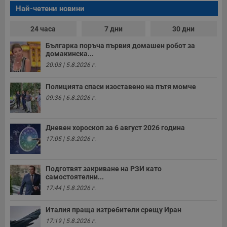
т
Най-четени новини
е
д
н
24 часа
7 дни
30 дни
п
с
Българка поръча първия домашен робот за
у
и
домакинска...
ф
20:03 | 5.8.2026 г.
н
м
Т
Полицията спаси изоставено на пътя момче
и
п
09:36 | 6.8.2026 г.
у
з
б
Дневен хороскоп за 6 август 2026 година
VISITOR_PRIVACY_METADATA
5 месеца
Т
YouTube
4
с
17:05 | 5.8.2026 г.
.youtube.com
седмици
с
с
п
и
Подготвят закриване на РЗИ като
п
самостоятелни...
т
17:44 | 5.8.2026 г.
в
с
з
Италия праща изтребители срещу Иран
с
п
17:19 | 5.8.2026 г.
о