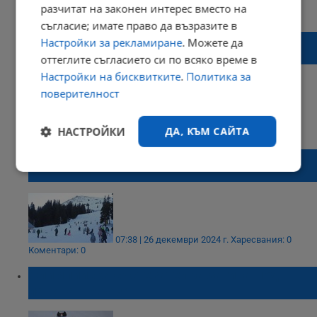
09:56 | 27 декември 2024 г.
Харесвания: 1
разчитат на законен интерес вместо на
Коментари: 0
съгласие; имате право да възразите в
130 сантиметра сняг посрещат скиорите в
Настройки за рекламиране
. Можете да
Боровец
оттеглите съгласието си по всяко време в
Настройки на бисквитките
.
Политика за
поверителност
08:57 | 27 декември 2024 г.
Харесвания: 0
НАСТРОЙКИ
ДА, КЪМ САЙТА
Коментари: 0
Стартира ски сезонът на Витоша с нови
атракции
Строго
Ефективност
необходимо
Таргетиране
Функционалност
07:38 | 26 декември 2024 г.
Харесвания: 0
Коментари: 0
Олимпийска състезателка загина под
лавина в Ароза
Некласифицирани