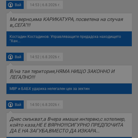
Вай
14:53 | 6.8.2026 г.
Mи верно,има КАРИКАТУРА, посветена на случая
в,,СЕГА"!!!
Костадин Костадинов: Управляващите предадоха находището
"Хан...
Вай
14:52 | 6.8.2026 г.
В/на тая територия,НЯМА НИЩО ЗАКОННО И
ЛЕГАЛНО!!!
МВР и БАБХ удариха нелегален цех за зехтин
Вай
14:50 | 6.8.2026 г.
Днес смъкват,а Вчера имаше интервю,с хотелиер,
който каза,НЕ Е ВЯРНО!!!СИГУРНО ПРЕДПОЧИТА
ДА Е НА ЗАГУБА,ВМЕСТО ДА ИЗКАРА...