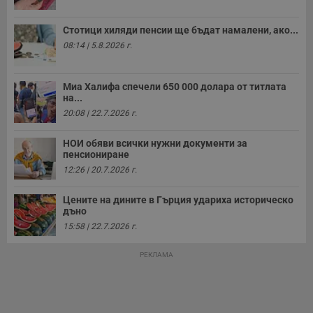
с
а
р
Стотици хиляди пенсии ще бъдат намалени, ако...
у
08:14 | 5.8.2026 г.
з
з
п
ASP.NET_SessionId
Сесия
Т
Миа Халифа спечели 650 000 долара от титлата
Microsoft
с
Corporation
на...
D
www.dunavmost.com
20:08 | 22.7.2026 г.
п
и
т
НОИ обяви всички нужни документи за
к
пенсиониране
п
и
12:26 | 20.7.2026 г.
у
р
к
Цените на дините в Гърция удариха историческо
п
дъно
д
д
15:58 | 22.7.2026 г.
п
у
РЕКЛАМА
Доставчик
/
Валиден
Валиден
Име
Име
Доставчик
/
Домейн
Описание
Описание