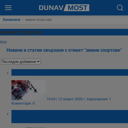
Dunavmost
/
зимни спортове
зимни спортове
RSS
Новини и статии свързани с етикет "зимни спортове"
Ски зоните у нас спират работа
10:04 | 12 април 2026 г.
Харесвания: 1
Коментари: 0
Ивет Лалова: Най-трудните моменти ни
правят по-силни