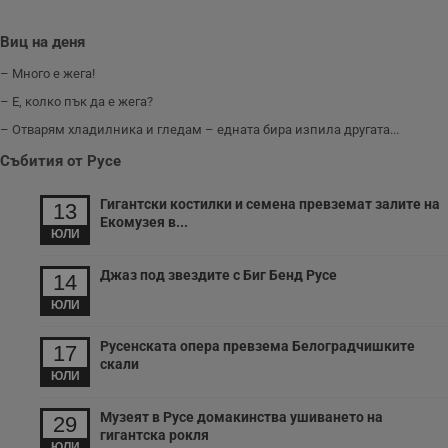
Виц на деня
– Много е жега!
– Е, колко пък да е жега?
– Отварям хладилника и гледам – едната бира изпила другата...
Събития от Русе
Гигантски костилки и семена превземат залите на
13
Екомузея в...
ЮЛИ
Джаз под звездите с Биг Бенд Русе
14
ЮЛИ
Русенската опера превзема Белоградчишките
17
скали
ЮЛИ
Музеят в Русе домакинства ушиването на
29
гигантска рокля
ЮЛИ