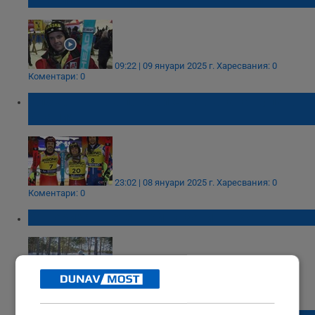
09:22 | 09 януари 2025 г.
Харесвания: 0
Коментари: 0
Алберт Попов покори Световната купа в
Италия
23:02 | 08 януари 2025 г.
Харесвания: 0
Коментари: 0
Отвориха двете шейни зони на Витоша
14:44 | 29 декември 2024 г.
Харесвания: 1
Коментари: 0