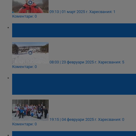
09:13 | 01 март 2025 г.
Харесвания: 1
Коментари: 0
Уникална ски писта отвори врати във
Вълчи дол
08:03 | 23 февруари 2025 г.
Харесвания: 5
Коментари: 0
Деца с аутизъм от Русе участваха в
спортната инициатива „Бъди активен“
2025
19:15 | 04 февруари 2025 г.
Харесвания: 0
Коментари: 0
Още един скиор загина във френските