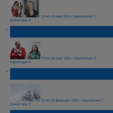
23:44 | 09 март 2026 г.
Харесвания: 1
Коментари: 0
Анатолий Замфиров: Малена е смазана, но
намира сили да се смее
19:34 | 08 март 2026 г.
Харесвания: 3
Коментари: 0
Нова система измерва нивото на лавинна
опасност в планините
22:42 | 27 февруари 2026 г.
Харесвания: 1
Коментари: 0
Затвориха ски зоната в Пампорово заради