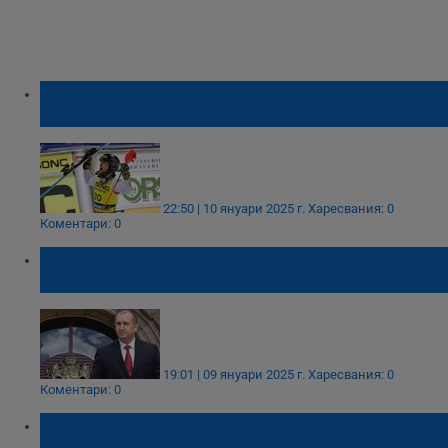
Петър Попангелов: Алберт Попов е скиор
от световна класа
22:50 | 10 януари 2025 г.
Харесвания: 0
Коментари: 0
Румен Радев поздрави Алберт Попов за
победата
19:01 | 09 януари 2025 г.
Харесвания: 0
Коментари: 0
Алберт Попов: Изключително съм
доволен, щастлив и горд от себе си!