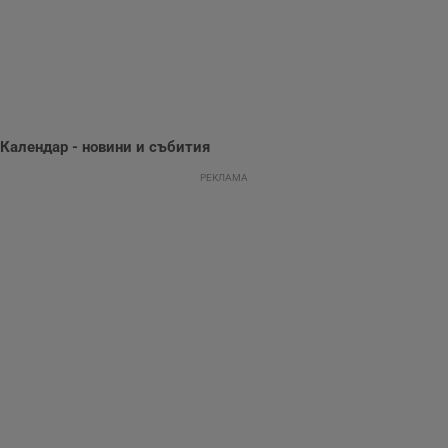
поведение и
предпочитания.
Тази информация
се използва, за да
се оптимизира
представянето на
уебсайта и да
направят
рекламните
съобщения по-
важни за
Календар - новини и събития
потребителя.
РЕКЛАМА