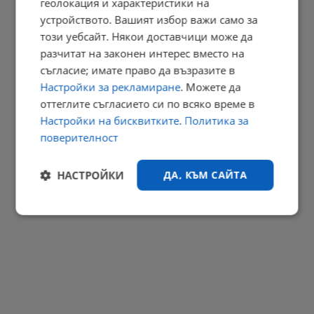
геолокация и характеристики на
устройството. Вашият избор важи само за
Дневен хороскоп за 8 август 2026 година
този уебсайт. Някои доставчици може да
15:31 | 7.8.2026 г.
разчитат на законен интерес вместо на
РЕКЛАМА
съгласие; имате право да възразите в
Настройки за рекламиране
. Можете да
оттеглите съгласието си по всяко време в
Настройки на бисквитките
.
Политика за
поверителност
НАСТРОЙКИ
ДА, КЪМ САЙТА
Строго
Ефективност
необходимо
Таргетиране
Функционалност