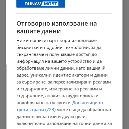
Алтернативен рок от Greesh ще звучи в центъра на Русе
16:40 | 7.8.2026 г.
Отговорно използване на
вашите данни
АПИ ограничава движението на ТИР-ове по магистралите
Ние и нашите партньори използваме
16:35 | 7.8.2026 г.
бисквитки и подобни технологии, за да
съхраняваме и получаваме достъп до
информация на вашето устройство и да
обработваме лични данни, като вашия IP
БАБХ и ДАНС иззеха забранени пестициди
адрес, уникални идентификатори и данни
16:31 | 7.8.2026 г.
за сърфиране, за персонализирани реклами
и съдържание, измерване на реклами и
съдържание, анализ на аудиторията и
подобряване на услугите.
Доставчици от
Заловиха 14-годишен за насилие над дете в Радомир
трети страни (723)
може също да обработват
15:41 | 7.8.2026 г.
данните ви за тези и други цели,
включително използване на точни данни за