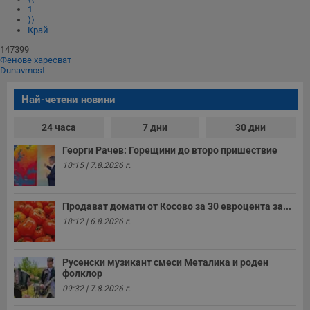
1
⟩⟩
Край
147399
Фенове харесват
Dunavmost
Най-четени новини
24 часа
7 дни
30 дни
Георги Рачев: Горещини до второ пришествие
10:15 | 7.8.2026 г.
Продават домати от Косово за 30 евроцента за...
18:12 | 6.8.2026 г.
Русенски музикант смеси Металика и роден
фолклор
09:32 | 7.8.2026 г.