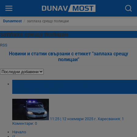
Dunavmost
/
заплаха срещу полицаи
заплаха срещу полицаи
RSS
Новини и статии свързани с етикет "заплаха срещу
полицаи"
Младежи пребиха мъж и нападнаха
полицаи в София
11:25 | 12 ноември 2025 г.
Харесвания: 1
Коментари: 0
Начало
⟨⟨