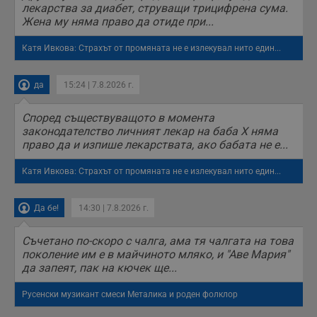
п
лекарства за диабет, струващи трицифрена сума.
б
Жена му няма право да отиде при...
п
с
о
Катя Ивкова: Страхът от промяната не е излекувал нито един...
с
а
р
у
да
15:24 | 7.8.2026 г.
з
з
п
Според съществуващото в момента
законодателство личният лекар на баба Х няма
ASP.NET_SessionId
Сесия
Т
Microsoft
с
Corporation
право да и изпише лекарствата, ако бабата не е...
D
www.dunavmost.com
п
и
Катя Ивкова: Страхът от промяната не е излекувал нито един...
т
к
п
Да бе!
14:30 | 7.8.2026 г.
и
у
р
Съчетано по-скоро с чалга, ама тя чалгата на това
к
п
поколение им е в майчиното мляко, и "Аве Мария"
д
да запеят, пак на кючек ще...
д
п
у
Русенски музикант смеси Металика и роден фолклор