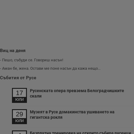
з
п
и
п
A
т
е
д
н
п
с
у
Виц на деня
и
ф
н
- Пешо, събуди се. Говориш насън!
м
Т
- Аман бе, жена. Остави ме поне насън да кажа нещо...
и
п
Събития от Русе
у
з
б
Русенската опера превзема Белоградчишките
17
скали
VISITOR_PRIVACY_METADATA
5 месеца
Т
YouTube
ЮЛИ
4
с
.youtube.com
седмици
с
с
Музеят в Русе домакинства ушиването на
29
п
гигантска рокля
и
ЮЛИ
п
т
в
Безплатна тренировка на открито събира русенци