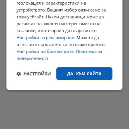
геолокация и характеристики на
Нападателите на Георги от Пловдив тържествуват над тялото
устройството. Вашият избор важи само за
му...
този уебсайт. Някои доставчици може да
11:47 | 8.8.2026 г.
разчитат на законен интерес вместо на
съгласие; имате право да възразите в
РЕКЛАМА
Настройки за рекламиране
. Можете да
оттеглите съгласието си по всяко време в
Настройки на бисквитките
.
Политика за
поверителност
НАСТРОЙКИ
ДА, КЪМ САЙТА
Строго
Ефективност
необходимо
Таргетиране
Функционалност