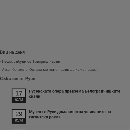
з
п
и
п
A
т
е
д
н
п
с
у
и
Виц на деня
ф
н
- Пешо, събуди се. Говориш насън!
м
Т
- Аман бе, жена. Остави ме поне насън да кажа нещо...
и
п
Събития от Русе
у
з
б
Русенската опера превзема Белоградчишките
17
VISITOR_PRIVACY_METADATA
5 месеца
Т
YouTube
скали
4
с
.youtube.com
ЮЛИ
седмици
с
с
Музеят в Русе домакинства ушиването на
п
29
и
гигантска рокля
п
ЮЛИ
т
в