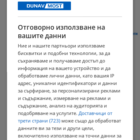
13:05 | 8.8.2026 г.
Отговорно използване на
вашите данни
Активираха системата BG-Alert в Търговище заради опасни жеги
12:21 | 8.8.2026 г.
Ние и нашите партньори използваме
бисквитки и подобни технологии, за да
съхраняваме и получаваме достъп до
информация на вашето устройство и да
Японски учен определи параметрите на привлекателната
обработваме лични данни, като вашия IP
женска...
адрес, уникални идентификатори и данни
12:03 | 8.8.2026 г.
за сърфиране, за персонализирани реклами
и съдържание, измерване на реклами и
съдържание, анализ на аудиторията и
Пуснаха под домашен арест бившия шеф на ВиК - Бургас
подобряване на услугите.
Доставчици от
трети страни (723)
може също да обработват
11:51 | 8.8.2026 г.
данните ви за тези и други цели,
включително използване на точни данни за