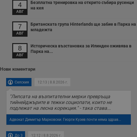
с
Безплатна тренировка на открито събира русенци
4
з
на кея
с
АВГ
п
о
р
Британската група Hinterlands ще забие в Парка на
7
п
младежта
н
АВГ
п
к
ч
Историческа възстановка за Илинден оживява в
8
п
Парка на...
с
АВГ
б
__cf_bm
29
Т
Cloudflare Inc.
Нови коментари
минути
с
.twitter.com
59
р
секунди
м
Селския
12:13 | 8.8.2026 г.
б
о
у
"Липсата на възпитателни мерки превръща
п
о
тийнейджърите в тежки социопати, които не
и
подлежат на лесна корекция." - така става...
т
receive-cookie-deprecation
.hit.gemius.pl
1 година
Т
Адвокат Димитър Марковски: Георги Кузев почти няма здрав...
с
с
н
н
До 3
12:12 | 8.8.2026 г.