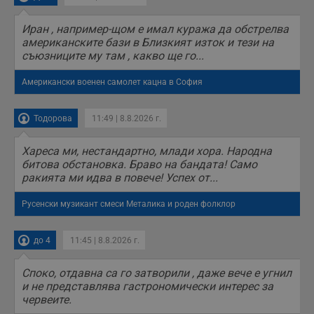
п
б
п
Иран , например-щом е имал куража да обстрелва
с
американските бази в Близкият изток и тези на
о
съюзниците му там , какво ще го...
с
а
р
Американски военен самолет кацна в София
у
з
з
п
Тодорова
11:49 | 8.8.2026 г.
ASP.NET_SessionId
Сесия
Т
Microsoft
с
Corporation
Хареса ми, нестандартно, млади хора. Народна
D
www.dunavmost.com
битова обстановка. Браво на бандата! Само
п
и
ракията ми идва в повече! Успех от...
т
к
п
Русенски музикант смеси Металика и роден фолклор
и
у
р
до 4
11:45 | 8.8.2026 г.
к
п
д
Споко, отдавна са го затворили , даже вече е угнил
д
п
и не представлява гастрономически интерес за
у
червеите.