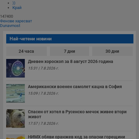
⟩⟩
Край
147400
Фенове харесват
Dunavmost
Най-четени новини
24 часа
7 дни
30 дни
Дневен хороскоп за 8 август 2026 година
15:31 | 7.8.2026 г.
Американски военен самолет кацна в София
15:09 | 7.8.2026 г.
Спасен от хотел в Русенско мечок живее втори
живот
17:57 | 7.8.2026 г.
НИМХ обяви оранжев код за опасни горещини