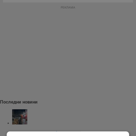
РЕКЛАМА
Последни новини
Румъния потопи втора баржа в Дунав