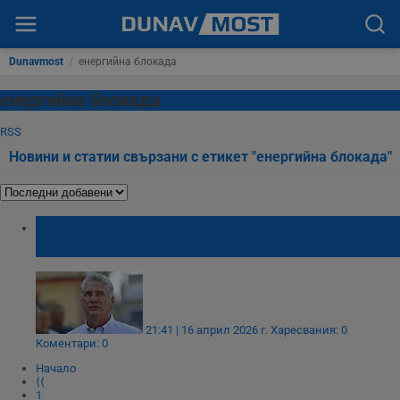
Dunavmost
/
енергийна блокада
енергийна блокада
RSS
Новини и статии свързани с етикет "енергийна блокада"
Мигел Диас-Канел: Куба е готова на война
със САЩ
21:41 | 16 април 2026 г.
Харесвания: 0
Коментари: 0
Начало
⟨⟨
1