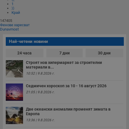
1
⟩⟩
Край
147405
Фенове харесват
Dunavmost
Най-четени новини
24 часа
7 дни
30 дни
Строят нов хипермаркет за строителни
материали в...
10:52 | 9.8.2026 г.
Седмичен хороскоп за 10 - 16 август 2026
21:05 | 9.8.2026 г.
Две океански аномалии променят зимата в
Европа
13:36 | 9.8.2026 г.