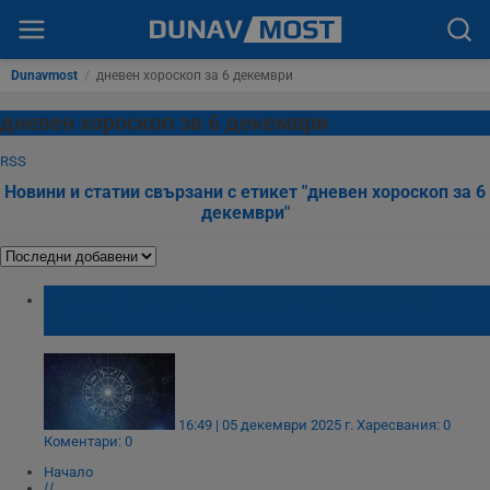
Dunavmost
/
дневен хороскоп за 6 декември
дневен хороскоп за 6 декември
RSS
Новини и статии свързани с етикет "дневен хороскоп за 6
декември"
Дневен хороскоп за 6 декември 2025
година
16:49 | 05 декември 2025 г.
Харесвания: 0
Коментари: 0
Начало
⟨⟨