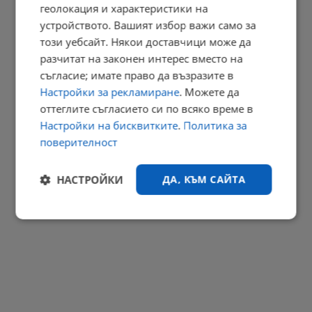
геолокация и характеристики на
устройството. Вашият избор важи само за
Иван Игов: Руски неофашизъм трови децата ни
този уебсайт. Някои доставчици може да
09:59 | 10.8.2026 г.
разчитат на законен интерес вместо на
съгласие; имате право да възразите в
РЕКЛАМА
Настройки за рекламиране
. Можете да
оттеглите съгласието си по всяко време в
Настройки на бисквитките
.
Политика за
поверителност
НАСТРОЙКИ
ДА, КЪМ САЙТА
Строго
Ефективност
необходимо
Таргетиране
Функционалност