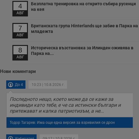
с
Безплатна тренировка на открито събира русенци
4
з
на кея
с
АВГ
п
о
р
Британската група Hinterlands ще забие в Парка на
7
п
младежта
н
АВГ
п
к
ч
Историческа възстановка за Илинден оживява в
8
п
Парка на...
с
АВГ
б
__cf_bm
29
Т
Cloudflare Inc.
Нови коментари
минути
с
.twitter.com
59
р
секунди
м
До 4
10:23 | 10.8.2026 г.
б
о
у
Последното нещо, което може да се каже за
п
о
индивиди като тебе, е че са истински българи и
и
притежават и капка патриотизъм, а не...
т
receive-cookie-deprecation
.hit.gemius.pl
1 година
Т
Тодор Тагарев: Има още една версия за взривилия се дрон
с
с
н
н
Избирател
09:17 | 10.8.2026 г.