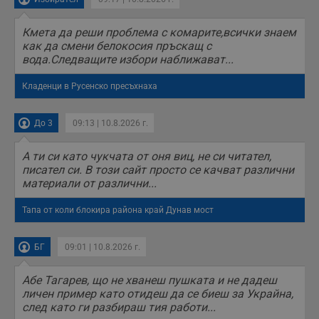
п
б
п
Кмета да реши проблема с комарите,всички знаем
с
как да смени белокосия пръскащ с
о
с
вода.Следващите избори наближават...
а
р
Кладенци в Русенско пресъхнаха
у
з
з
п
До 3
09:13 | 10.8.2026 г.
ASP.NET_SessionId
Сесия
Т
Microsoft
с
Corporation
А ти си като чукчата от оня виц, не си читател,
D
www.dunavmost.com
п
писател си. В този сайт просто се качват различни
и
материали от различни...
т
к
п
Тапа от коли блокира района край Дунав мост
и
у
р
БГ
09:01 | 10.8.2026 г.
к
п
д
д
Абе Тагарев, що не хванеш пушката и не дадеш
п
личен пример като отидеш да се биеш за Украйна,
у
след като ги разбираш тия работи...