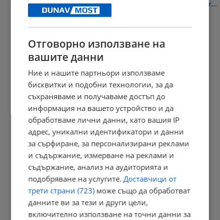
Измамници създадоха фалшива реклама с лика на митрополит...
10:41 | 10.8.2026 г.
Отговорно използване на
вашите данни
Община Русе организира обсъждане за екосистемните услуги
Ние и нашите партньори използваме
10:14 | 10.8.2026 г.
бисквитки и подобни технологии, за да
съхраняваме и получаваме достъп до
информация на вашето устройство и да
обработваме лични данни, като вашия IP
Костадин Костадинов: Липсват ракети за противовъздушната
ни...
адрес, уникални идентификатори и данни
за сърфиране, за персонализирани реклами
10:08 | 10.8.2026 г.
и съдържание, измерване на реклами и
съдържание, анализ на аудиторията и
подобряване на услугите.
Доставчици от
България влезе в световния топ 20 по атлетика
трети страни (723)
може също да обработват
10:01 | 10.8.2026 г.
данните ви за тези и други цели,
включително използване на точни данни за