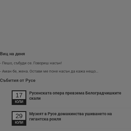
з
п
и
п
A
т
е
д
н
п
с
у
и
Виц на деня
ф
н
- Пешо, събуди се. Говориш насън!
м
Т
- Аман бе, жена. Остави ме поне насън да кажа нещо...
и
п
Събития от Русе
у
з
б
Русенската опера превзема Белоградчишките
17
VISITOR_PRIVACY_METADATA
5 месеца
Т
YouTube
скали
4
с
.youtube.com
ЮЛИ
седмици
с
с
п
Музеят в Русе домакинства ушиването на
29
и
гигантска рокля
п
ЮЛИ
т
в