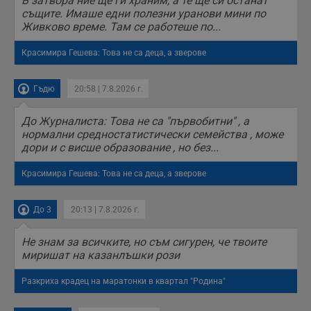
В затвора ние ще ги храним, а те ще си останат
направят
рекламните
същите. Имаше едни полезни уранови мини по
съобщения по-
Живково време. Там се работеше по...
важни за
потребителя.
Красимира Гешева: Това не са деца, а зверове
Гъдю
20:58 | 7.8.2026 г.
До Журналиста: Това не са "първобитни" , а
нормални средностатистически семейства , може
дори и с висше образование , но без...
Красимира Гешева: Това не са деца, а зверове
До 3
20:13 | 7.8.2026 г.
Не знам за всичките, но съм сигурен, че твоите
миришат на казанлъшки рози
Разкриха крадец на маратонки в квартал "Родина"