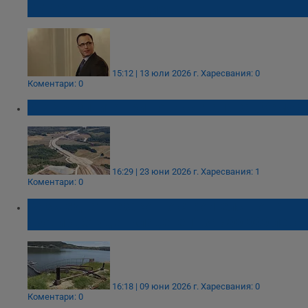
ББР Стоян Мавродиев
15:12 | 13 юли 2026 г.
Харесвания: 0
Коментари: 0
МВР разплита три нови сигнала за „Хемус“
16:29 | 23 юни 2026 г.
Харесвания: 1
Коментари: 0
Разследват незаконно строителство на
язовир „Студен кладенец“ за 500 000 лева
16:18 | 09 юни 2026 г.
Харесвания: 0
Коментари: 0