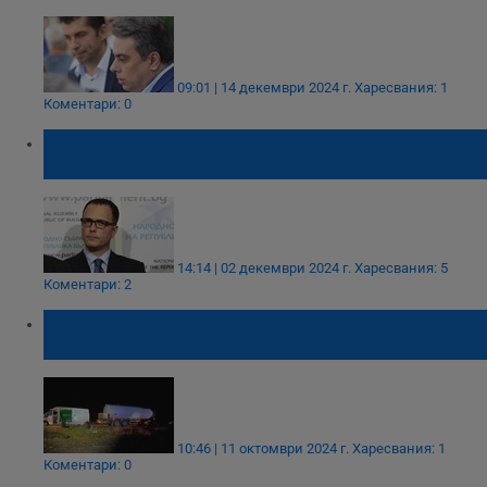
09:01 | 14 декември 2024 г.
Харесвания: 1
Коментари: 0
Стоян Мавродиев обжалва решението за
издаване на ЕЗА срещу него
14:14 | 02 декември 2024 г.
Харесвания: 5
Коментари: 2
Спипаха служител, докато краде гориво от
цистерна на „ЛУКОЙЛ БЪЛГАРИЯ"
10:46 | 11 октомври 2024 г.
Харесвания: 1
Коментари: 0