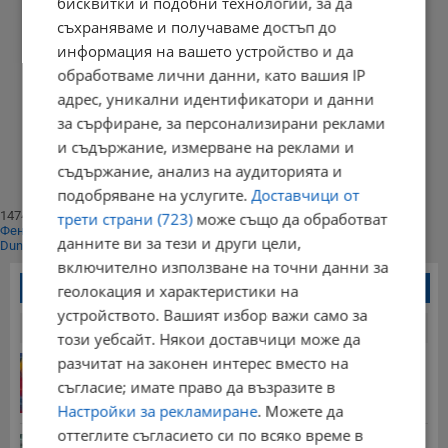
бисквитки и подобни технологии, за да
съхраняваме и получаваме достъп до
информация на вашето устройство и да
обработваме лични данни, като вашия IP
адрес, уникални идентификатори и данни
за сърфиране, за персонализирани реклами
Начало
⟨⟨
и съдържание, измерване на реклами и
1
съдържание, анализ на аудиторията и
⟩⟩
Край
подобряване на услугите.
Доставчици от
147402
трети страни (723)
може също да обработват
Фенове харесват
данните ви за тези и други цели,
Dunavmost
включително използване на точни данни за
Най-четени новини
геолокация и характеристики на
устройството. Вашият избор важи само за
24 часа
7 дни
30 дни
този уебсайт. Някои доставчици може да
Георги Рачев: Горещини до второ пришествие
разчитат на законен интерес вместо на
10:15 | 7.8.2026 г.
съгласие; имате право да възразите в
Настройки за рекламиране
. Можете да
оттеглите съгласието си по всяко време в
Американски военен самолет кацна в София