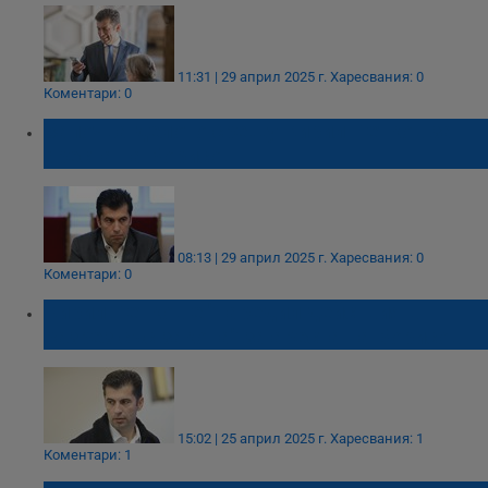
11:31 | 29 април 2025 г.
Харесвания: 0
Коментари: 0
Започва делото срещу Кирил Петков за
ареста на Борисов
08:13 | 29 април 2025 г.
Харесвания: 0
Коментари: 0
Кирил Петков е "наредил действия в
разрез със закона" за ареста на Борисов
15:02 | 25 април 2025 г.
Харесвания: 1
Коментари: 1