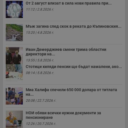
От 2 август влизат в сила нови правила при...
Строго необходимо
Ефективност
11:12 | 2.8.2026 г.
Таргетиране
Функционалност
Некласифицирани
Мъж загина след скок в реката до Къпиновския...
Строго необходимите бисквитки позволяват основната
15:20 | 4.8.2026 г.
функционалност на уебсайта, като потребителско
влизане и управление на акаунта. Уебсайтът не може да
се използва правилно без строго необходими
бисквитки.
Иван Демерджиев смени трима областни
директори на...
Валиден
Име
Доставчик
/
Домейн
О
13:55 | 5.8.2026 г.
до
Стотици хиляди пенсии ще бъдат намалени, ако...
__RequestVerificationToken
Сесия
Т
Microsoft
08:14 | 5.8.2026 г.
п
Corporation
ф
www.dunavmost.com
з
п
Миа Халифа спечели 650 000 долара от титлата
и
на...
п
A
20:08 | 22.7.2026 г.
т
е
д
НОИ обяви всички нужни документи за
н
пенсиониране
п
с
12:26 | 20.7.2026 г.
у