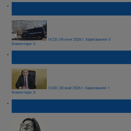
Прокуратурата иска екстрадицията на
Стоян Мавродиев
16:23 | 04 юни 2026 г.
Харесвания: 0
Коментари: 0
Разпитват Ерол Мюмюн за злоупотреба с
над 2,5 милиона евро
13:00 | 28 май 2026 г.
Харесвания: 1
Коментари: 0
Севделина Арнаудова: Кирил Петков не е
единственият автор на арестите ни