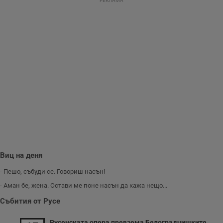
РЕКЛАМА
ангажираност на
уебсайта за
подобряване на
обслужването и
потребителския
опит.
Gtest
1
Тази бисквитка се
Gemius
седмица
използва за A/B
.hit.gemius.pl
тестване на
уебсайта чрез
събиране на
данни за
поведението и
взаимодействието
на посетителите.
Той помага за
подобряване на
потребителския
опит, като
разбира как
потребителите се
Виц на деня
ангажират с
различни
- Пешо, събуди се. Говориш насън!
елементи на
уебсайта по
- Аман бе, жена. Остави ме поне насън да кажа нещо...
време на етапите
на тестване.
Събития от Русе
Gdyn
1 година
Тази бисквитка се
Gemius
използва за
.hit.gemius.pl
Русенската опера превзема Белоградчишките