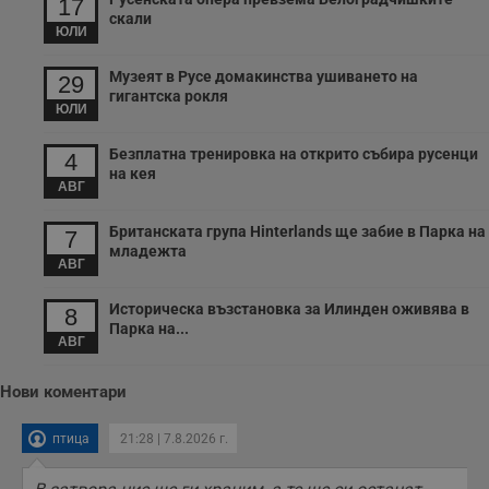
събиране на
17
анонимни
скали
статистически
ЮЛИ
данни, свързани с
посещенията в
Музеят в Русе домакинства ушиването на
уебсайта на
29
потребителя, като
гигантска рокля
броя на
ЮЛИ
посещенията,
средното време,
прекарано на
Безплатна тренировка на открито събира русенци
4
уебсайта и какви
на кея
страници са били
АВГ
заредени. Целта е
да се подобри
съдържанието на
Британската група Hinterlands ще забие в Парка на
7
сайта и
младежта
потребителския
АВГ
опит.
Gdynp
1 година
Тази бисквитка се
Gemius
Историческа възстановка за Илинден оживява в
8
използва с цел
.hit.gemius.pl
Парка на...
събиране на
АВГ
информация за
потребителското
поведение и
Нови коментари
предпочитания.
Тази информация
се използва, за да
птица
21:28 | 7.8.2026 г.
се оптимизира
представянето на
уебсайта и да