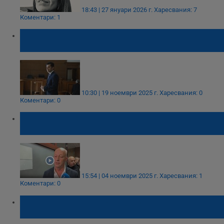
18:43 | 27 януари 2026 г.
Харесвания: 7
Коментари: 1
Кирил Петков се яви в съда по дело за
превишаване на власт
10:30 | 19 ноември 2025 г.
Харесвания: 0
Коментари: 0
Пловдивският съд възстанови Мюмюн
Искендер на кметския пост
15:54 | 04 ноември 2025 г.
Харесвания: 1
Коментари: 0
Кирил Петков влезе с усмивка в
съдебната зала