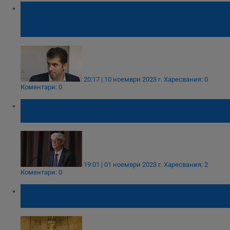
Прокуратурата разследва натиск от Кирил
Петков върху министъра на електронното
управление
20:17 | 10 ноември 2023 г.
Харесвания: 0
Коментари: 0
Премиерът освободи шефа на
Селскостопанската академия
19:01 | 01 ноември 2023 г.
Харесвания: 2
Коментари: 0
Прокурор от Ямбол с обвинение за
престъпление по служба