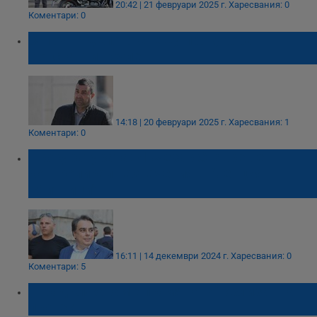
20:42 | 21 февруари 2025 г.
Харесвания: 0
Коментари: 0
Започна делото срещу прокурора
Константин Сулев
14:18 | 20 февруари 2025 г.
Харесвания: 1
Коментари: 0
Прокуратурата: Лъчезар Ставрев е
контролирал назначения в Агенция
"Митници"
16:11 | 14 декември 2024 г.
Харесвания: 0
Коментари: 5
„Продължаваме промяната“ излизат на
протест