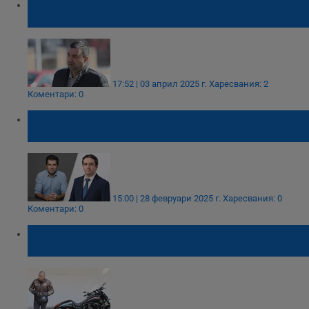
Бункер с тайни входове държи документи
и касети, свързани с Петьо Еврото
17:52 | 03 април 2025 г.
Харесвания: 2
Коментари: 0
Прокуратурата поиска имунитетите на
Кирил Петков и Божидар Божанов
15:00 | 28 февруари 2025 г.
Харесвания: 0
Коментари: 0
Зам.-кметът на Видин Найден Йонов
остава в ареста