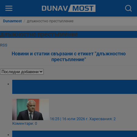
Dunavmost
/
длъжностно престъпление
длъжностно престъпление
RSS
Новини и статии свързани с етикет "длъжностно
престъпление"
ДПС иска санкции от САЩ за Иван
Демерджиев
16:25 | 16 юли 2026 г.
Харесвания: 2
Коментари: 0
Сърбия ще екстрадира бившия шеф на