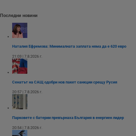
с
б
Последни новини
__cf_bm
29
Т
Cloudflare Inc.
минути
с
.twitter.com
59
р
секунди
м
б
о
у
п
Наталия Ефремова: Минималната заплата няма да е 620 евро
о
и
21:03 | 7.8.2026 г.
т
receive-cookie-deprecation
.hit.gemius.pl
1 година
Т
с
с
н
Сенатът на САЩ одобри нов пакет санкции срещу Русия
н
п
20:57 | 7.8.2026 г.
б
п
с
о
с
а
Парковете с батерии превърнаха България в енергиен лидер
р
у
з
20:54 | 7.8.2026 г.
з
п