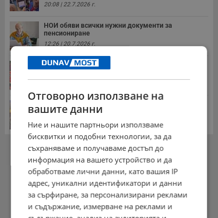
20:08 | 22.7.2026 г.
НОИ обяви всички нужни документи за
пенсиониране
12:26 | 20.7.2026 г.
Цените на дините в Гърция удариха историческо
дъно
15:58 | 22.7.2026 г.
Отговорно използване на
Българка поръча първия домашен робот за
вашите данни
домакинска...
20:03 | 5.8.2026 г.
Ние и нашите партньори използваме
бисквитки и подобни технологии, за да
РЕКЛАМА
съхраняваме и получаваме достъп до
информация на вашето устройство и да
обработваме лични данни, като вашия IP
адрес, уникални идентификатори и данни
за сърфиране, за персонализирани реклами
и съдържание, измерване на реклами и
съдържание, анализ на аудиторията и