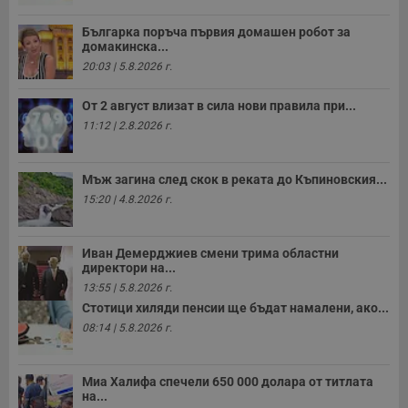
Българка поръча първия домашен робот за
домакинска...
20:03 | 5.8.2026 г.
От 2 август влизат в сила нови правила при...
11:12 | 2.8.2026 г.
Мъж загина след скок в реката до Къпиновския...
15:20 | 4.8.2026 г.
Иван Демерджиев смени трима областни
директори на...
13:55 | 5.8.2026 г.
Стотици хиляди пенсии ще бъдат намалени, ако...
08:14 | 5.8.2026 г.
Миа Халифа спечели 650 000 долара от титлата
на...