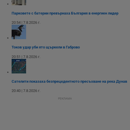
Парковете с батерии превърнаха България в енергиен лидер
Таргетиране
Функционалност
20:54 | 7.8.2026 г.
Некласифицирани
Токов удар уби ято щъркели в Габрово
20:51 | 7.8.2026 г.
Сателити показаха безпрецедентното пресъхване на река Дунав
Строго необходимо
Ефективност
20:40 | 7.8.2026 г.
Таргетиране
Функционалност
РЕКЛАМА
Некласифицирани
Строго необходимите бисквитки позволяват основната
функционалност на уебсайта, като потребителско
влизане и управление на акаунта. Уебсайтът не може да
се използва правилно без строго необходими
бисквитки.