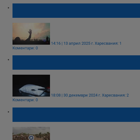
Разбиха мрежа за прехвърляне на
мароканци в Испания през Румъния
14:16 | 13 април 2025 г.
Харесвания: 1
Коментари: 0
Откриха 7 тона кокаин, заровен във ферма
в Испания
18:08 | 30 декември 2024 г.
Харесвания: 2
Коментари: 0
Откриха телата на братчета, изчезнали
при наводненията в Испания