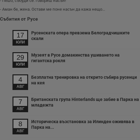
- Пешо, събуди се. Говориш насън!
и
т
- Аман бе, жена. Остави ме поне насън да кажа нещо...
receive-cookie-deprecation
.hit.gemius.pl
1 година
Т
Събития от Русе
с
с
н
Русенската опера превзема Белоградчишките
н
17
п
скали
б
ЮЛИ
п
с
Музеят в Русе домакинства ушиването на
о
29
с
гигантска рокля
а
ЮЛИ
р
у
з
Безплатна тренировка на открито събира русенци
4
з
на кея
п
АВГ
ASP.NET_SessionId
Сесия
Т
Microsoft
с
Британската група Hinterlands ще забие в Парка на
Corporation
7
D
www.dunavmost.com
младежта
п
АВГ
и
т
к
Историческа възстановка за Илинден оживява в
8
п
Парка на...
и
АВГ
у
р