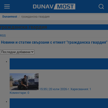
Dunavmost
/
гражданска гвардия
гражданска гвардия
RSS
Новини и статии свързани с етикет "гражданска гвардия"
Дете загина при празненствата в Испания
след финала на Мондиал 2026
15:35 | 20 юли 2026 г.
Харесвания: 1
Коментари: 0
Испанската полиция разби група за трафик
на хашиш с хеликоптери