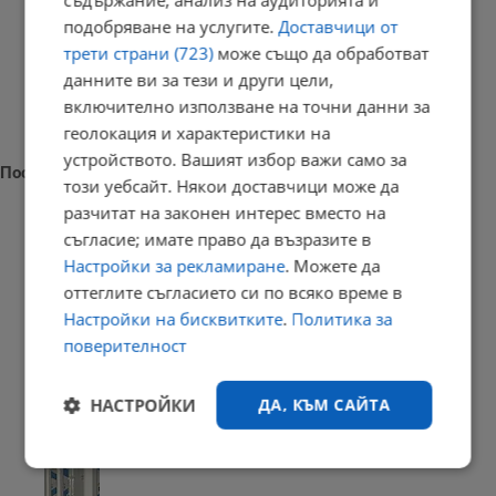
подобряване на услугите.
Доставчици от
трети страни (723)
може също да обработват
данните ви за тези и други цели,
включително използване на точни данни за
геолокация и характеристики на
устройството. Вашият избор важи само за
Последни новини
този уебсайт. Някои доставчици може да
разчитат на законен интерес вместо на
съгласие; имате право да възразите в
Настройки за рекламиране
. Можете да
Наталия Ефремова: Минималната заплата няма да е 620 евро
оттеглите съгласието си по всяко време в
Настройки на бисквитките
.
Политика за
21:03 | 7.8.2026 г.
поверителност
НАСТРОЙКИ
ДА, КЪМ САЙТА
Сенатът на САЩ одобри нов пакет санкции срещу Русия
20:57 | 7.8.2026 г.
Строго
Ефективност
необходимо