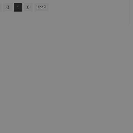
⟨⟨
1
⟩⟩
Край