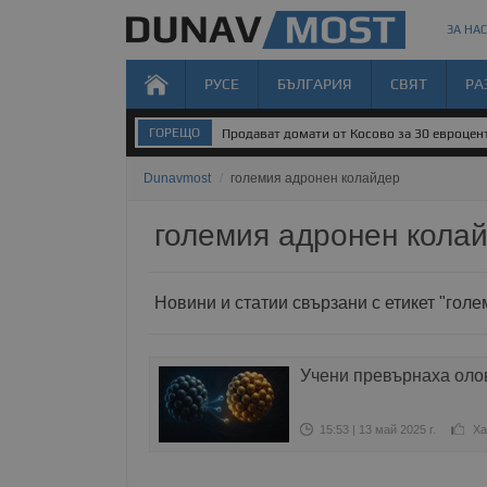
ЗА НАС
РУСЕ
БЪЛГАРИЯ
СВЯТ
РА
ГОРЕЩО
Продават домати от Косово за 30 евроцен
Dunavmost
/
големия адронен колайдер
големия адронен кола
Новини и статии свързани с етикет "гол
Учени превърнаха олов
15:53 | 13 май 2025 г.
Ха