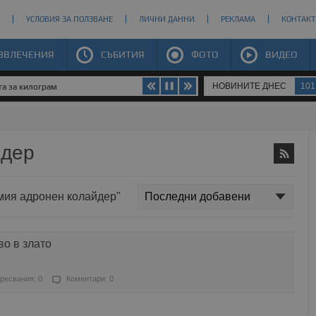
УСЛОВИЯ ЗА ПОЛЗВАНЕ
ЛИЧНИ ДАННИ
РЕКЛАМА
КОНТАКТ
ЗВЛЕЧЕНИЯ
СЪБИТИЯ
ФОТО
ВИДЕО
НОВИНИТЕ ДНЕС
101
та за килограм
йдер
емия адронен колайдер"
о в злато
ресвания: 0
Коментари: 0