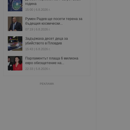
година
15:00 | 6.8.2026 г.
Румен Радев ще посети терена за
бъдещия космически...
07:19 | 6.8.2026 г.
Задържаха десет деца за
убийството в Пловдив
15:43 | 6.8.2026 г.
Парламентът плаща 6 милиона
евро обезщетение на...
22:33 | 5.8.2026 г.
РЕКЛАМА