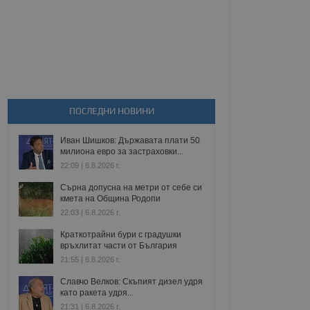
ПОСЛЕДНИ НОВИНИ
Иван Шишков: Държавата плати 50
милиона евро за застраховки...
22:09 | 6.8.2026 г.
Сърна допусна на метри от себе си
кмета на Община Родопи
22:03 | 6.8.2026 г.
Краткотрайни бури с градушки
връхлитат части от България
21:55 | 6.8.2026 г.
Славчо Велков: Скъпият дизел удря
като ракета удря...
21:31 | 6.8.2026 г.