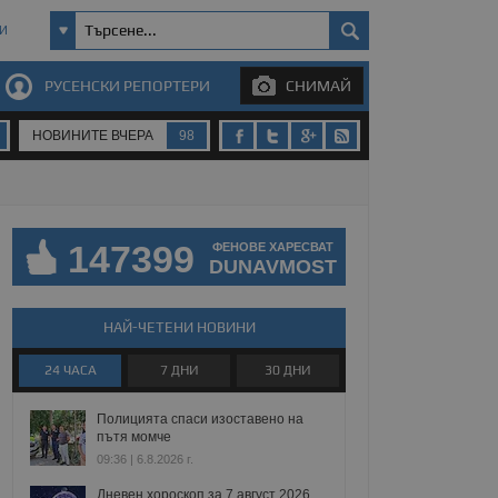
И
РУСЕНСКИ РЕПОРТЕРИ
СНИМАЙ
НОВИНИТЕ ВЧЕРА
98
147399
ФЕНОВЕ ХАРЕСВАТ
DUNAVMOST
НАЙ-ЧЕТЕНИ НОВИНИ
24 ЧАСА
7 ДНИ
30 ДНИ
Полицията спаси изоставено на
пътя момче
09:36 | 6.8.2026 г.
Дневен хороскоп за 7 август 2026