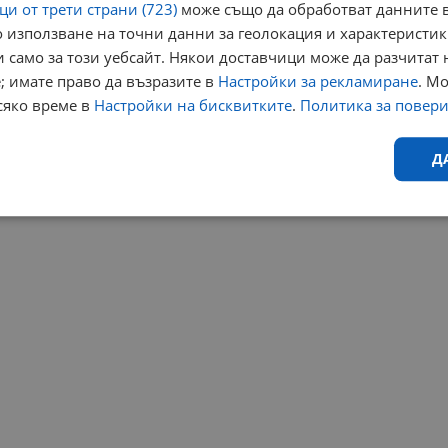
и от трети страни (723)
може също да обработват данните в
 използване на точни данни за геолокация и характеристик
 само за този уебсайт. Някои доставчици може да разчитат 
; имате право да възразите в
Настройки за рекламиране
. М
сяко време в
Настройки на бисквитките
.
Политика за повер
Д
Ефективност
Таргетиране
Функционалност
Н
еобходимо
Ефективност
Таргетиране
Функционалност
Неклас
исквитки позволяват основната функционалност на уебсайта, като потребителско
не може да се използва правилно без строго необходими бисквитки.