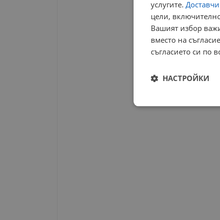
услугите.
Доставчиц
цели, включително
Вашият избор важи
вместо на съгласие
съгласието си по в
НАСТРОЙКИ
Строго
необходимо
Строго н
Строго необходимите б
на акаунта. Уебсайтът 