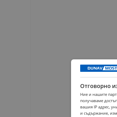
Отговорно и
Ние и нашите парт
получаваме достъп
вашия IP адрес, у
и съдържание, изм