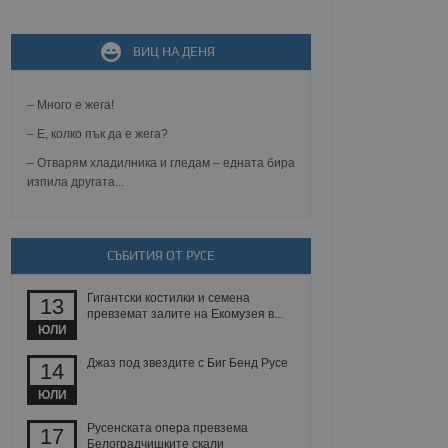
ВИЦ НА ДЕНЯ
не, зададена от уеб
 ASP.NET MVC
спре неразрешеното
т, известно като
– Много е жега!
тове. Той не съдържа
щожава при затваряне
– Е, колко пък да е жега?
– Отварям хладилника и гледам – едната бира
ение на съгласието на
изпила другата...
ст за тяхното
а данни за съгласието
ични политики и
антира, че техните
 сесии.
СЪБИТИЯ ОТ РУСЕ
аничаване между хората
а, за да се правят
хния уебсайт.
Гигантски костилки и семена
13
превземат залите на Екомузея в...
ЮЛИ
сигнализира на
 на бисквитките,
Джаз под звездите с Биг Бенд Русе
14
а съответствие и
ндарти и
ЮЛИ
ck и предоставя
Русенската опера превзема
17
требител използва
Белоградчишките скали