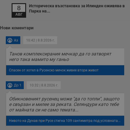
о
Историческа възстановка за Илинден оживява в
8
у
п
Парка на...
АВГ
о
и
т
Нови коментари
receive-cookie-deprecation
.hit.gemius.pl
1 година
Т
с
с
Аз
10:42 | 8.8.2026 г.
н
н
п
Танов комплексирания мечкар да го затворят
б
него така мамито му ганьо
п
с
о
Спасен от хотел в Русенско мечок живее втори живот
с
а
р
у
До 1
10:32 | 8.8.2026 г.
з
з
п
Обикновеният русенец може "да го топли", защото
е свързан и милее за реката. Селяндури като тебе
ASP.NET_SessionId
Сесия
Т
Microsoft
с
от майната си не само темата...
Corporation
D
www.dunavmost.com
п
Нивото на Дунав при Русе стигна 109 сантиметра под условната...
и
т
к