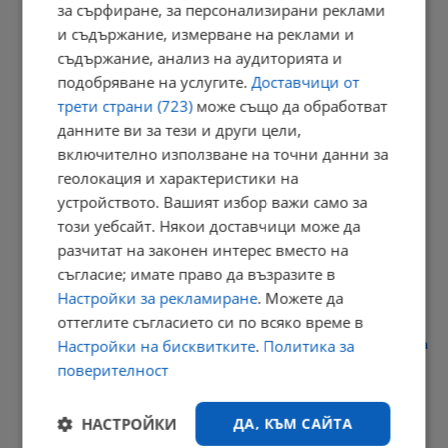
за сърфиране, за персонализирани реклами
10:57 | 8.8.2026 г.
и съдържание, измерване на реклами и
съдържание, анализ на аудиторията и
подобряване на услугите.
Доставчици от
трети страни (723)
може също да обработват
Температурите остават високи и през следващата седмица
данните ви за тези и други цели,
10:49 | 8.8.2026 г.
включително използване на точни данни за
геолокация и характеристики на
устройството. Вашият избор важи само за
този уебсайт. Някои доставчици може да
Откриха ловния сезон за прелетен дивеч
разчитат на законен интерес вместо на
10:38 | 8.8.2026 г.
съгласие; имате право да възразите в
Настройки за рекламиране
. Можете да
оттеглите съгласието си по всяко време в
Настройки на бисквитките
.
Политика за
Тодор Кантарджиев: Най-застрашени от западнонилска треска
са...
поверителност
10:32 | 8.8.2026 г.
РЕКЛАМА
НАСТРОЙКИ
ДА, КЪМ САЙТА