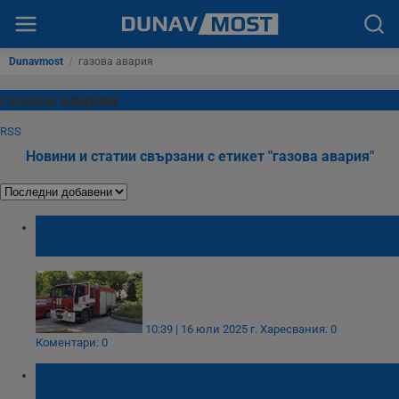
Dunavmost
/
газова авария
газова авария
RSS
Новини и статии свързани с етикет "газова авария"
Спукана газова тръба вдигна пожарната
на крак в Русе
10:39 | 16 юли 2025 г.
Харесвания: 0
Коментари: 0
Газова експлозия разруши жилищен блок
в Истанбул