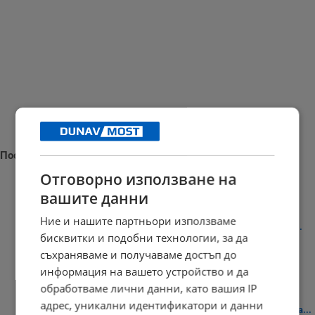
Последни новини
Отговорно използване на
вашите данни
Ние и нашите партньори използваме
Адвокат Димитър Марковски: Георги Кузев почти няма здрав...
бисквитки и подобни технологии, за да
11:15 | 8.8.2026 г.
съхраняваме и получаваме достъп до
информация на вашето устройство и да
обработваме лични данни, като вашия IP
адрес, уникални идентификатори и данни
Абелардо де ла Есприеля встъпи в длъжност като президент на...