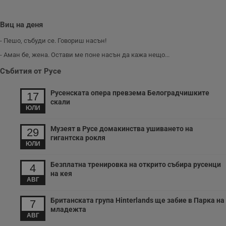
з
б
Виц на деня
VISITOR_PRIVACY_METADATA
5 месеца
Т
YouTube
4
с
.youtube.com
седмици
с
- Пешо, събуди се. Говориш насън!
с
п
- Аман бе, жена. Остави ме поне насън да кажа нещо...
и
п
Събития от Русе
т
в
с
Русенската опера превзема Белоградчишките
17
з
скали
с
ЮЛИ
п
о
р
Музеят в Русе домакинства ушиването на
29
п
гигантска рокля
н
ЮЛИ
п
к
ч
Безплатна тренировка на открито събира русенци
4
п
на кея
с
АВГ
б
__cf_bm
29
Т
Cloudflare Inc.
Британската група Hinterlands ще забие в Парка на
7
минути
с
.twitter.com
младежта
59
р
АВГ
секунди
м
б