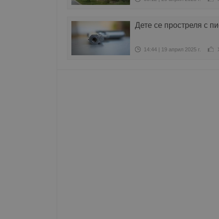
Име
Дете се простреля с п
__RequestVerificationT
14:44 | 19 април 2025 г.
VISITOR_PRIVACY_MET
__cf_bm
receive-cookie-depreca
ASP.NET_SessionId