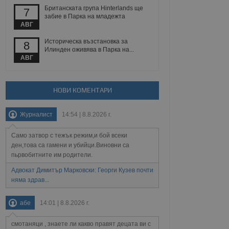
йният потребител може
Британската група Hinterlands ще
7
 уебсайт.
забие в Парка на младежта
АВГ
Историческа възстановка за
8
Описание
Илинден оживява в Парка на...
АВГ
ребителски
елското поведение и
раници на сайта. Тя
яване на сайта. Тя
не на прегледи на
формация, която е
взаимодействат с
НОВИ КОМЕНТАРИ
нкционалност в целия
прекарано на
редпочитанията на
 сайтове; тя може
Журналист
14:54 | 8.8.2026 г.
остта на социалните
тора на сайта.
използва новата или
елски взаимодействия
Само затвор с тежък режим,и бой всеки
нето и потребителския
ден,това са гамени и убийци.Виновни са
пьрвобитните им родители.
рез събиране на данни
 помага за
Адвокат Димитър Марковски: Георги Кузев почти
отребителите се
няма здрав...
тапите на тестване.
тистически данни,
абе
14:01 | 8.8.2026 г.
 броя на посещенията,
 са били заредени.
елския опит.
смотаняци , знаете ли какво правят децата ви с