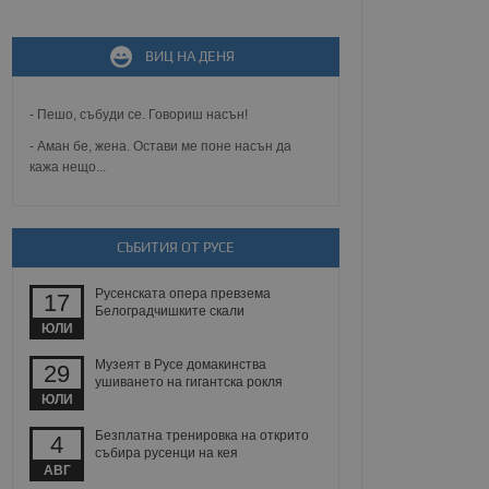
ВИЦ НА ДЕНЯ
не, зададена от уеб
 ASP.NET MVC
спре неразрешеното
т, известно като
- Пешо, събуди се. Говориш насън!
тове. Той не съдържа
щожава при затваряне
- Аман бе, жена. Остави ме поне насън да
кажа нещо...
ение на съгласието на
ст за тяхното
а данни за съгласието
ични политики и
СЪБИТИЯ ОТ РУСЕ
антира, че техните
 сесии.
Русенската опера превзема
аничаване между хората
17
а, за да се правят
Белоградчишките скали
хния уебсайт.
ЮЛИ
Музеят в Русе домакинства
29
сигнализира на
ушиването на гигантска рокля
 на бисквитките,
ЮЛИ
а съответствие и
ндарти и
Безплатна тренировка на открито
4
събира русенци на кея
ck и предоставя
АВГ
требител използва