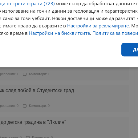
и от трети страни (723)
може също да обработват данните в
 използване на точни данни за геолокация и характеристик
ресвания: 3
Коментари: 0
 само за този уебсайт. Някои доставчици може да разчитат 
; имате право да възразите в
Настройки за рекламиране
. М
младеж за грабеж с газов пистолет в Лом
сяко време в
Настройки на бисквитките
.
Политика за повер
ресвания: 0
Коментари: 0
Д
та на мъжа, който стреля по съпругата си в Русе
Ефективност
Таргетиране
Функционалност
Н
ресвания: 1
Коментари: 1
ж след побой в Студентски град
ресвания: 0
Коментари: 0
еобходимо
Ефективност
Таргетиране
Функционалност
Неклас
 до детска градина в "Люлин"
исквитки позволяват основната функционалност на уебсайта, като потребителско
не може да се използва правилно без строго необходими бисквитки.
Харесвания: 0
Коментари: 0