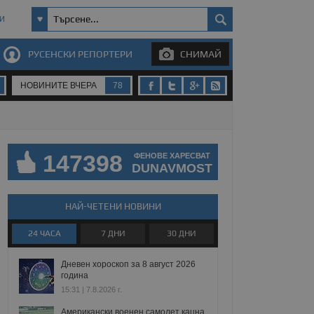
И
РУСЕНСКИ РЕПОРТЕРИ
СНИМАЙ
НОВИНИТЕ ВЧЕРА
78
147398
ФЕНОВЕ ХАРЕСВАТ
DUNAVMOST
НАЙ-ЧЕТЕНИ НОВИНИ
24 ЧАСА
7 ДНИ
30 ДНИ
Дневен хороскоп за 8 август 2026
година
15:31 | 7.8.2026 г.
Американски военен самолет кацна