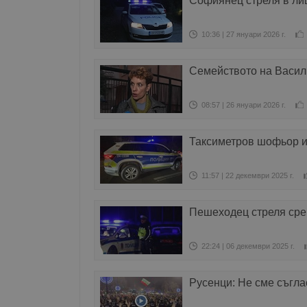
Софиянец стреля в лиц
10:36 | 27 януари 2026 г.
Семейството на Васил 
08:57 | 26 януари 2026 г.
Таксиметров шофьор и
11:57 | 22 декември 2025 г.
Пешеходец стреля сре
22:24 | 06 декември 2025 г.
Русенци: Не сме съглас