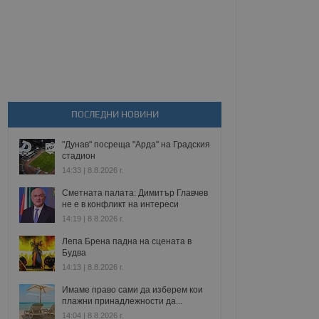
ПОСЛЕДНИ НОВИНИ
"Дунав" посреща "Арда" на Градския
стадион
14:33 | 8.8.2026 г.
Сметната палата: Димитър Главчев
не е в конфликт на интереси
14:19 | 8.8.2026 г.
Лепа Брена падна на сцената в
Будва
14:13 | 8.8.2026 г.
Имаме право сами да изберем кои
плажни принадлежности да...
14:04 | 8.8.2026 г.