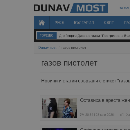
ЗА НАС
РУСЕ
БЪЛГАРИЯ
СВЯТ
РА
ГОРЕЩО
Д-р Георги Дяков оглави "Прогресивна Бъл
Dunavmost
/
газов пистолет
газов пистолет
Новини и статии свързани с етикет "газо
Оставиха в ареста жен
20:34 | 28 юли 2026 г.
Ха