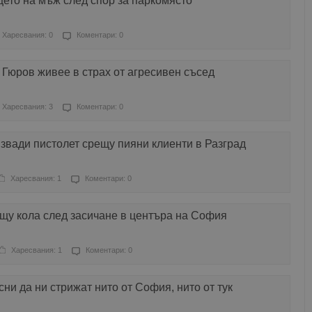
ето на мъж след спор за паркомясто
Харесвания: 0
Коментари: 0
Гюров живее в страх от агресивен съсед
Харесвания: 3
Коментари: 0
звади пистолет срещу пияни клиенти в Разград
Харесвания: 1
Коментари: 0
щу кола след засичане в центъра на София
Харесвания: 1
Коментари: 0
ни да ни стрижат нито от София, нито от тук