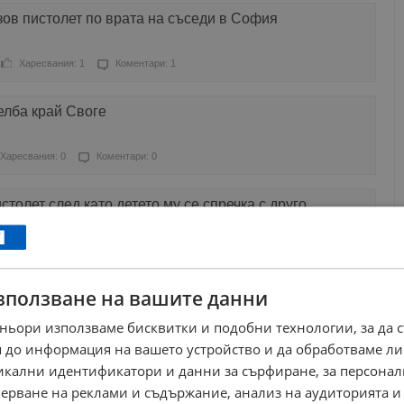
зов пистолет по врата на съседи в София
Харесвания: 1
Коментари: 1
елба край Своге
Харесвания: 0
Коментари: 0
столет след като детето му се спречка с друго
ресвания: 0
Коментари: 0
зползване на вашите данни
е Жана в килията
ньори използваме бисквитки и подобни технологии, за да 
ресвания: 1
Коментари: 0
 до информация на вашето устройство и да обработваме ли
никални идентификатори и данни за сърфиране, за персона
ъм бус с пътници в Сливо поле
ерване на реклами и съдържание, анализ на аудиторията и