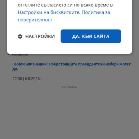
23:03 | 6.8.2026 г.
оттеглите съгласието си по всяко време в
Настройки на бисквитките
.
Политика за
поверителност
Променят вноските за трудова злополука в седем сектора
НАСТРОЙКИ
ДА, КЪМ САЙТА
22:58 | 6.8.2026 г.
Строго
Ефективност
необходимо
Георги Близнашки: Предстоящите президентски избори могат
да...
22:38 | 6.8.2026 г.
Таргетиране
Функционалност
РЕКЛАМА
Некласифицирани