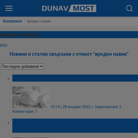
Dunavmost
/
вреден навик
вреден навик
RSS
Новини и статии свързани с етикет "вреден навик"
Кой е най-вредният навик сутрин?
15:14 | 28 януари 2022 г.
Харесвания: 2
Коментари: 1
Евростат: Българите са най-сериозните
пушачи в ЕС