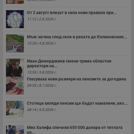
От 2 август влизат в сила нови правила при...
11:12 | 2.8.2026 г.
Мъж загина след скок в реката до Къпиновския...
15:20 | 4.8.2026 г.
Иван Демерджиев смени трима областни
директори на...
13:55 | 5.8.2026 г.
Гласуваха нови размери на пенсиите за догодина
09:55 | 8.7.2026 г.
Стотици хиляди пенсии ще бъдат намалени, ако...
08:14 | 5.8.2026 г.
Миа Халифа спечели 650 000 долара от титлата
на...