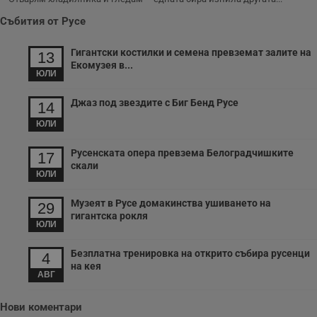
ч
п
Събития от Русе
с
б
Гигантски костилки и семена превземат залите на
13
__cf_bm
29
Т
Cloudflare Inc.
Екомузея в...
минути
с
.twitter.com
ЮЛИ
59
р
секунди
м
б
Джаз под звездите с Биг Бенд Русе
14
о
у
ЮЛИ
п
о
и
Русенската опера превзема Белоградчишките
17
т
скали
ЮЛИ
receive-cookie-deprecation
.hit.gemius.pl
1 година
Т
с
с
Музеят в Русе домакинства ушиването на
29
н
гигантска рокля
н
ЮЛИ
п
б
п
Безплатна тренировка на открито събира русенци
4
с
о
на кея
АВГ
с
а
р
у
Нови коментари
з