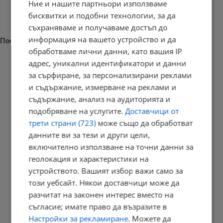
Ние и нашите партньори използваме
бисквитки и подобни технологии, за да
съхраняваме и получаваме достъп до
информация на вашето устройство и да
Последни новини
обработваме лични данни, като вашия IP
адрес, уникални идентификатори и данни
за сърфиране, за персонализирани реклами
и съдържание, измерване на реклами и
Измериха рекордна температура от 41 градуса в Будапеща
съдържание, анализ на аудиторията и
23:09 | 6.8.2026 г.
подобряване на услугите.
Доставчици от
трети страни (723)
може също да обработват
данните ви за тези и други цели,
включително използване на точни данни за
Отвориха магистрала "Тракия" след часове блокада заради...
геолокация и характеристики на
23:05 | 6.8.2026 г.
устройството. Вашият избор важи само за
този уебсайт. Някои доставчици може да
разчитат на законен интерес вместо на
съгласие; имате право да възразите в
Персеидите озаряват небето в средата на август
Настройки за рекламиране
. Можете да