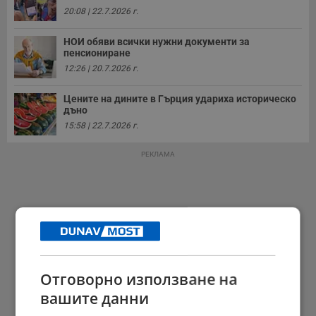
20:08 | 22.7.2026 г.
НОИ обяви всички нужни документи за
пенсиониране
12:26 | 20.7.2026 г.
Цените на дините в Гърция удариха историческо
дъно
15:58 | 22.7.2026 г.
РЕКЛАМА
Отговорно използване на
вашите данни