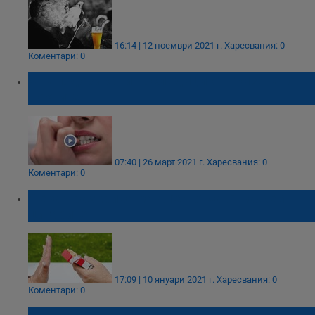
16:14 | 12 ноември 2021 г.
Харесвания: 0
Коментари: 0
5 неподозирани последици от гризането на
ноктите
07:40 | 26 март 2021 г.
Харесвания: 0
Коментари: 0
Лекар разкрива как лесно да откажем
цигарите
17:09 | 10 януари 2021 г.
Харесвания: 0
Коментари: 0
Д-р Мясников посочи най-