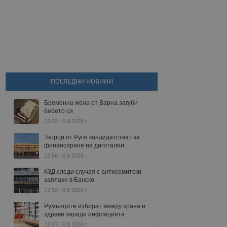
ПОСЛЕДНИ НОВИНИ
Бременна жена от Варна загуби
бебето си
13:02 | 6.8.2026 г.
Творци от Русе кандидатстват за
финансиране на дигитални...
12:56 | 6.8.2026 г.
КЗД следи случая с антисемитски
заплахи в Банско
12:52 | 6.8.2026 г.
Румънците избират между храна и
здраве заради инфлацията
12:47 | 6.8.2026 г.