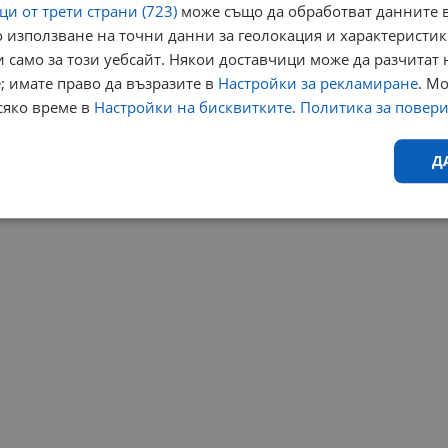
и от трети страни (723)
може също да обработват данните в
 използване на точни данни за геолокация и характеристик
 само за този уебсайт. Някои доставчици може да разчитат 
; имате право да възразите в
Настройки за рекламиране
. М
сяко време в
Настройки на бисквитките
.
Политика за повер
Д
Ефективност
Таргетиране
Функционалност
Н
еобходимо
Ефективност
Таргетиране
Функционалност
Неклас
исквитки позволяват основната функционалност на уебсайта, като потребителско
не може да се използва правилно без строго необходими бисквитки.