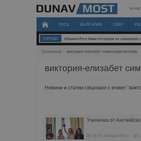
ЗА НАС
РУСЕ
БЪЛГАРИЯ
СВЯТ
РА
ГОРЕЩО
Община Русе бави отговори за скандален 
Dunavmost
/
виктория-елизабет симеонова миткова
виктория-елизабет си
Новини и статии свързани с етикет "вик
Ученичка от Английска
19:47 | 24 април 2024 г.