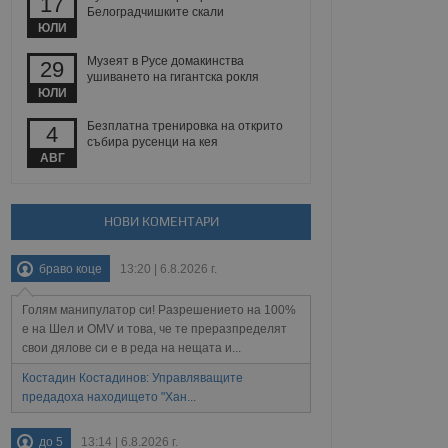
17
йният потребител може
Белоградчишките скали
 уебсайт.
ЮЛИ
Музеят в Русе домакинства
29
ушиването на гигантска рокля
ЮЛИ
Описание
Безплатна тренировка на открито
4
ребителски
елското поведение и
събира русенци на кея
раници на сайта. Тя
яване на сайта. Тя
не на прегледи на
АВГ
формация, която е
взаимодействат с
нкционалност в целия
прекарано на
редпочитанията на
 сайтове; тя може
НОВИ КОМЕНТАРИ
остта на социалните
тора на сайта.
използва новата или
елски взаимодействия
браво коце
13:20 | 6.8.2026 г.
нето и потребителския
Голям манипулатор си! Разрешението на 100%
рез събиране на данни
 помага за
е на Шел и OMV и това, че те преразпределят
отребителите се
свои дялове си е в реда на нещата и...
тапите на тестване.
Костадин Костадинов: Управляващите
тистически данни,
предадоха находището "Хан...
 броя на посещенията,
 са били заредени.
елския опит.
до 5
13:14 | 6.8.2026 г.