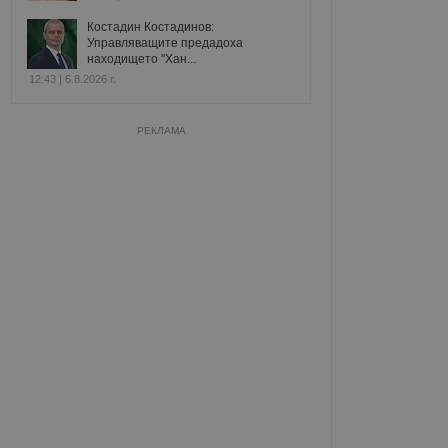
Костадин Костадинов:
Управляващите предадоха
находището "Хан...
12:43 | 6.8.2026 г.
РЕКЛАМА