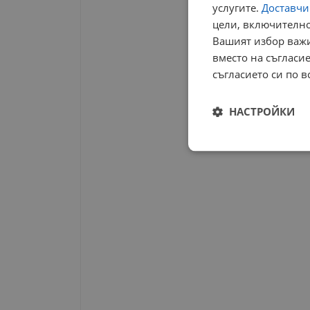
услугите.
Доставчиц
цели, включително
Вашият избор важи
вместо на съгласие
съгласието си по в
НАСТРОЙКИ
Строго
необходимо
Строго н
Строго необходимите б
на акаунта. Уебсайтът 