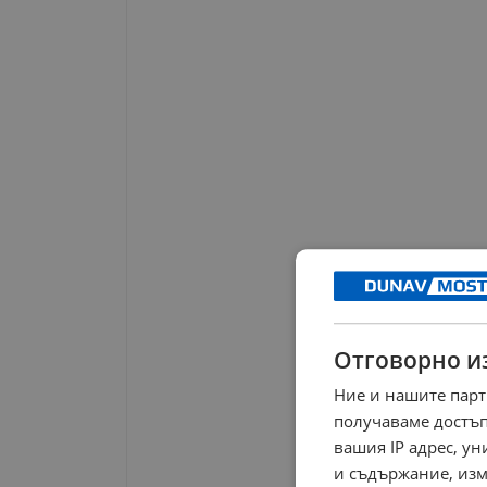
Отговорно и
Ние и нашите парт
получаваме достъп
вашия IP адрес, у
и съдържание, изм