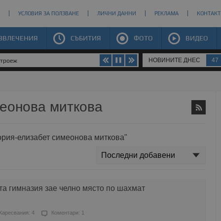
УСЛОВИЯ ЗА ПОЛЗВАНЕ
ЛИЧНИ ДАННИ
РЕКЛАМА
КОНТАКТ
ЗВЛЕЧЕНИЯ
СЪБИТИЯ
ФОТО
ВИДЕО
НОВИНИТЕ ДНЕС
47
строеж
меонова миткова
тория-елизабет симеонова миткова"
та гимназия зае челно място по шахмат
Харесвания: 4
Коментари: 1