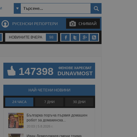
И
РУСЕНСКИ РЕПОРТЕРИ
СНИМАЙ
НОВИНИТЕ ВЧЕРА
98
147398
ФЕНОВЕ ХАРЕСВАТ
DUNAVMOST
НАЙ-ЧЕТЕНИ НОВИНИ
24 ЧАСА
7 ДНИ
30 ДНИ
Българка поръча първия домашен
робот за домакинска...
20:03 | 5.8.2026 г.
Иван Демерджиев смени трима