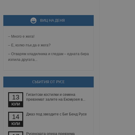
не, зададена от уеб
ВИЦ НА ДЕНЯ
 ASP.NET MVC
спре неразрешеното
т, известно като
тове. Той не съдържа
– Много е жега!
щожава при затваряне
– Е, колко пък да е жега?
ение на съгласието на
– Отварям хладилника и гледам – едната бира
ст за тяхното
изпила другата...
а данни за съгласието
ични политики и
антира, че техните
 сесии.
аничаване между хората
СЪБИТИЯ ОТ РУСЕ
а, за да се правят
хния уебсайт.
Гигантски костилки и семена
13
превземат залите на Екомузея в...
сигнализира на
ЮЛИ
 на бисквитките,
а съответствие и
Джаз под звездите с Биг Бенд Русе
14
ндарти и
ЮЛИ
ck и предоставя
требител използва
Русенската опера превзема