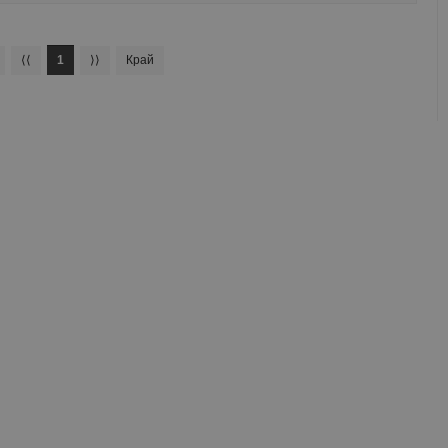
⟨⟨
1
⟩⟩
Край