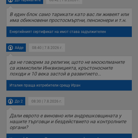
До Тарикатите
08:42 | 7.8.2026 г.
В един блок само тарикати като вас ли живеят или
има обикновени простосмъртни, пенсионери и т.н.
Енергийният сертификат на имот става задължителен
Айде
08:40 | 7.8.2026 г.
да не говорим за религии, щото не мюсюлманите
са измислили Инквизицията, кръстоносните
походи и 10 века застой в развитието...
Италия праща изтребители срещу Иран
До 2
08:30 | 7.8.2026 г.
Дали еврото е виновно или андрешковщината у
нашите търговци и бездействието на контролните
органи?