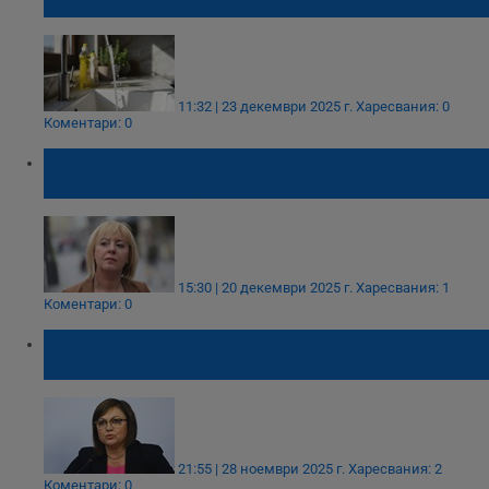
януари 2026 година
11:32 | 23 декември 2025 г.
Харесвания: 0
Коментари: 0
Мая Манолова: Не увеличавайте цената на
водата от 1 януари!
15:30 | 20 декември 2025 г.
Харесвания: 1
Коментари: 0
Корнелия Нинова: Поскъпването на водата
е гавра с хората!
21:55 | 28 ноември 2025 г.
Харесвания: 2
Коментари: 0