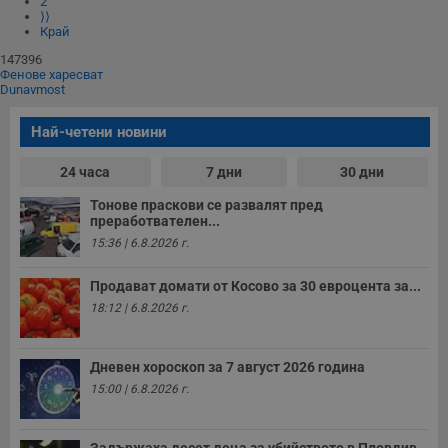
2
п
Corporation
⟩⟩
ф
www.dunavmost.com
Край
з
п
147396
и
п
Фенове харесват
A
Dunavmost
т
е
д
Най-четени новини
н
п
24 часа
7 дни
30 дни
с
у
и
Тонове праскови се развалят пред
ф
преработвателен...
н
м
15:36 | 6.8.2026 г.
Т
и
п
Продават домати от Косово за 30 евроцента за...
у
18:12 | 6.8.2026 г.
з
б
VISITOR_PRIVACY_METADATA
5 месеца
Т
YouTube
Дневен хороскоп за 7 август 2026 година
4
с
.youtube.com
седмици
с
15:00 | 6.8.2026 г.
с
п
и
п
Задържаха десет деца за убийството в Пловдив