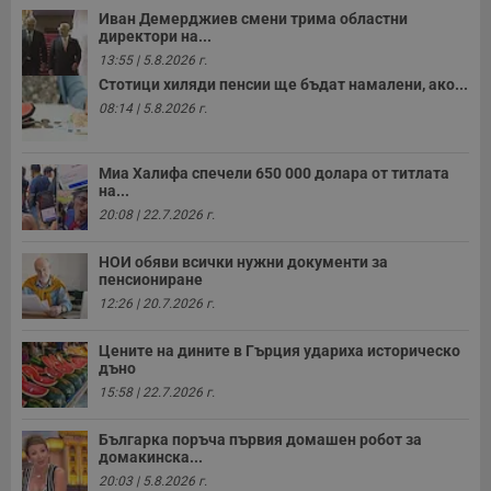
н
Иван Демерджиев смени трима областни
н
директори на...
п
б
13:55 | 5.8.2026 г.
п
Стотици хиляди пенсии ще бъдат намалени, ако...
с
о
08:14 | 5.8.2026 г.
с
а
р
у
Миа Халифа спечели 650 000 долара от титлата
з
на...
з
п
20:08 | 22.7.2026 г.
ASP.NET_SessionId
Сесия
Т
Microsoft
с
Corporation
НОИ обяви всички нужни документи за
D
www.dunavmost.com
пенсиониране
п
и
12:26 | 20.7.2026 г.
т
к
п
Цените на дините в Гърция удариха историческо
и
дъно
у
р
15:58 | 22.7.2026 г.
к
п
д
Българка поръча първия домашен робот за
д
домакинска...
п
20:03 | 5.8.2026 г.
у