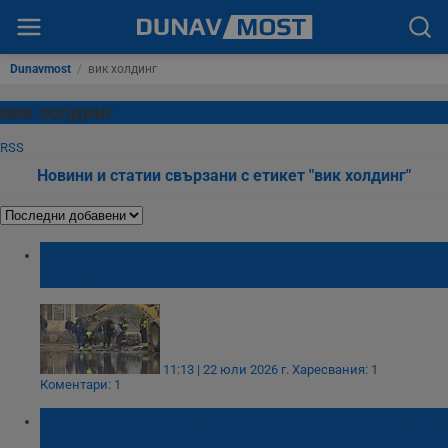
Dunavmost
/
вик холдинг
вик холдинг
RSS
Новини и статии свързани с етикет "вик холдинг"
България губи по един язовир "Доспат" на
година
11:13 | 22 юли 2026 г.
Харесвания: 1
Коментари: 1
Държавни фирми в сянка раздават хиляди
евро на директори