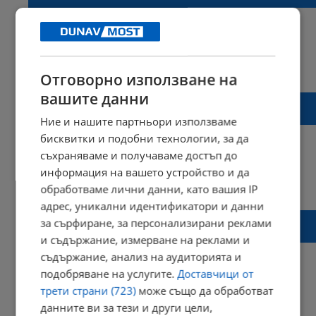
14:33 | 24 август 2024 г.
Харесвания: 2
Отговорно използване на
Коментари: 9
вашите данни
МРРБ промени управлението на ВиК
холдинга
Ние и нашите партньори използваме
бисквитки и подобни технологии, за да
съхраняваме и получаваме достъп до
информация на вашето устройство и да
17:10 | 15 септември 2023 г.
Харесвания: 0
обработваме лични данни, като вашия IP
Коментари: 0
адрес, уникални идентификатори и данни
Караджов: Българското мега ВиК
за сърфиране, за персонализирани реклами
дружество е на загуба от 944 000 лева
и съдържание, измерване на реклами и
съдържание, анализ на аудиторията и
подобряване на услугите.
Доставчици от
трети страни (723)
може също да обработват
11:03 | 14 януари 2022 г.
Харесвания: 0
данните ви за тези и други цели,
Коментари: 0