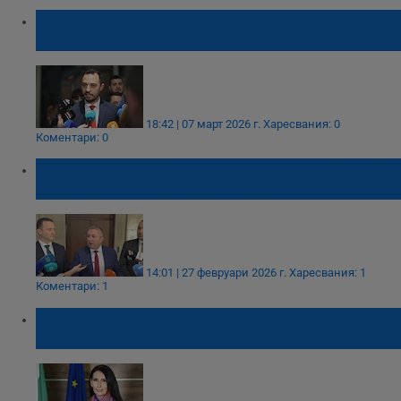
Богдан Богданов: Властта се крие зад
служебния кабинет
18:42 | 07 март 2026 г.
Харесвания: 0
Коментари: 0
Николай Нанков: Кадър на ПП координира
вдигането на цените на водата
14:01 | 27 февруари 2026 г.
Харесвания: 1
Коментари: 1
Ангелина Бонева: Цените на водата се
вдигнаха координирано