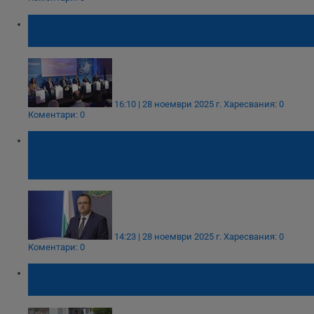
Властта поиска от ВиК операторите да не
вдигат цената на водата
16:10 | 28 ноември 2025 г.
Харесвания: 0
Коментари: 0
Иван Иванов: Всички наши екипи са в
готовност да реагират на ситуацията в
Благоевградско
14:23 | 28 ноември 2025 г.
Харесвания: 0
Коментари: 0
600 000 са без вода - управниците налагат
такса "водомер"