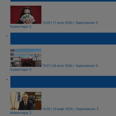
16:23 | 17 юли 2026 г.
Харесвания: 5
Коментари: 0
Съвет на директорите поема
управлението на ВиК холдинга
19:27 | 06 юли 2026 г.
Харесвания: 0
Коментари: 0
Орлин Пенков скочи срещу скъпата вода в
Русе
16:33 | 10 март 2026 г.
Харесвания: 5
Коментари: 2