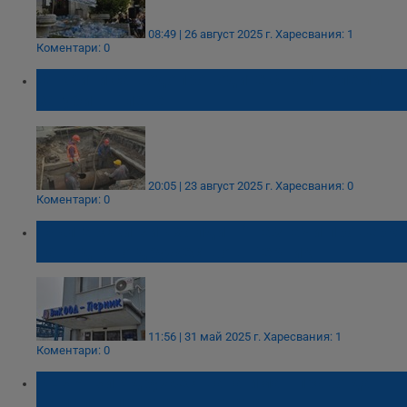
08:49 | 26 август 2025 г.
Харесвания: 1
Коментари: 0
Открити са водопроводите с най-големи
загуби в Плевен
20:05 | 23 август 2025 г.
Харесвания: 0
Коментари: 0
"Български ВиК холдинг" назначи проверка
на водното дружество в Перник
11:56 | 31 май 2025 г.
Харесвания: 1
Коментари: 0
КЕВР: ВиК дружествата имат право да
намалят цената на водата