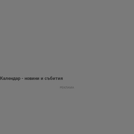
Gdynp
1 година
Тази бисквитка се
Gemius
използва с цел
.hit.gemius.pl
събиране на
информация за
потребителското
поведение и
предпочитания.
Тази информация
се използва, за да
се оптимизира
представянето на
уебсайта и да
направят
рекламните
съобщения по-
важни за
потребителя.
Календар - новини и събития
РЕКЛАМА