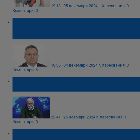
19:13 | 05 декември 2024 г.
Харесвания: 0
Коментари: 0
Николай Нанков: Много са нахални от
“Промяната”. Какви магистрали им се
привиждат, че са построили!
18:36 | 04 декември 2024 г.
Харесвания: 0
Коментари: 6
Димитър Куманов: Държавата е главен
(съ)участник в кражбите на вода
22:41 | 26 ноември 2024 г.
Харесвания: 1
Коментари: 0
България е сключила споразумение с
Израел за управление на водите