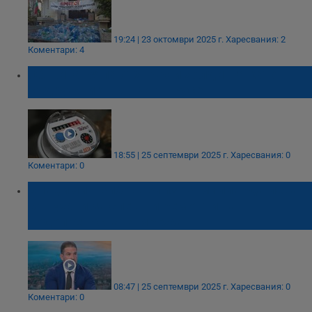
19:24 | 23 октомври 2025 г.
Харесвания: 2
Коментари: 4
Община Бяла отхвърли холдинга като
съдружник във ВиК - Русе
18:55 | 25 септември 2025 г.
Харесвания: 0
Коментари: 0
Владимир Бибов: Близо 4 милиарда лева
са нужни за спешни ремонти на
водопреносната мрежа
08:47 | 25 септември 2025 г.
Харесвания: 0
Коментари: 0