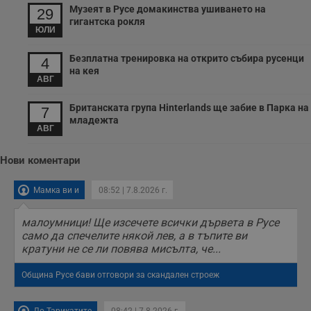
Музеят в Русе домакинства ушиването на
29
гигантска рокля
ЮЛИ
Безплатна тренировка на открито събира русенци
4
на кея
АВГ
Британската група Hinterlands ще забие в Парка на
7
младежта
АВГ
Нови коментари
Мамка ви и
08:52 | 7.8.2026 г.
малоумници! Ще изсечете всички дървета в Русе
само да спечелите някой лев, а в тъпите ви
кратуни не се ли повява мисълта, че...
Община Русе бави отговори за скандален строеж