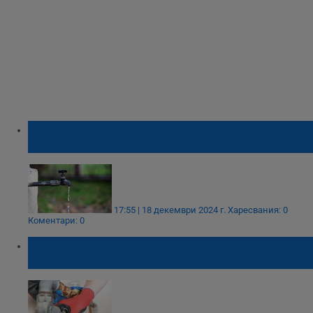
Николай Нанков: Половин милион българи
са застрашени от воден режим
17:55 | 18 декември 2024 г.
Харесвания: 0
Коментари: 0
Водната криза в Плевен предизвика
проверка на управителя на ВиК