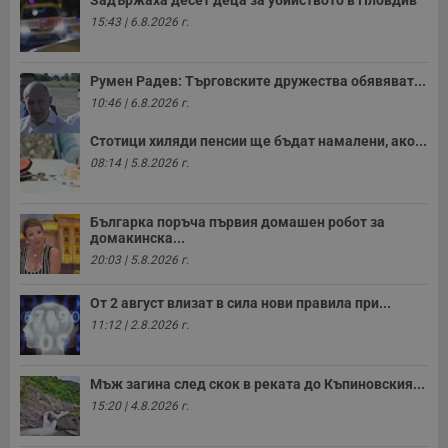
т
в
15:43 | 6.8.2026 г.
с
з
с
п
Румен Радев: Търговските дружества обявяват...
о
р
10:46 | 6.8.2026 г.
п
н
Стотици хиляди пенсии ще бъдат намалени, ако...
п
к
08:14 | 5.8.2026 г.
ч
п
с
б
Българка поръча първия домашен робот за
домакинска...
__cf_bm
29
Т
Cloudflare Inc.
минути
с
.twitter.com
20:03 | 5.8.2026 г.
59
р
секунди
м
б
От 2 август влизат в сила нови правила при...
о
11:12 | 2.8.2026 г.
у
п
о
и
Мъж загина след скок в реката до Къпиновския...
т
15:20 | 4.8.2026 г.
receive-cookie-deprecation
.hit.gemius.pl
1 година
Т
с
с