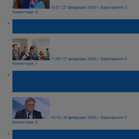
13:01 | 27 февруари 2026 г.
Харесвания: 0
Коментари: 0
„Да, България“ поиска оставката на
ръководството на ВиК холдинга
11:09 | 27 февруари 2026 г.
Харесвания: 0
Коментари: 1
Юлиян Попов: Отказах да подновя
меморандума с „рейнджърите“ на
Петрохан
18:18 | 26 февруари 2026 г.
Харесвания: 0
Коментари: 0
МРРБ спря поскъпването на водата от 1