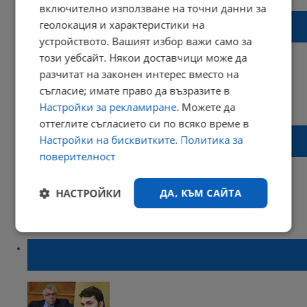
включително използване на точни данни за
Асен Василев: 85% са загубите на ВиК
геолокация и характеристики на
дружествата
устройството. Вашият избор важи само за
този уебсайт. Някои доставчици може да
разчитат на законен интерес вместо на
съгласие; имате право да възразите в
15:51 | 23 декември 2021 г.
Харесвания: 1
Настройки за рекламиране
. Можете да
Коментари: 0
оттеглите съгласието си по всяко време в
Пълна подмяна в холдинга с 1 милиард
Настройки на бисквитките
.
Политика за
лева
поверителност
НАСТРОЙКИ
ДА, КЪМ САЙТА
10:03 | 20 юли 2021 г.
Харесвания: 0
Коментари: 0
Строго
Ефективност
необходимо
Румен Гечев: Чувам как щракат
белезници
Таргетиране
Функционалност