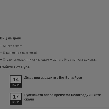
Виц на деня
– Много е жега!
– Е, колко пък да е жега?
– Отварям хладилника и гледам – едната бира изпила другата...
Събития от Русе
Джаз под звездите с Биг Бенд Русе
14
ЮЛИ
Русенската опера превзема Белоградчишките
17
скали
ЮЛИ