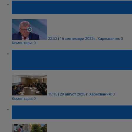
Манол Генов: Спестихме 2 милиарда
кубика вода
22:52 | 16 септември 2025 г.
Харесвания: 0
Коментари: 0
МРРБ: Реални резултати от спешните
мерки за Плевен се очакват през
септември
15:15 | 29 август 2025 г.
Харесвания: 0
Коментари: 0
"ВиК Холдинг" предложи решения за
водната криза в Плевен