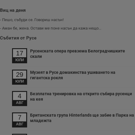
б
VISITOR_PRIVACY_METADATA
5 месеца
Т
Виц на деня
YouTube
4
с
.youtube.com
седмици
с
- Пешо, събуди се. Говориш насън!
с
п
- Аман бе, жена. Остави ме поне насън да кажа нещо...
и
п
Събития от Русе
т
в
с
Русенската опера превзема Белоградчишките
17
з
скали
с
ЮЛИ
п
о
р
Музеят в Русе домакинства ушиването на
29
п
н
гигантска рокля
ЮЛИ
п
к
ч
Безплатна тренировка на открито събира русенци
п
4
с
на кея
б
АВГ
__cf_bm
29
Т
Cloudflare Inc.
Британската група Hinterlands ще забие в Парка на
минути
с
7
.twitter.com
59
р
младежта
секунди
м
АВГ
б
о