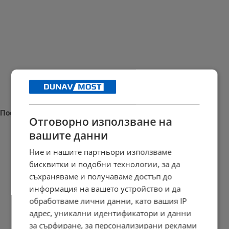
Последни новини
Отговорно използване на
вашите данни
Ние и нашите партньори използваме
бисквитки и подобни технологии, за да
Кризисен щаб спасява резервата "Сребърна" от пресъхване
съхраняваме и получаваме достъп до
18:43 | 7.8.2026 г.
информация на вашето устройство и да
обработваме лични данни, като вашия IP
адрес, уникални идентификатори и данни
за сърфиране, за персонализирани реклами
Съдът в Русе гледа мерките на обвиняемите за фентанил