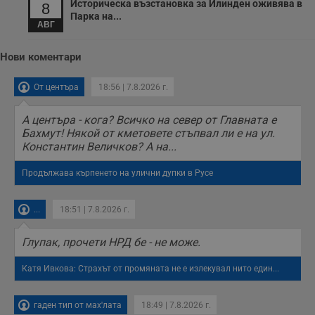
Историческа възстановка за Илинден оживява в
у
8
п
Парка на...
о
АВГ
и
т
Нови коментари
receive-cookie-deprecation
.hit.gemius.pl
1 година
Т
с
с
От центъра
18:56 | 7.8.2026 г.
н
н
п
А центъра - кога? Всичко на север от Главната е
б
Бахмут! Някой от кметовете стъпвал ли е на ул.
п
с
Константин Величков? А на...
о
с
а
Продължава кърпенето на улични дупки в Русе
р
у
з
...
18:51 | 7.8.2026 г.
з
п
Глупак, прочети НРД бе - не може.
ASP.NET_SessionId
Сесия
Т
Microsoft
с
Corporation
D
www.dunavmost.com
Катя Ивкова: Страхът от промяната не е излекувал нито един...
п
и
т
к
гаден тип от мах'лата
18:49 | 7.8.2026 г.
п