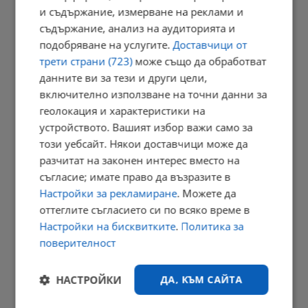
и съдържание, измерване на реклами и
18:38 | 7.8.2026 г.
съдържание, анализ на аудиторията и
подобряване на услугите.
Доставчици от
трети страни (723)
може също да обработват
Земетресение разлюля Вранча и днес следобед
данните ви за тези и други цели,
включително използване на точни данни за
18:25 | 7.8.2026 г.
геолокация и характеристики на
устройството. Вашият избор важи само за
този уебсайт. Някои доставчици може да
Тайни байпаси за вода разтърсиха ВиК - Бургас
разчитат на законен интерес вместо на
съгласие; имате право да възразите в
18:04 | 7.8.2026 г.
Настройки за рекламиране
. Можете да
оттеглите съгласието си по всяко време в
Настройки на бисквитките
.
Политика за
Спасен от хотел в Русенско мечок живее втори живот
поверителност
17:57 | 7.8.2026 г.
НАСТРОЙКИ
ДА, КЪМ САЙТА
РЕКЛАМА