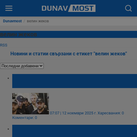
Dunavmost
/
велин жеков
велин жеков
RSS
Новини и статии свързани с етикет "велин жеков"
ОИК - Варна протака решението за
отстраняването на Благомир Коцев
07:07 | 12 ноември 2025 г.
Харесвания: 0
Коментари: 0
ОИК - Варна отложи решението по
сигналите срещу Благомир Коцев