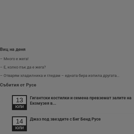
з
п
и
п
A
т
е
д
н
п
с
Виц на деня
у
и
ф
– Много е жега!
н
м
– Е, колко пък да е жега?
Т
и
– Отварям хладилника и гледам – едната бира изпила другата...
п
у
Събития от Русе
з
б
Гигантски костилки и семена превземат залите на
13
VISITOR_PRIVACY_METADATA
5 месеца
Т
YouTube
Екомузея в...
4
с
.youtube.com
ЮЛИ
седмици
с
с
п
Джаз под звездите с Биг Бенд Русе
14
и
п
ЮЛИ
т
в