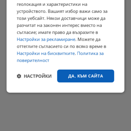
геолокация и характеристики на
Костадин Костадинов: Управляващите предадоха находището
"Хан...
устройството. Вашият избор важи само за
този уебсайт. Някои доставчици може да
12:43 | 6.8.2026 г.
разчитат на законен интерес вместо на
РЕКЛАМА
съгласие; имате право да възразите в
Настройки за рекламиране
. Можете да
оттеглите съгласието си по всяко време в
Настройки на бисквитките
.
Политика за
поверителност
НАСТРОЙКИ
ДА, КЪМ САЙТА
Строго
Ефективност
необходимо
Таргетиране
Функционалност