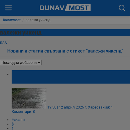
Dunavmost
/
валежи уикенд
валежи уикенд
RSS
Новини и статии свързани с етикет "валежи уикенд"
Дъжд и гръмотевици развалят времето
през идния уикенд
19:50 | 12 април 2026 г.
Харесвания: 1
Коментари: 0
Начало
⟨⟨
1