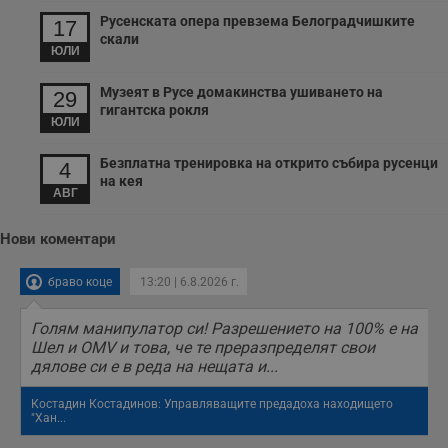
с
Русенската опера превзема Белоградчишките
17
з
скали
с
ЮЛИ
п
о
р
Музеят в Русе домакинства ушиването на
29
п
н
гигантска рокля
ЮЛИ
п
к
ч
Безплатна тренировка на открито събира русенци
п
4
с
на кея
б
АВГ
__cf_bm
29
Т
Cloudflare Inc.
минути
с
.twitter.com
Нови коментари
59
р
секунди
м
б
браво коце
13:20 | 6.8.2026 г.
о
у
п
Голям манипулатор си! Разрешението на 100% е на
о
Шел и OMV и това, че те преразпределят свои
и
т
дялове си е в реда на нещата и...
receive-cookie-deprecation
.hit.gemius.pl
1 година
Т
Костадин Костадинов: Управляващите предадоха находището
с
"Хан...
с
н
н