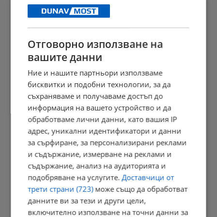
13:02 | 6.8.2026 г.
Отговорно използване на
Творци от Русе кандидатстват за финансиране на дигитални...
вашите данни
12:56 | 6.8.2026 г.
Ние и нашите партньори използваме
бисквитки и подобни технологии, за да
съхраняваме и получаваме достъп до
информация на вашето устройство и да
КЗД следи случая с антисемитски заплахи в Банско
обработваме лични данни, като вашия IP
12:52 | 6.8.2026 г.
адрес, уникални идентификатори и данни
за сърфиране, за персонализирани реклами
и съдържание, измерване на реклами и
съдържание, анализ на аудиторията и
Румънците избират между храна и здраве заради инфлацията
подобряване на услугите.
Доставчици от
12:47 | 6.8.2026 г.
трети страни (723)
може също да обработват
данните ви за тези и други цели,
включително използване на точни данни за