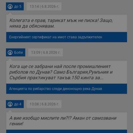
п
до 5
13:14 | 6.8.2026 г.
б
п
с
Колегата е прав, тарикат мъж не писка! Защо,
о
с
няма да обяснявам.
а
р
у
Енергийният сертификат на имот става задължителен
з
з
п
Боби
13:09 | 6.8.2026 г.
ASP.NET_SessionId
Сесия
Т
Microsoft
с
Corporation
Кога ще се забрани най после промишленият
D
www.dunavmost.com
п
риболов по Дунав? Само България,Румъния и
и
Сърбия практикуват такъв.150 кинта за...
т
к
п
Агенцията по рибарство следи денонощно река Дунав
и
у
р
к
до 4
13:08 | 6.8.2026 г.
п
д
д
А вие изобщо мислите ли?!? Аман от самозвани
п
гении!
у