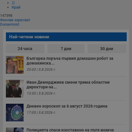
⟩⟩
Край
147398
Фенове харесват
Dunavmost
Най-четени новини
24 часа
7 дни
30 дни
Българка поръча първия домашен робот за
домакинска...
20:03 | 5.8.2026 г.
Иван Демерджиев смени трима областни
директори на...
13:55 | 5.8.2026 г.
Дневен хороскоп за 6 август 2026 година
17:05 | 5.8.2026 г.
Полицията спаси изоставено на пътя момче