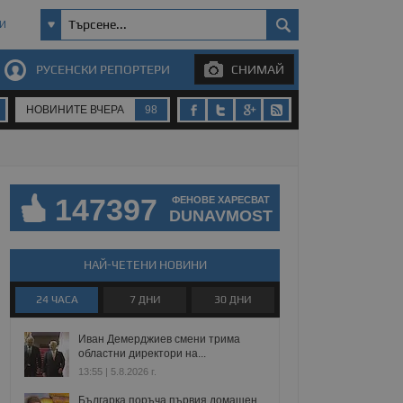
И
РУСЕНСКИ РЕПОРТЕРИ
СНИМАЙ
НОВИНИТЕ ВЧЕРА
98
147397
ФЕНОВЕ ХАРЕСВАТ
DUNAVMOST
НАЙ-ЧЕТЕНИ НОВИНИ
24 ЧАСА
7 ДНИ
30 ДНИ
Иван Демерджиев смени трима
областни директори на...
13:55 | 5.8.2026 г.
Българка поръча първия домашен