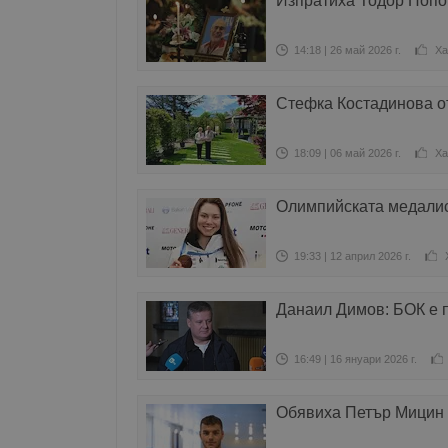
Изпратиха Тодор Попо
14:18 | 26 май 2026 г.
Ха
Стефка Костадинова о
18:09 | 06 май 2026 г.
Ха
Олимпийската медалис
19:33 | 12 април 2026 г.
Данаил Димов: БОК е 
16:49 | 16 януари 2026 г.
Обявиха Петър Мицин 