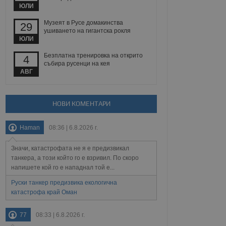
йният потребител може
ЮЛИ
 уебсайт.
Музеят в Русе домакинства
29
ушиването на гигантска рокля
ЮЛИ
Описание
Безплатна тренировка на открито
4
събира русенци на кея
ребителски
елското поведение и
АВГ
раници на сайта. Тя
яване на сайта. Тя
не на прегледи на
формация, която е
взаимодействат с
нкционалност в целия
прекарано на
редпочитанията на
НОВИ КОМЕНТАРИ
 сайтове; тя може
остта на социалните
тора на сайта.
използва новата или
Haman
08:36 | 6.8.2026 г.
елски взаимодействия
нето и потребителския
Значи, катастрофата не я е предизвикал
рез събиране на данни
танкера, а този който го е взривил. По скоро
 помага за
напишете кой го е нападнал той е...
отребителите се
тапите на тестване.
Руски танкер предизвика екологична
катастрофа край Оман
тистически данни,
 броя на посещенията,
 са били заредени.
елския опит.
77
08:33 | 6.8.2026 г.