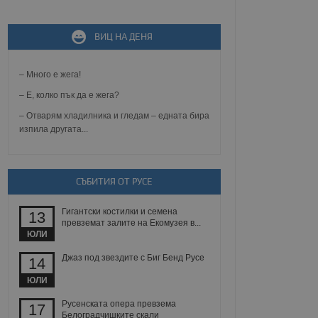
ВИЦ НА ДЕНЯ
не, зададена от уеб
 ASP.NET MVC
спре неразрешеното
т, известно като
– Много е жега!
тове. Той не съдържа
щожава при затваряне
– Е, колко пък да е жега?
– Отварям хладилника и гледам – едната бира
ение на съгласието на
изпила другата...
ст за тяхното
а данни за съгласието
ични политики и
антира, че техните
 сесии.
СЪБИТИЯ ОТ РУСЕ
аничаване между хората
а, за да се правят
Гигантски костилки и семена
хния уебсайт.
13
превземат залите на Екомузея в...
ЮЛИ
сигнализира на
 на бисквитките,
Джаз под звездите с Биг Бенд Русе
14
а съответствие и
ндарти и
ЮЛИ
ck и предоставя
Русенската опера превзема
17
требител използва
Белоградчишките скали