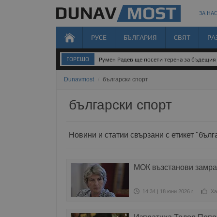
ЗА НАС
РУСЕ
БЪЛГАРИЯ
СВЯТ
РА
ГОРЕЩО
Румен Радев ще посети терена за бъдещия 
Dunavmost
/
български спорт
български спорт
Новини и статии свързани с етикет "бълг
МОК възстанови замра
14:34 | 18 юни 2026 г.
Ха