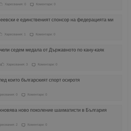
Харесвания: 0
Коментари: 0
Пеевски е единственият спонсор на федерацията ми
Харесвания: 1
Коментари: 0
ечели седем медала от Държавното по кану-каяк
Харесвания: 3
Коментари: 0
лед които българският спорт осиротя
ресвания: 0
Коментари: 0
новява ново поколение шахматисти в България
ресвания: 2
Коментари: 0