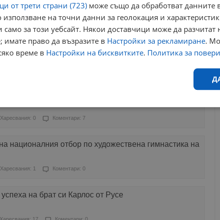
и от трети страни (723)
може също да обработват данните в
 използване на точни данни за геолокация и характеристик
Харесвания: 0
Коментари: 0
 само за този уебсайт. Някои доставчици може да разчитат 
; имате право да възразите в
Настройки за рекламиране
. М
стои Ружди Ружди със знака на областния управител
сяко време в
Настройки на бисквитките
.
Политика за повер
Харесвания: 1
Коментари: 2
Д
араолимпийските игри в Париж
Ефективност
Таргетиране
Функционалност
Н
Харесвания: 0
Коментари: 7
на националния отбор по художествена гимнастика на
Харесвания: 1
Коментари: 0
еобходимо
Ефективност
Таргетиране
Функционалност
Неклас
успеха на брат си Карлос от Русе
исквитки позволяват основната функционалност на уебсайта, като потребителско
не може да се използва правилно без строго необходими бисквитки.
Харесвания: 17
Коментари: 0