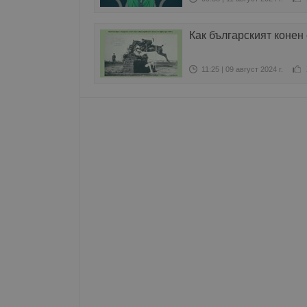
Име
Как българският конен
__RequestVerificationT
11:25 | 09 август 2024 г.
VISITOR_PRIVACY_MET
__cf_bm
receive-cookie-depreca
ASP.NET_SessionId