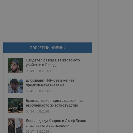
ПОСЛЕДНИ НОВИНИ
Свидетел разказа за жестокото
убийство в Пловдив
08:49 | 6.8.2026 г.
Блокирани ТИР-ове в жегите
предизвикаха гнева на...
08:41 | 6.8.2026 г.
Брюксел прие първа стратегия за
европейското животновъдство
08:34 | 6.8.2026 г.
Леонардо ди Каприо и Джеф Безос
спасяват сто застрашени...
08:17 | 6.8.2026 г.