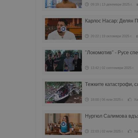
09:19 | 13 декември 2025 г.
Карлос Насар: Делян 
20:22 | 19 октомври 2025 г.
"Локомотив" - Русе сп
13:42 | 02 септември 2025 г.
Тежките катастрофи, с
18:00 | 06 юли 2025 г.
Ха
Нургюл Салимова вдъх
22:03 | 02 юли 2025 г.
Ха