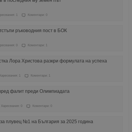
в в последния му земен път
ресвания: 1
Коментари: 0
тстъпи ръководния пост в БОК
ресвания: 0
Коментари: 1
тка Лора Христова разкри формулата на успеха
Харесвания: 1
Коментари: 1
пред фалит преди Олимпиадата
Харесвания: 0
Коментари: 0
за плувец №1 на България за 2025 година