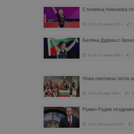
Стилияна Николова спе
15:03 | 20 април 2025 г.
Биляна Дудова с брон
21:14 | 11 април 2025 г.
Нова световна титла з
13:47 | 06 март 2025 г.
Х
Румен Радев поздрави
19:01 | 09 януари 2025 г.