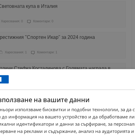
Световната купа в Италия
Харесвания: 0
Коментари: 0
рестижния "Спортен Икар" за 2024 година
Харесвания: 1
Коментари: 1
ичи Стефка Костадинова с Голямата награда в
ие"
Харесвания: 1
Коментари: 1
зползване на вашите данни
златото на престижен турнир в Белград
ньори използваме бисквитки и подобни технологии, за да 
Харесвания: 0
Коментари: 0
 до информация на вашето устройство и да обработваме ли
никални идентификатори и данни за сърфиране, за персона
ександър Везенков оглави престижна класация на
ерване на реклами и съдържание, анализ на аудиторията и