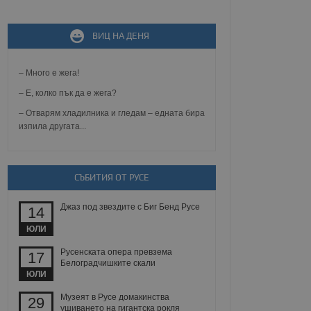
ВИЦ НА ДЕНЯ
не, зададена от уеб
 ASP.NET MVC
спре неразрешеното
т, известно като
– Много е жега!
тове. Той не съдържа
щожава при затваряне
– Е, колко пък да е жега?
– Отварям хладилника и гледам – едната бира
ение на съгласието на
изпила другата...
ст за тяхното
а данни за съгласието
ични политики и
антира, че техните
 сесии.
СЪБИТИЯ ОТ РУСЕ
аничаване между хората
а, за да се правят
Джаз под звездите с Биг Бенд Русе
хния уебсайт.
14
ЮЛИ
сигнализира на
 на бисквитките,
Русенската опера превзема
17
а съответствие и
Белоградчишките скали
ндарти и
ЮЛИ
ck и предоставя
Музеят в Русе домакинства
29
требител използва
ушиването на гигантска рокля