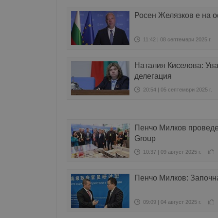
Росен Желязков е на 
11:42 | 08 септември 2025 г.
Наталия Киселова: Ува
делегация
20:54 | 05 септември 2025 г.
Пенчо Милков проведе 
Group
10:37 | 09 август 2025 г.
Пенчо Милков: Започна
09:09 | 04 август 2025 г.