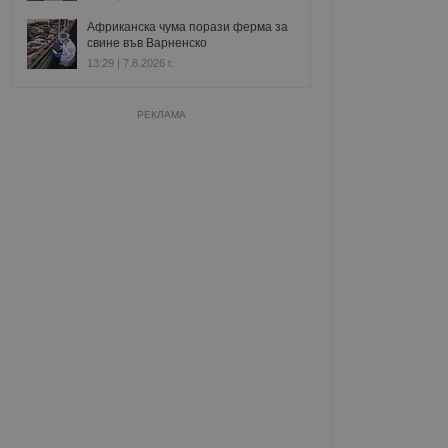
Африканска чума порази ферма за
свине във Варненско
13:29 | 7.8.2026 г.
РЕКЛАМА