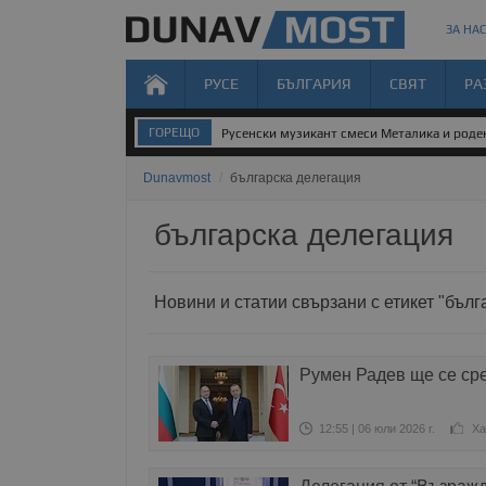
ЗА НАС
РУСЕ
БЪЛГАРИЯ
СВЯТ
РА
ГОРЕЩО
Русенски музикант смеси Металика и род
Dunavmost
/
българска делегация
българска делегация
Новини и статии свързани с етикет "бълг
Румен Радев ще се ср
12:55 | 06 юли 2026 г.
Ха