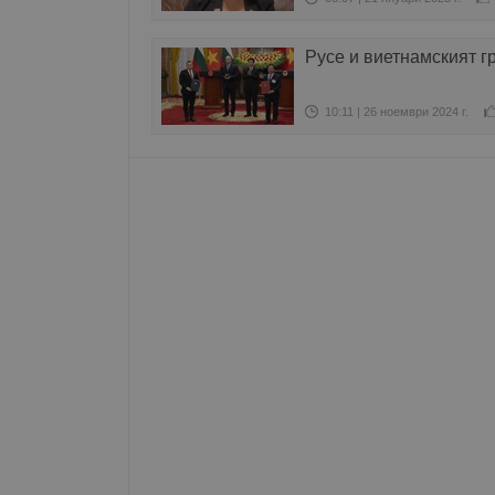
Име
Русе и виетнамският г
__RequestVerificationT
10:11 | 26 ноември 2024 г.
VISITOR_PRIVACY_MET
__cf_bm
receive-cookie-depreca
ASP.NET_SessionId