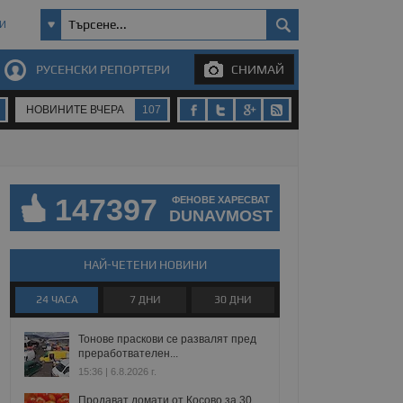
И
РУСЕНСКИ РЕПОРТЕРИ
СНИМАЙ
НОВИНИТЕ ВЧЕРА
107
147397
ФЕНОВЕ ХАРЕСВАТ
DUNAVMOST
НАЙ-ЧЕТЕНИ НОВИНИ
24 ЧАСА
7 ДНИ
30 ДНИ
Тонове праскови се развалят пред
преработвателен...
15:36 | 6.8.2026 г.
Продават домати от Косово за 30