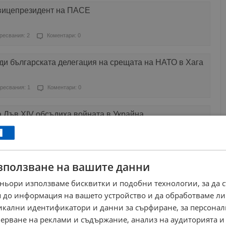
вицепрезидент на ПАСЕ
ресвания: 2
Коментари: 0
ди българската делегация на срещата на НАТО в Хага
ресвания: 1
Коментари: 0
 Лъв XIV обсъдиха войната в Украйна
ресвания: 1
Коментари: 0
зползване на вашите данни
ави папа Лъв XIV
ньори използваме бисквитки и подобни технологии, за да 
ресвания: 1
Коментари: 0
 до информация на вашето устройство и да обработваме ли
никални идентификатори и данни за сърфиране, за персона
игна във Ватикана
ерване на реклами и съдържание, анализ на аудиторията и