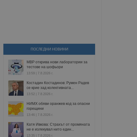
ПОСЛЕДНИ НОВИНИ
МВР открива нови лаборатории за
тестове на шофьори
13:59 | 7.8.2026 г.
Костадин Костадинов: Румен Радев
се крие зад колективната...
13:52 | 7.8.2026 г.
НИМХ обяви оранжев код за опасни
горещини
13:46 | 7.8.2026 г.
Катя Ивкова: Страхът от промяната
не е излекувал нито един...
13:35 | 7.8.2026 г.