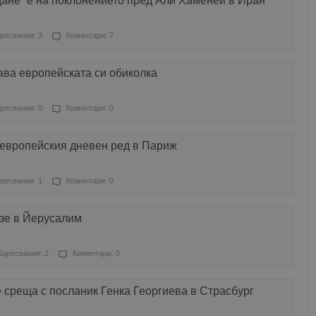
ане” е на поклонението пред Али Хаменей в Иран
ресвания: 3
Коментари: 7
ва европейската си обиколка
ресвания: 0
Коментари: 0
европейския дневен ред в Париж
ресвания: 1
Коментари: 0
езе в Йерусалим
Харесвания: 2
Коментари: 0
среща с посланик Генка Георгиева в Страсбург