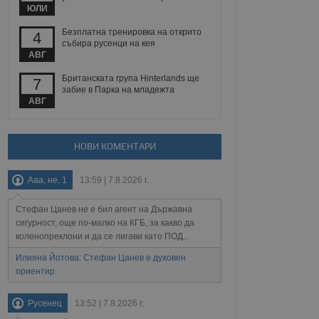
йният потребител може
ЮЛИ
 уебсайт.
Безплатна тренировка на открито
4
събира русенци на кея
АВГ
Описание
Британската група Hinterlands ще
7
забие в Парка на младежта
ребителски
елското поведение и
АВГ
раници на сайта. Тя
яване на сайта. Тя
не на прегледи на
формация, която е
взаимодействат с
нкционалност в целия
прекарано на
редпочитанията на
НОВИ КОМЕНТАРИ
 сайтове; тя може
остта на социалните
тора на сайта.
използва новата или
Ааа, не, 1
13:59 | 7.8.2026 г.
елски взаимодействия
нето и потребителския
Стефан Цанев не е бил агент на Държавна
рез събиране на данни
сигурност, още по-малко на КГБ, за какво да
 помага за
коленопреклони и да се лигави като ПОД...
отребителите се
тапите на тестване.
Илияна Йотова: Стефан Цанев е духовен
ориентир
тистически данни,
 броя на посещенията,
 са били заредени.
елския опит.
Русенец
13:52 | 7.8.2026 г.