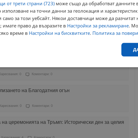
и от трети страни (723)
може също да обработват данните в
 използване на точни данни за геолокация и характеристик
ресвания: 1
Коментари: 0
 само за този уебсайт. Някои доставчици може да разчитат 
; имате право да възразите в
Настройки за рекламиране
. М
ндрит Гавриил като игумен на Зографския манастир
сяко време в
Настройки на бисквитките
.
Политика за повер
ресвания: 1
Коментари: 0
Д
тавя България на погребението на папа Франциск
Ефективност
Таргетиране
Функционалност
Н
Харесвания: 0
Коментари: 0
слизането на Благодатния огън
Харесвания: 0
Коментари: 0
еобходимо
Ефективност
Таргетиране
Функционалност
Неклас
 на церемонията на Тръмп: Исторически ден за целия
исквитки позволяват основната функционалност на уебсайта, като потребителско
не може да се използва правилно без строго необходими бисквитки.
Харесвания: 4
Коментари: 0