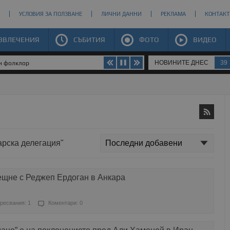
УСЛОВИЯ ЗА ПОЛЗВАНЕ
ЛИЧНИ ДАННИ
РЕКЛАМА
КОНТАКТ
ЗВЛЕЧЕНИЯ
СЪБИТИЯ
ФОТО
ВИДЕО
НОВИНИТЕ ДНЕС
39
ен фолклор
арска делегация"
ещне с Реджеп Ердоган в Анкара
ресвания: 1
Коментари: 0