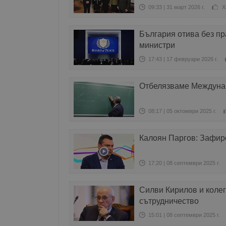
09:33 | 31 март 2026 г.
Х
България отива без п
министри
17:43 | 17 февруари 2026 г.
Отбелязваме Междунар
08:17 | 05 октомври 2025 г.
Калоян Паргов: Зафиро
17:20 | 08 септември 2025 г.
Силви Кирилов и колег
сътрудничество
15:01 | 08 септември 2025 г.