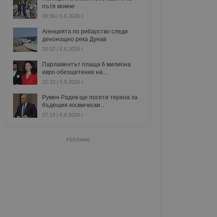
пътя момче
09:36 | 6.8.2026 г.
Агенцията по рибарство следи
денонощно река Дунав
20:52 | 5.8.2026 г.
Парламентът плаща 6 милиона
евро обезщетение на...
22:33 | 5.8.2026 г.
Румен Радев ще посети терена за
бъдещия космически...
07:19 | 6.8.2026 г.
РЕКЛАМА