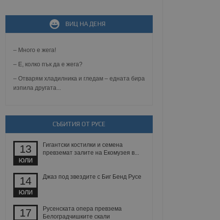
ВИЦ НА ДЕНЯ
не, зададена от уеб
 ASP.NET MVC
спре неразрешеното
т, известно като
– Много е жега!
тове. Той не съдържа
щожава при затваряне
– Е, колко пък да е жега?
– Отварям хладилника и гледам – едната бира
ение на съгласието на
изпила другата...
ст за тяхното
а данни за съгласието
ични политики и
антира, че техните
 сесии.
СЪБИТИЯ ОТ РУСЕ
аничаване между хората
а, за да се правят
Гигантски костилки и семена
13
хния уебсайт.
превземат залите на Екомузея в...
ЮЛИ
сигнализира на
 на бисквитките,
Джаз под звездите с Биг Бенд Русе
14
а съответствие и
ндарти и
ЮЛИ
Русенската опера превзема
ck и предоставя
17
требител използва
Белоградчишките скали