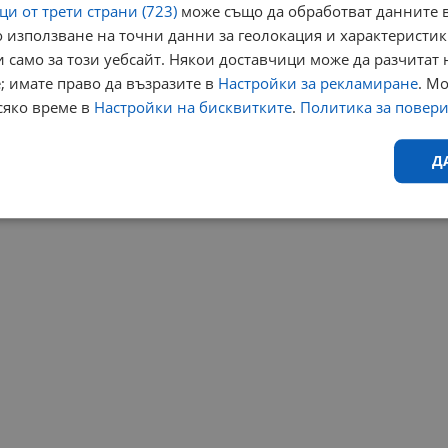
и от трети страни (723)
може също да обработват данните в
 използване на точни данни за геолокация и характеристик
 само за този уебсайт. Някои доставчици може да разчитат 
; имате право да възразите в
Настройки за рекламиране
. М
сяко време в
Настройки на бисквитките
.
Политика за повер
Д
Ефективност
Таргетиране
Функционалност
Н
еобходимо
Ефективност
Таргетиране
Функционалност
Неклас
исквитки позволяват основната функционалност на уебсайта, като потребителско
не може да се използва правилно без строго необходими бисквитки.