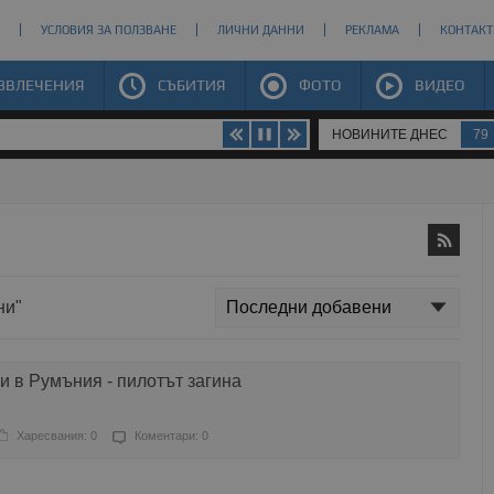
УСЛОВИЯ ЗА ПОЛЗВАНЕ
ЛИЧНИ ДАННИ
РЕКЛАМА
КОНТАКТ
ЗВЛЕЧЕНИЯ
СЪБИТИЯ
ФОТО
ВИДЕО
НОВИНИТЕ ДНЕС
79
ни"
и в Румъния - пилотът загина
Харесвания: 0
Коментари: 0