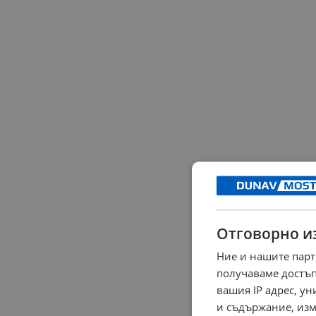
Отговорно и
Ние и нашите парт
получаваме достъп
вашия IP адрес, у
и съдържание, изм