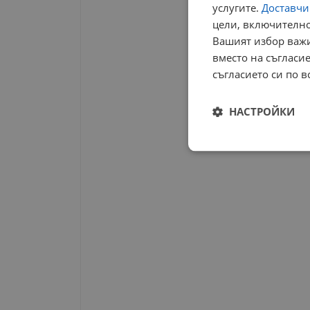
услугите.
Доставчиц
цели, включително
Вашият избор важи
вместо на съгласие
съгласието си по в
НАСТРОЙКИ
Строго
необходимо
Строго н
Строго необходимите б
на акаунта. Уебсайтът 