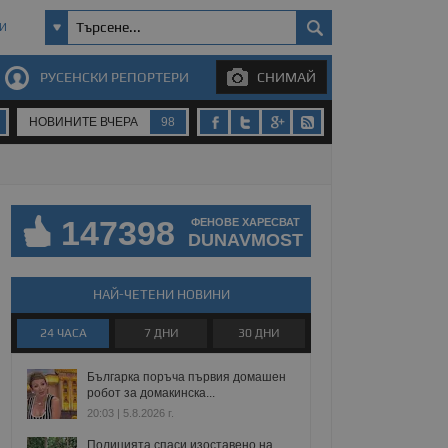
И
РУСЕНСКИ РЕПОРТЕРИ
СНИМАЙ
НОВИНИТЕ ВЧЕРА
98
147398
ФЕНОВЕ ХАРЕСВАТ
DUNAVMOST
НАЙ-ЧЕТЕНИ НОВИНИ
24 ЧАСА
7 ДНИ
30 ДНИ
Българка поръча първия домашен
робот за домакинска...
20:03 | 5.8.2026 г.
Полицията спаси изоставено на