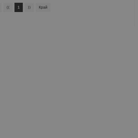
⟨⟨
1
⟩⟩
Край