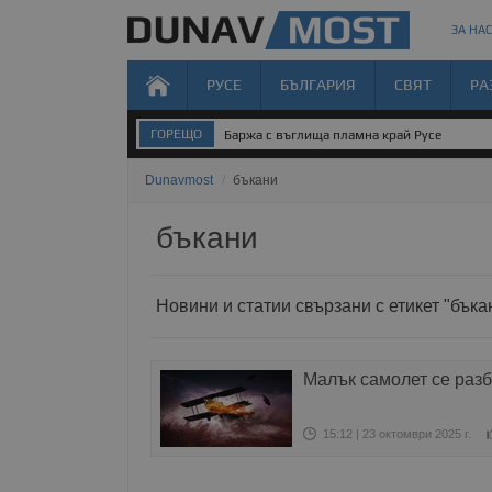
ЗА НАС
РУСЕ
БЪЛГАРИЯ
СВЯТ
РА
ГОРЕЩО
Баржа с въглища пламна край Русе
Dunavmost
/
бъкани
бъкани
Новини и статии свързани с етикет "бъка
Малък самолет се разб
15:12 | 23 октомври 2025 г.