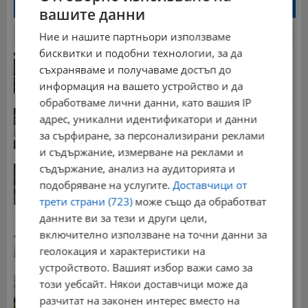
Най-четени новини
вашите данни
24 часа
7 дни
30 дни
Ние и нашите партньори използваме
бисквитки и подобни технологии, за да
Обявиха жълт код за силен дъжд в 4 области на...
съхраняваме и получаваме достъп до
18:14 | 8.8.2026 г.
информация на вашето устройство и да
обработваме лични данни, като вашия IP
Хорхе Меси е човекът, оказал най-голямо
адрес, уникални идентификатори и данни
влияние...
за сърфиране, за персонализирани реклами
17:41 | 8.8.2026 г.
и съдържание, измерване на реклами и
съдържание, анализ на аудиторията и
Румъния потопи втора баржа в Дунав
подобряване на услугите.
Доставчици от
13:05 | 8.8.2026 г.
трети страни (723)
може също да обработват
данните ви за тези и други цели,
Володя Попов: Константиновият мост е едно от...
включително използване на точни данни за
15:43 | 8.8.2026 г.
геолокация и характеристики на
устройството. Вашият избор важи само за
Земната кора край България се движи на юг с до
този уебсайт. Някои доставчици може да
2...
разчитат на законен интерес вместо на
16:35 | 8.8.2026 г.