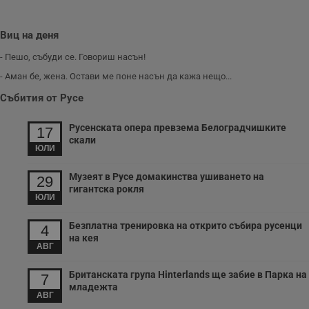
Youtube.
_sharedID_cst
.dunavmost.com
11
Тази бисквитка се
месеца 4
използва за
седмици
проследяване на
Виц на деня
потребителски
взаимодействия и
- Пешо, събуди се. Говориш насън!
ангажираност на
уебсайта за
- Аман бе, жена. Остави ме поне насън да кажа нещо...
подобряване на
обслужването и
Събития от Русе
потребителския
опит.
Русенската опера превзема Белоградчишките
Gtest
1
Тази бисквитка се
Gemius
17
седмица
използва за A/B
.hit.gemius.pl
скали
тестване на
ЮЛИ
уебсайта чрез
събиране на
данни за
Музеят в Русе домакинства ушиването на
29
поведението и
гигантска рокля
взаимодействието
ЮЛИ
на посетителите.
Той помага за
подобряване на
Безплатна тренировка на открито събира русенци
4
потребителския
на кея
опит, като
АВГ
разбира как
потребителите се
ангажират с
Британската група Hinterlands ще забие в Парка на
7
различни
младежта
елементи на
АВГ
уебсайта по