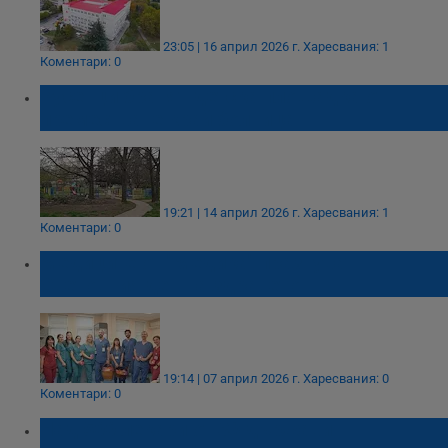
23:05 | 16 април 2026 г.
Харесвания: 1
Коментари: 0
Русенци бранят детска площадка от
преместване край болница
19:21 | 14 април 2026 г.
Харесвания: 1
Коментари: 0
Медиците от "Медика" празнуват
Световния ден на здравето
19:14 | 07 април 2026 г.
Харесвания: 0
Коментари: 0
Над 500 лекари от 38 държави