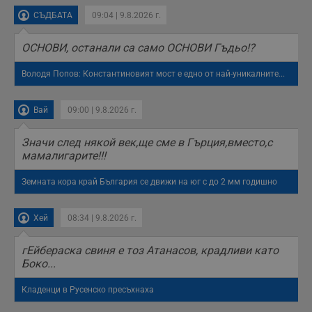
Тази информация
се използва, за да
СЪДБАТА
09:04 | 9.8.2026 г.
се оптимизира
представянето на
уебсайта и да
ОСНОВИ, останали са само ОСНОВИ Гъдьо!?
направят
рекламните
съобщения по-
Володя Попов: Константиновият мост е едно от най-уникалните...
важни за
потребителя.
Вай
09:00 | 9.8.2026 г.
Значи след някой век,ще сме в Гърция,вместо,с
мамалигарите!!!
Земната кора край България се движи на юг с до 2 мм годишно
Хей
08:34 | 9.8.2026 г.
гЕйбераска свиня е тоз Атанасов, крадливи като
Боко...
Кладенци в Русенско пресъхнаха