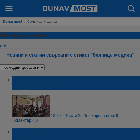
Dunavmost
/
болница медика
болница медика
RSS
Новини и статии свързани с етикет "болница медика"
Акушерки ще съветват бъдещи майки на
академия в Русе
13:00 | 28 юли 2026 г.
Харесвания: 0
Коментари: 0
Пенчо Милков дари кръв в русенска
болница