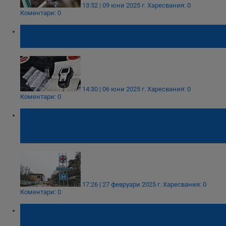
13:52 | 09 юни 2025 г.
Харесвания: 0
Коментари: 0
Задържаха пиян шофьор с 2,16 промила
алкохол в Русе
14:30 | 06 юни 2025 г.
Харесвания: 0
Коментари: 0
Община Русе дарява два
видеоларингоскопа за болниците „Канев“ и
„Медика“
17:26 | 27 февруари 2025 г.
Харесвания: 0
Коментари: 0
Академия за родители в Русе ще
продължи и през 2025 година