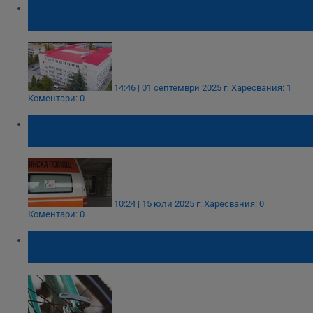
Мъж почина в русенска болница след
изгаряния при пожар
14:46 | 01 септември 2025 г.
Харесвания: 1
Коментари: 0
Автомобил блъсна жена на паркинг пред
болница "Медика"
10:24 | 15 юли 2025 г.
Харесвания: 0
Коментари: 0
Велосипедист се блъсна в бордюр на
улица "Тулча"