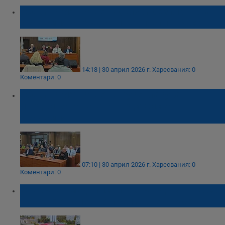
Общинският съвет удължи безплатната
академия за бъдещи родители в Русе
14:18 | 30 април 2026 г.
Харесвания: 0
Коментари: 0
Общинският съвет в Русе гласува
продължаването на родителската
академия
07:10 | 30 април 2026 г.
Харесвания: 0
Коментари: 0
Сребърен медалист по кръводаряване се
нуждае от спешно преливане в Русе