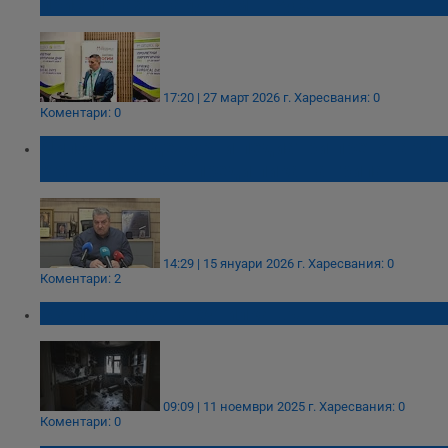
пристигнаха на форум в Русе
17:20 | 27 март 2026 г.
Харесвания: 0
Коментари: 0
Липсата на дежурни педиатри претовари
УМБАЛ „Канев“ преди пика на грипа
14:29 | 15 януари 2026 г.
Харесвания: 0
Коментари: 2
Взрив на газова бутилка във Ветово
09:09 | 11 ноември 2025 г.
Харесвания: 0
Коментари: 0