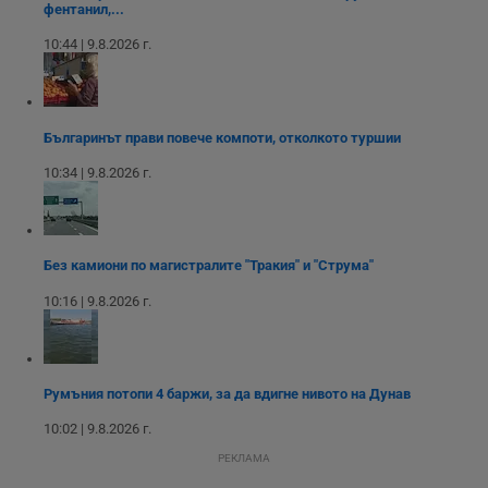
фентанил,...
н
п
к
10:44 | 9.8.2026 г.
ч
п
с
б
__cf_bm
29
Т
Българинът прави повече компоти, отколкото туршии
Cloudflare Inc.
минути
с
.twitter.com
59
р
10:34 | 9.8.2026 г.
секунди
м
б
о
у
п
о
Без камиони по магистралите "Тракия" и "Струма"
и
т
10:16 | 9.8.2026 г.
receive-cookie-deprecation
.hit.gemius.pl
1 година
Т
с
с
н
н
Румъния потопи 4 баржи, за да вдигне нивото на Дунав
п
б
п
10:02 | 9.8.2026 г.
с
о
РЕКЛАМА
с