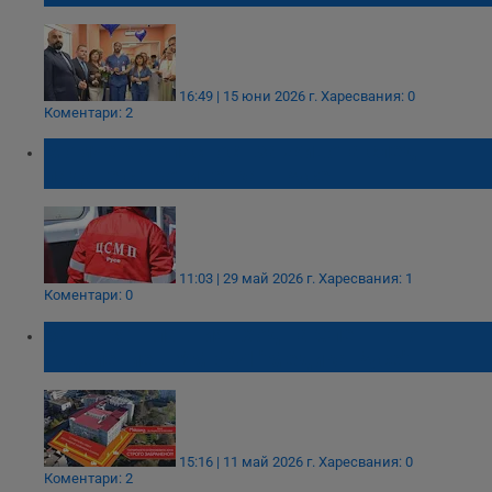
16:49 | 15 юни 2026 г.
Харесвания: 0
Коментари: 2
Момче е с опасност за живота след
падане с тротинетка в Русе
11:03 | 29 май 2026 г.
Харесвания: 1
Коментари: 0
Затварят главния вход на Спешното
отделение в УМБАЛ "Медика Русе"
15:16 | 11 май 2026 г.
Харесвания: 0
Коментари: 2