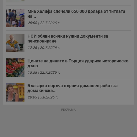
Миа Халифа спечели 650 000 долара от титлата
на...
20:08 | 22.7.2026 г.
Строго необходимо
Ефективност
Таргетиране
Функционалност
НОИ обяви всички нужни документи за
пенсиониране
Некласифицирани
12:26 | 20.7.2026 г.
Строго необходимите бисквитки позволяват основната
функционалност на уебсайта, като потребителско
Цените на дините в Гърция удариха историческо
влизане и управление на акаунта. Уебсайтът не може да
дъно
се използва правилно без строго необходими
15:58 | 22.7.2026 г.
бисквитки.
Валиден
Българка поръча първия домашен робот за
Име
Доставчик
/
Домейн
О
до
домакинска...
20:03 | 5.8.2026 г.
__RequestVerificationToken
Сесия
Т
Microsoft
п
Corporation
ф
www.dunavmost.com
РЕКЛАМА
з
п
и
п
A
т
е