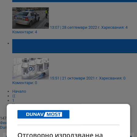
13:07 | 28 септември 2022 г.
Харесвания: 4
Коментари: 4
Наблюдава се рязък ръст на ваксинациите
в Русе
15:51 | 21 октомври 2021 г.
Харесвания: 0
Коментари: 0
Начало
⟨⟨
1
⟩⟩
Край
147404
Фенове харесват
Dunavmost
Отговорно използване на