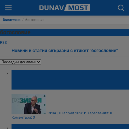
Dunavmost
/
богословие
богословие
RSS
Новини и статии свързани с етикет "богословие"
Благовест Върбаков: Празничните
клишета прикриват дълбоката социална
нищета
19:04 | 10 април 2026 г.
Харесвания: 0
Коментари: 0
Православната църква почита паметта на