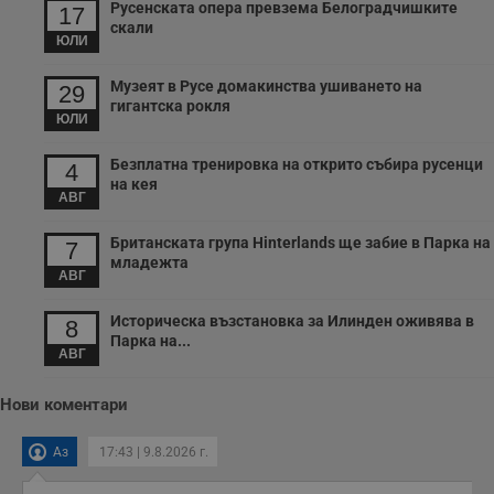
Русенската опера превзема Белоградчишките
17
скали
receive-cookie-deprecation
.hit.gemius.pl
1 година
Т
ЮЛИ
с
с
н
Музеят в Русе домакинства ушиването на
29
н
гигантска рокля
п
ЮЛИ
б
п
с
Безплатна тренировка на открито събира русенци
4
о
с
на кея
АВГ
а
р
у
Британската група Hinterlands ще забие в Парка на
з
7
з
младежта
п
АВГ
ASP.NET_SessionId
Сесия
Т
Microsoft
Историческа възстановка за Илинден оживява в
с
8
Corporation
D
Парка на...
www.dunavmost.com
п
АВГ
и
т
к
Нови коментари
п
и
у
Аз
17:43 | 9.8.2026 г.
р
к
п