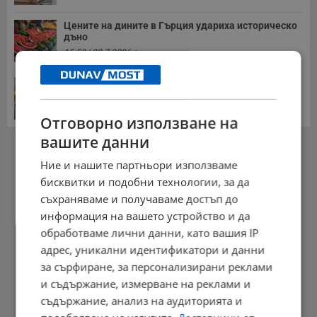
Цените на дините в Гърция удариха историческо
дъно
15:58 | 22.7.2026 г.
Българка поръча първия домашен робот за
домакинска...
20:03 | 5.8.2026 г.
Отговорно използване на
вашите данни
РЕКЛАМА
Ние и нашите партньори използваме
бисквитки и подобни технологии, за да
съхраняваме и получаваме достъп до
информация на вашето устройство и да
обработваме лични данни, като вашия IP
адрес, уникални идентификатори и данни
за сърфиране, за персонализирани реклами
и съдържание, измерване на реклами и
съдържание, анализ на аудиторията и