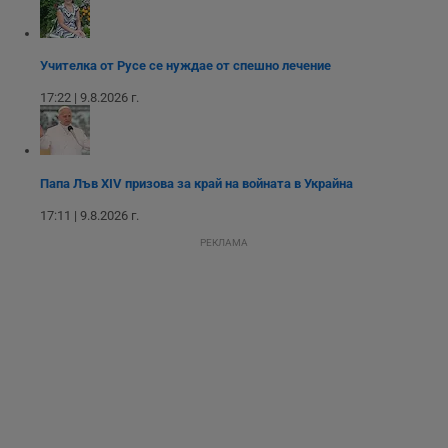
Таргетиране
Функционалност
Учителка от Русе се нуждае от спешно лечение
17:22 | 9.8.2026 г.
Некласифицирани
Папа Лъв XIV призова за край на войната в Украйна
17:11 | 9.8.2026 г.
РЕКЛАМА
Строго необходимо
Ефективност
Таргетиране
Функционалност
Некласифицирани
Строго необходимите бисквитки позволяват основната
функционалност на уебсайта, като потребителско
влизане и управление на акаунта. Уебсайтът не може да
се използва правилно без строго необходими
бисквитки.