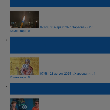
свети Йоан Лествичник
07:53 | 30 март 2026 г.
Харесвания: 0
Коментари: 0
Честваме паметта на Свети Ириней
Лионски – велик вселенски учител на
Църквата
07:58 | 23 август 2025 г.
Харесвания: 1
Коментари: 0
Религията в училище - избор или
задължение за българските ученици?