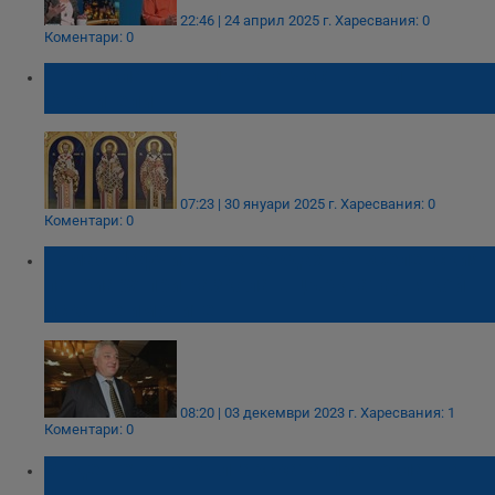
22:46 | 24 април 2025 г.
Харесвания: 0
Коментари: 0
Православната църква чества Три
Светители
07:23 | 30 януари 2025 г.
Харесвания: 0
Коментари: 0
Томас Лафчис: Превеждах на Вселенския
патриарх при разкола в църквата, някой
искаше имотите
08:20 | 03 декември 2023 г.
Харесвания: 1
Коментари: 0
Бъдещето на Българската православна
църква