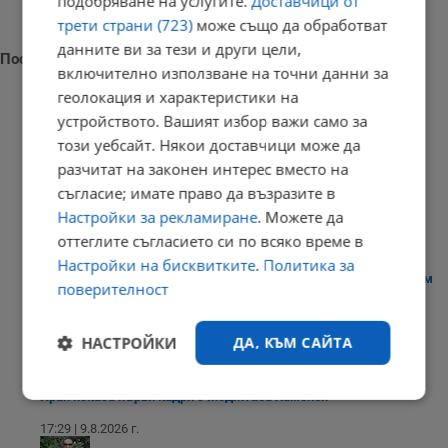
подобряване на услугите.
Доставчици от
трети страни (723)
може също да обработват
данните ви за тези и други цели,
Последни новини
включително използване на точни данни за
геолокация и характеристики на
устройството. Вашият избор важи само за
този уебсайт. Някои доставчици може да
Токът за бизнеса поскъпва до 135 евро за мегаватчас
разчитат на законен интерес вместо на
съгласие; имате право да възразите в
17:44 | 9.8.2026 г.
Настройки за рекламиране
. Можете да
оттеглите съгласието си по всяко време в
Настройки на бисквитките
.
Политика за
Нивото на Дунав в Хърватия доближава историческия минимум
поверителност
17:39 | 9.8.2026 г.
НАСТРОЙКИ
ДА, КЪМ САЙТА
Иран показа първи кадри с Моджтаба Хаменей
Строго
Ефективност
необходимо
17:29 | 9.8.2026 г.