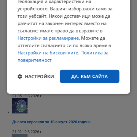
геолокация и характеристики на
устройството. Вашият избор важи само за
Довършват корабния зимовник в Русе след двадесетгодишен...
този уебсайт. Някои доставчици може да
разчитат на законен интерес вместо на
09:04 | 10.8.2026 г.
съгласие; имате право да възразите в
Настройки за рекламиране
. Можете да
оттеглите съгласието си по всяко време в
Дунав продължава да спада: Минус 111 сантиметра край Русе
Настройки на бисквитките
.
Политика за
поверителност
08:58 | 10.8.2026 г.
НАСТРОЙКИ
ДА, КЪМ САЙТА
Седмичен хороскоп за 10 - 16 август 2026
Строго
Ефективност
21:05 | 9.8.2026 г.
необходимо
Дневен хороскоп за 10 август 2026 година
Таргетиране
Функционалност
21:02 | 9.8.2026 г.