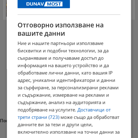
Българка поръча първия домашен робот за
домакинска...
20:03 | 5.8.2026 г.
Отговорно използване на
РЕКЛАМА
вашите данни
Ние и нашите партньори използваме
бисквитки и подобни технологии, за да
съхраняваме и получаваме достъп до
информация на вашето устройство и да
обработваме лични данни, като вашия IP
адрес, уникални идентификатори и данни
за сърфиране, за персонализирани реклами
и съдържание, измерване на реклами и
съдържание, анализ на аудиторията и
подобряване на услугите.
Доставчици от
трети страни (723)
може също да обработват
Последни новини
данните ви за тези и други цели,
включително използване на точни данни за