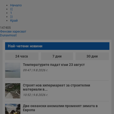
Начало
⟨⟨
1
⟩⟩
Край
147405
Фенове харесват
Dunavmost
Най-четени новини
24 часа
7 дни
30 дни
Температурите падат към 23 август
09:47 | 9.8.2026 г.
Строят нов хипермаркет за строителни
материали в...
10:52 | 9.8.2026 г.
Две океански аномалии променят зимата в
Европа