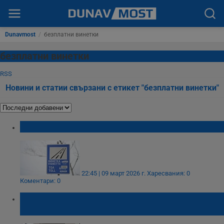
Dunavmost
/
безплатни винетки
безплатни винетки
RSS
Новини и статии свързани с етикет "безплатни винетки"
250 хиляди шофират с държавни винетки
22:45 | 09 март 2026 г.
Харесвания: 0
Коментари: 0
Трудовата миграция край Русе увеличи
броя на ТЕЛК винетките