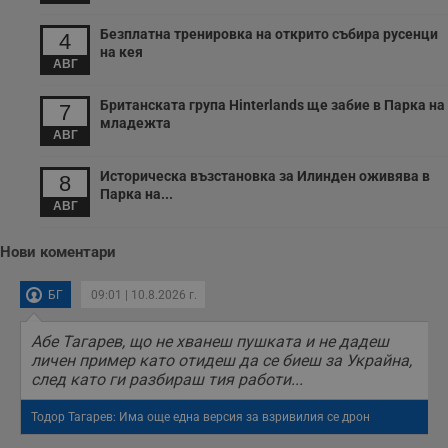
п
б
п
Безплатна тренировка на открито събира русенци
4
с
на кея
о
АВГ
с
а
р
Британската група Hinterlands ще забие в Парка на
7
у
младежта
з
АВГ
з
п
Историческа възстановка за Илинден оживява в
8
ASP.NET_SessionId
Сесия
Т
Microsoft
Парка на...
с
Corporation
АВГ
D
www.dunavmost.com
п
и
Нови коментари
т
к
п
БГ
09:01 | 10.8.2026 г.
и
у
р
Абе Тагарев, що не хванеш пушката и не дадеш
к
п
личен пример като отидеш да се биеш за Украйна,
д
след като ги разбираш тия работи...
д
п
у
Тодор Тагарев: Има още една версия за взривилия се дрон