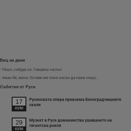
с
з
с
п
о
р
п
н
п
к
ч
п
с
б
Виц на деня
__cf_bm
29
Т
Cloudflare Inc.
минути
с
.twitter.com
- Пешо, събуди се. Говориш насън!
59
р
секунди
м
- Аман бе, жена. Остави ме поне насън да кажа нещо...
б
о
Събития от Русе
у
п
о
и
Русенската опера превзема Белоградчишките
17
т
скали
ЮЛИ
receive-cookie-deprecation
.hit.gemius.pl
1 година
Т
с
с
Музеят в Русе домакинства ушиването на
29
н
гигантска рокля
н
ЮЛИ