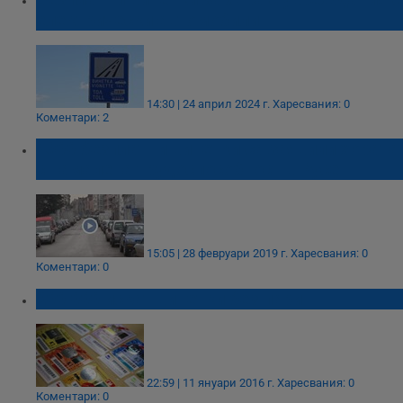
електрически автомобили
14:30 | 24 април 2024 г.
Харесвания: 0
Коментари: 2
4800 безплатни винетки са заявили хората
с намалена трудоспособност в Русе
15:05 | 28 февруари 2019 г.
Харесвания: 0
Коментари: 0
200 000 искат винетки без пари
22:59 | 11 януари 2016 г.
Харесвания: 0
Коментари: 0