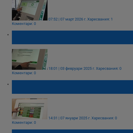
07:52 | 07 март 2026 г.
Харесвания: 1
Коментари: 0
АПИ: Изтича срокът на хиляди винетки за
хора с увреждания
18:01 | 03 февруари 2025 г.
Харесвания: 0
Коментари: 0
АПИ: 8000 души получиха безплатни е-
винетки
14:31 | 07 януари 2025 г.
Харесвания: 0
Коментари: 0
Безплатни винетки за хора с увреждания с