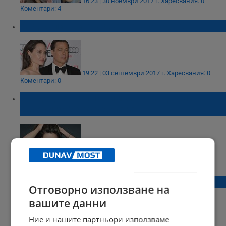
16:23 | 30 ноември 2017 г.
Харесвания: 0
Коментари: 4
Анджелина и Брад отново заедно?
19:22 | 03 септември 2017 г.
Харесвания: 0
Коментари: 0
Продадоха голи снимки на Анджелина
Джоли за 27 000 долара
19:01 | 20 юни 2017 г.
Харесвания: 2
Коментари: 0
Брад Пит е неузнаваем!
Отговорно използване на
вашите данни
Ние и нашите партньори използваме