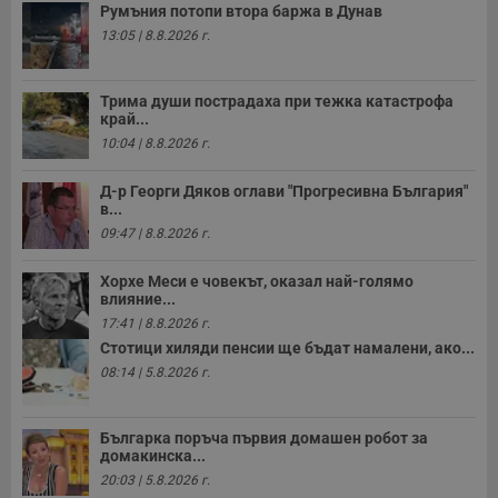
у
Румъния потопи втора баржа в Дунав
и
ф
13:05 | 8.8.2026 г.
н
м
Т
и
Трима души пострадаха при тежка катастрофа
п
край...
у
з
10:04 | 8.8.2026 г.
б
VISITOR_PRIVACY_METADATA
5 месеца
Т
YouTube
Д-р Георги Дяков оглави "Прогресивна България"
4
с
.youtube.com
в...
седмици
с
09:47 | 8.8.2026 г.
с
п
и
Хорхе Меси е човекът, оказал най-голямо
п
т
влияние...
в
17:41 | 8.8.2026 г.
с
з
Стотици хиляди пенсии ще бъдат намалени, ако...
с
08:14 | 5.8.2026 г.
п
о
р
п
Българка поръча първия домашен робот за
н
п
домакинска...
к
20:03 | 5.8.2026 г.
ч