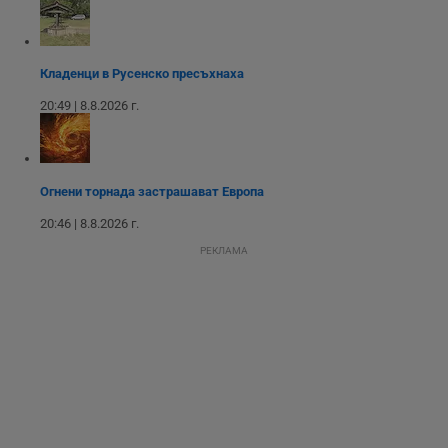
взаимодействия и
ангажираност на
уебсайта за
подобряване на
обслужването и
Кладенци в Русенско пресъхнаха
потребителския
опит.
20:49 | 8.8.2026 г.
Gtest
1
Тази бисквитка се
Gemius
седмица
използва за A/B
.hit.gemius.pl
тестване на
уебсайта чрез
събиране на
данни за
Огнени торнада застрашават Европа
поведението и
взаимодействието
20:46 | 8.8.2026 г.
на посетителите.
Той помага за
РЕКЛАМА
подобряване на
потребителския
опит, като
разбира как
потребителите се
ангажират с
различни
елементи на
уебсайта по
време на етапите
на тестване.
Gdyn
1 година
Тази бисквитка се
Gemius
използва за
.hit.gemius.pl