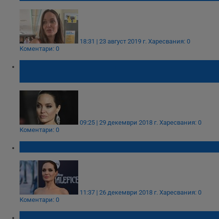
18:31 | 23 август 2019 г.
Харесвания: 0
Коментари: 0
Анджелина Джоли може да влезе в
политиката
09:25 | 29 декември 2018 г.
Харесвания: 0
Коментари: 0
Анджелина Джоли с нов мъж до себе си?
11:37 | 26 декември 2018 г.
Харесвания: 0
Коментари: 0
Брад Пит празнува рожден ден