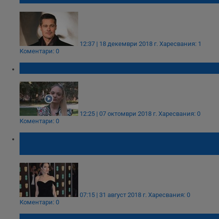
12:37 | 18 декември 2018 г.
Харесвания: 1
Коментари: 0
Българската Анджелина Джоли
12:25 | 07 октомври 2018 г.
Харесвания: 0
Коментари: 0
Анджелина Джоли тежи едва 35
килограма
07:15 | 31 август 2018 г.
Харесвания: 0
Коментари: 0