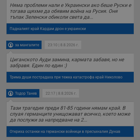
Няма проблеми нали е Украински ако беше Руски е
тогава щяхме да обявим война на Русия. Оня
тъпак Зеленски обиколи света да...
Падналият край Кардам дрон е украински
за мангалите
23:10 | 8.8.2026 г.
Циганското Ауди замина, кармата забавя, но не
забравя. Един по един :)
Трима души пострадаха при тежка катастрофа край Николово
Тодор Танев
22:17 | 8.8.2026 г.
Тази трагедия преди 81-85 години нямам край. В
слуая германците унищожават всичко, което може
да послужи за напредване на 2...
Откриха останки на германски войници в пресъхналия Дунав