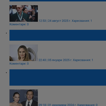
12:53 | 24 август 2025 г.
Харесвания: 1
Коментари: 0
Анджелина Джоли: Никога не съм искала
да бъда актриса
22:43 | 05 януари 2025 г.
Харесвания: 1
Коментари: 0
Край на осемгодишната съдебна сага:
Анджелина Джоли и Брад Пит
финализираха развода си
09:18 | 31 декември 2024 г.
Харесвания: 0