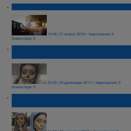
Анджелина Джоли кара самолет
14:08 | 21 април 2018 г.
Харесвания: 0
Коментари: 0
Фенката на Анджелина Джоли нямала
пластични операции
22:55 | 05 декември 2017 г.
Харесвания: 0
Коментари: 0
Млада жена се подложи на 50 операции,
за да прилича на Анджелина Джоли