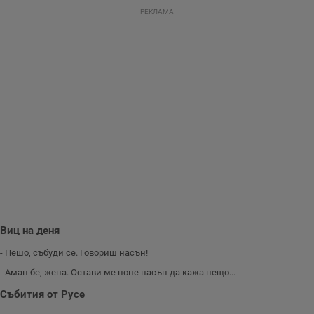
направят
РЕКЛАМА
рекламните
съобщения по-
важни за
потребителя.
Виц на деня
- Пешо, събуди се. Говориш насън!
- Аман бе, жена. Остави ме поне насън да кажа нещо...
Събития от Русе