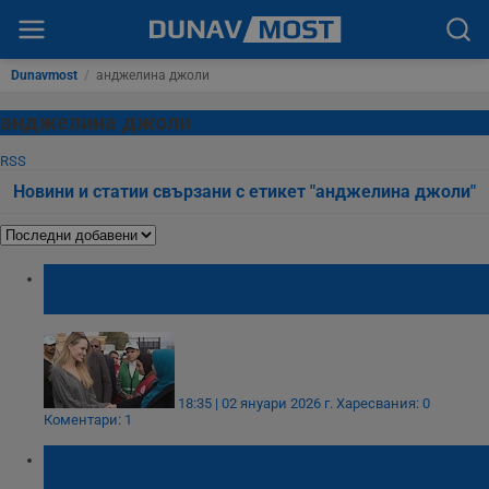
Dunavmost
/
анджелина джоли
анджелина джоли
RSS
Новини и статии свързани с етикет "анджелина джоли"
Анджелина Джоли посети египетската
граница с Газа
18:35 | 02 януари 2026 г.
Харесвания: 0
Коментари: 1
Брад Пит купи имение от китариста на The
Killers