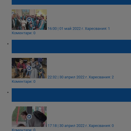
от войната в Украйна
16:00 | 01 май 2022 г.
Харесвания: 1
Коментари: 0
Воят на сирени в Лвов принуди Анджелина
Джоли да бяга към убежище в Украйна
22:32 | 30 април 2022 г.
Харесвания: 2
Коментари: 0
Заснеха случайно Анжделина Джоли в
кафене в Украйна
17:18 | 30 април 2022 г.
Харесвания: 0
Коментари: 0