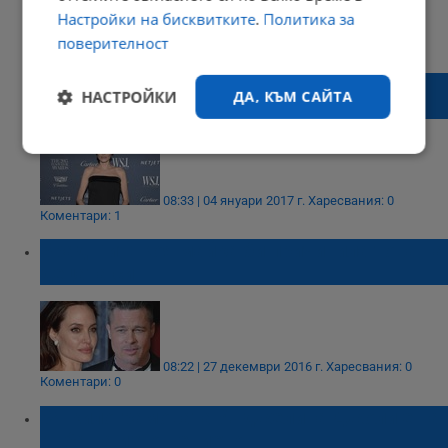
Настройки на бисквитките
.
Политика за
15:26 | 04 февруари 2017 г.
Харесвания: 0
поверителност
Коментари: 0
Появиха се снимки на 34-килограмовата
НАСТРОЙКИ
ДА, КЪМ САЙТА
Анджелина Джоли
Строго
Ефективност
необходимо
08:33 | 04 януари 2017 г.
Харесвания: 0
Коментари: 1
Брад Пит: Коя майка би причинила това на
Таргетиране
Функционалност
децата си
Некласифицирани
08:22 | 27 декември 2016 г.
Харесвания: 0
Коментари: 0
34-килограмовата Анджелина Джоли е на
ръба на изтощението