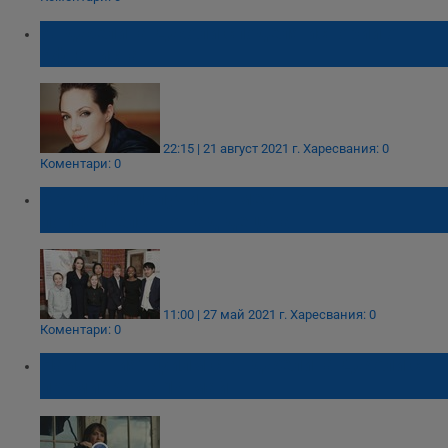
Анджелина Джоли споделя истории от
Афганистан
22:15 | 21 август 2021 г.
Харесвания: 0
Коментари: 0
Брад Пит получи съвместно
попечителство над децата
11:00 | 27 май 2021 г.
Харесвания: 0
Коментари: 0
Най-новият филм с Анджелина Джоли с
премиера на 14 май