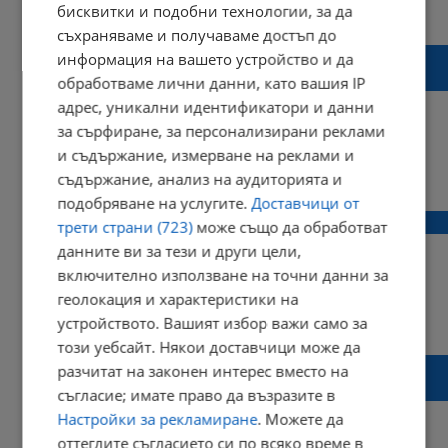
12:04 | 31 март 2017 г.
Харесвания: 0
бисквитки и подобни технологии, за да
Коментари: 0
съхраняваме и получаваме достъп до
Анджелина Джоли е на път да загуби едно
информация на вашето устройство и да
от децата си
обработваме лични данни, като вашия IP
адрес, уникални идентификатори и данни
за сърфиране, за персонализирани реклами
и съдържание, измерване на реклами и
16:38 | 19 март 2017 г.
Харесвания: 0
съдържание, анализ на аудиторията и
Коментари: 0
подобряване на услугите.
Доставчици от
Анджелина Джоли яде тарантула
трети страни (723)
може също да обработват
данните ви за тези и други цели,
включително използване на точни данни за
геолокация и характеристики на
11:19 | 21 февруари 2017 г.
Харесвания: 0
устройството. Вашият избор важи само за
Коментари: 0
този уебсайт. Някои доставчици може да
Анджелина Джоли се събра със стара
разчитат на законен интерес вместо на
любов?
съгласие; имате право да възразите в
Настройки за рекламиране
. Можете да
оттеглите съгласието си по всяко време в