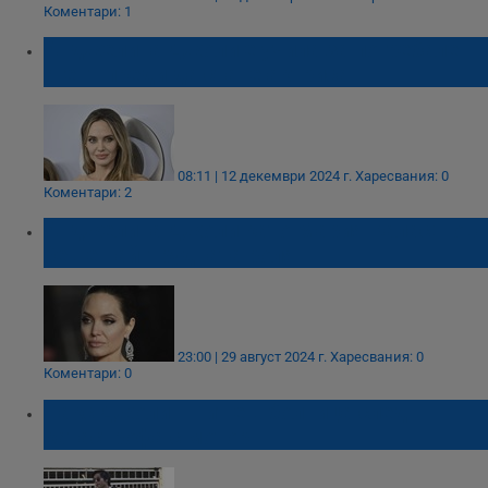
Коментари: 1
Анджелина Джоли е учила за погребален
агент преди да стане актриса
08:11 | 12 декември 2024 г.
Харесвания: 0
Коментари: 2
Анджелина Джоли като Мария Калас: Това
беше най-трудната роля
23:00 | 29 август 2024 г.
Харесвания: 0
Коментари: 0
Пакс Джоли - Пит е в болница след
катастрофа с мотор