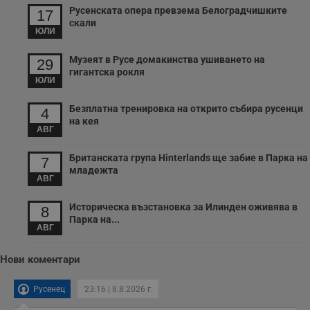
Русенската опера превзема Белоградчишките
17
скали
ЮЛИ
Музеят в Русе домакинства ушиването на
29
гигантска рокля
ЮЛИ
Безплатна тренировка на открито събира русенци
4
на кея
АВГ
Британската група Hinterlands ще забие в Парка на
7
младежта
АВГ
Историческа възстановка за Илинден оживява в
8
Парка на...
АВГ
Нови коментари
Русенец
23:16 | 8.8.2026 г.