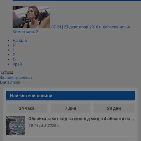
Строго необходимо
Ефективност
Таргетиране
Функционалност
Некласифицирани
07:23 | 27 декември 2016 г.
Харесвания: 4
Коментари: 2
Строго необходимите бисквитки позволяват основната
Начало
функционалност на уебсайта, като потребителско
⟨⟨
влизане и управление на акаунта. Уебсайтът не може да
1
се използва правилно без строго необходими
2
бисквитки.
⟩⟩
Край
Валиден
Име
Доставчик
/
Домейн
О
до
147404
Фенове харесват
__RequestVerificationToken
Сесия
Т
Microsoft
Dunavmost
п
Corporation
ф
www.dunavmost.com
з
Най-четени новини
п
и
п
24 часа
7 дни
30 дни
A
т
Обявиха жълт код за силен дъжд в 4 области на...
е
д
18:14 | 8.8.2026 г.
н
п
с