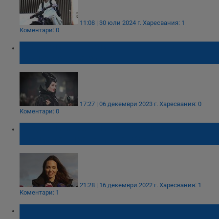
11:08 | 30 юли 2024 г.
Харесвания: 1
Коментари: 0
Анджелина Джоли отново ще бъде
Господарка на злото
17:27 | 06 декември 2023 г.
Харесвания: 0
Коментари: 0
Анджелина Джоли се оттегля като
специален пратеник на ООН
21:28 | 16 декември 2022 г.
Харесвания: 1
Коментари: 1
Анджелина Джоли се срещна с бежанци