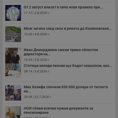
п
с
От 2 август влизат в сила нови правила при...
б
11:12 | 2.8.2026 г.
__cf_bm
29
Т
Cloudflare Inc.
минути
с
.twitter.com
59
р
секунди
м
Мъж загина след скок в реката до Къпиновския...
б
о
15:20 | 4.8.2026 г.
у
п
о
и
Иван Демерджиев смени трима областни
т
директори на...
13:55 | 5.8.2026 г.
receive-cookie-deprecation
.hit.gemius.pl
1 година
Т
с
Стотици хиляди пенсии ще бъдат намалени, ако...
с
н
08:14 | 5.8.2026 г.
н
п
б
п
Миа Халифа спечели 650 000 долара от титлата
с
на...
о
с
20:08 | 22.7.2026 г.
а
р
у
НОИ обяви всички нужни документи за
з
пенсиониране
з