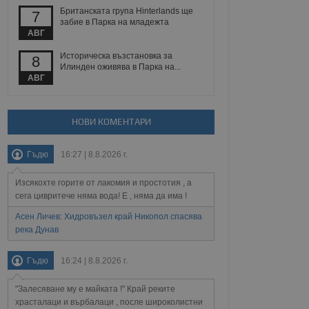
 уебсайт.
Британската група Hinterlands ще
7
забие в Парка на младежта
АВГ
Описание
Историческа възстановка за
8
Илинден оживява в Парка на...
АВГ
ребителски
елското поведение и
раници на сайта. Тя
яване на сайта. Тя
не на прегледи на
формация, която е
взаимодействат с
нкционалност в целия
прекарано на
НОВИ КОМЕНТАРИ
редпочитанията на
 сайтове; тя може
остта на социалните
тора на сайта.
използва новата или
Гъдю
16:27 | 8.8.2026 г.
елски взаимодействия
нето и потребителския
Изсякохте горите от лакомия и простотия , а
сега цивритече няма вода! Е , няма да има !
рез събиране на данни
 помага за
Асен Личев: Хидровъзел край Никопол спасява
отребителите се
река Дунав
тапите на тестване.
тистически данни,
Гъдю
16:24 | 8.8.2026 г.
 броя на посещенията,
 са били заредени.
елския опит.
"Залесяване му е майката !" Край реките
я за потребителското
храсталаци и върбалаци , после широколистни