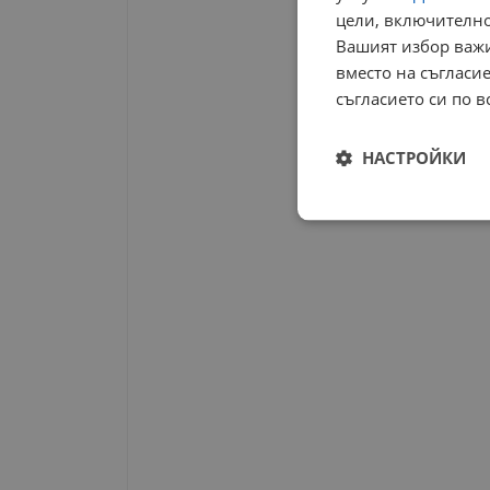
цели, включително
Вашият избор важи
вместо на съгласие
съгласието си по в
НАСТРОЙКИ
Строго
необходимо
Строго н
Строго необходимите б
на акаунта. Уебсайтът 