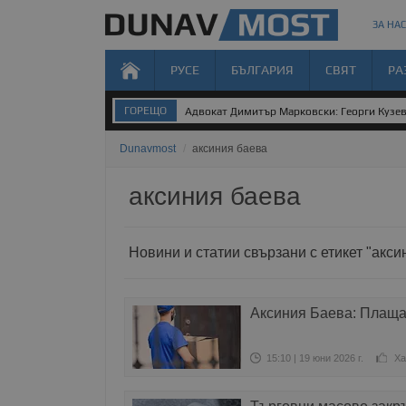
ЗА НАС
РУСЕ
БЪЛГАРИЯ
СВЯТ
РА
ГОРЕЩО
Адвокат Димитър Марковски: Георги Кузев 
Dunavmost
/
аксиния баева
аксиния баева
Новини и статии свързани с етикет "акси
Аксиния Баева: Плащам
15:10 | 19 юни 2026 г.
Ха