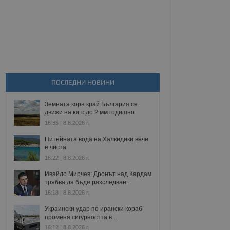
ПОСЛЕДНИ НОВИНИ
Земната кора край България се
движи на юг с до 2 мм годишно
16:35 | 8.8.2026 г.
Питейната вода на Халкидики вече
е чиста
16:22 | 8.8.2026 г.
Ивайло Мирчев: Дронът над Кардам
трябва да бъде разследван...
16:18 | 8.8.2026 г.
Украински удар по ирански кораб
променя сигурността в...
16:12 | 8.8.2026 г.