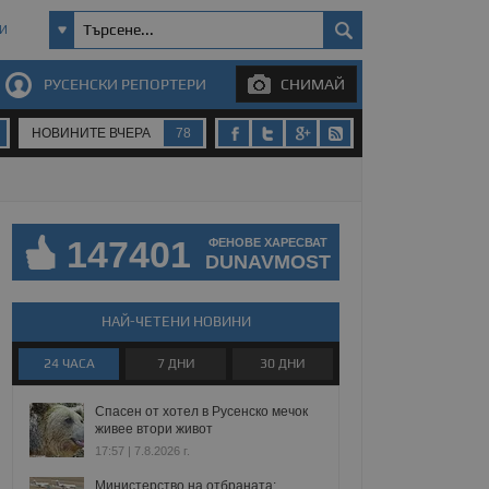
И
РУСЕНСКИ РЕПОРТЕРИ
СНИМАЙ
НОВИНИТЕ ВЧЕРА
78
147401
ФЕНОВЕ ХАРЕСВАТ
DUNAVMOST
НАЙ-ЧЕТЕНИ НОВИНИ
24 ЧАСА
7 ДНИ
30 ДНИ
Спасен от хотел в Русенско мечок
живее втори живот
17:57 | 7.8.2026 г.
Министерство на отбраната: