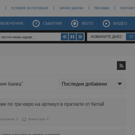
УСЛОВИЯ ЗА ПОЛЗВАНЕ
ЛИЧНИ ДАННИ
РЕКЛАМА
КОНТАКТ
ЗВЛЕЧЕНИЯ
СЪБИТИЯ
ФОТО
ВИДЕО
НОВИНИТЕ ДНЕС
37
почти няма здрав...
ния баева"
е по три евро на артикул в пратките от Китай
ресвания: 0
Коментари: 4