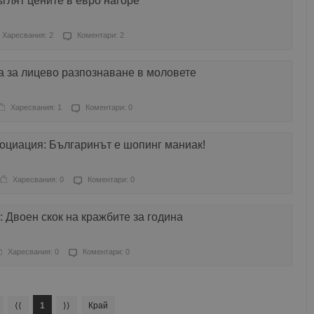
глят цените в евро нагоре
Харесвания: 2
Коментари: 2
а за лицево разпознаване в моловете
Харесвания: 1
Коментари: 0
оциация: Българинът е шопинг маниак!
Харесвания: 0
Коментари: 0
 Двоен скок на кражбите за година
Харесвания: 0
Коментари: 0
⟨⟨
1
⟩⟩
Край