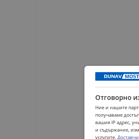
Отговорно и
Ние и нашите парт
получаваме достъп
вашия IP адрес, у
и съдържание, изм
услугите.
Доставчиц