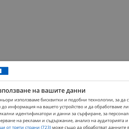
зползване на вашите данни
ньори използваме бисквитки и подобни технологии, за да 
 до информация на вашето устройство и да обработваме ли
никални идентификатори и данни за сърфиране, за персона
ерване на реклами и съдържание, анализ на аудиторията и
и от трети страни (723)
може също да обработват данните в