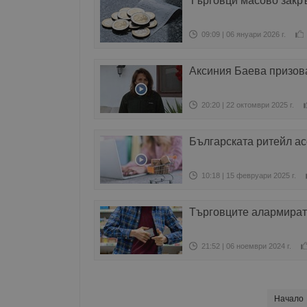
Търговци масово закръ
09:09 | 06 януари 2026 г.
Аксиния Баева призов
20:20 | 22 октомври 2025 г.
Българската ритейл ас
10:18 | 15 февруари 2025 г.
Търговците алармират:
21:52 | 06 ноември 2024 г.
Начало