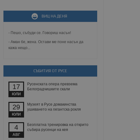
не, зададена от уеб
ВИЦ НА ДЕНЯ
 ASP.NET MVC
спре неразрешеното
т, известно като
тове. Той не съдържа
- Пешо, събуди се. Говориш насън!
щожава при затваряне
- Аман бе, жена. Остави ме поне насън да
кажа нещо...
ение на съгласието на
ст за тяхното
а данни за съгласието
ични политики и
антира, че техните
 сесии.
СЪБИТИЯ ОТ РУСЕ
аничаване между хората
а, за да се правят
Русенската опера превзема
17
хния уебсайт.
Белоградчишките скали
ЮЛИ
сигнализира на
Музеят в Русе домакинства
29
 на бисквитките,
ушиването на гигантска рокля
а съответствие и
ЮЛИ
ндарти и
Безплатна тренировка на открито
4
ck и предоставя
събира русенци на кея
требител използва
АВГ
йният потребител може