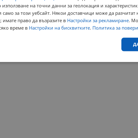
 използване на точни данни за геолокация и характеристик
 само за този уебсайт. Някои доставчици може да разчитат 
; имате право да възразите в
Настройки за рекламиране
. М
сяко време в
Настройки на бисквитките
.
Политика за повер
Д
Ефективност
Таргетиране
Функционалност
Н
еобходимо
Ефективност
Таргетиране
Функционалност
Неклас
исквитки позволяват основната функционалност на уебсайта, като потребителско
не може да се използва правилно без строго необходими бисквитки.
Валиден