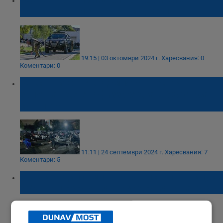
турнир за Калоян, Иван и Цвети
19:15 | 03 октомври 2024 г.
Харесвания: 0
Коментари: 0
Курсантите в Академията на МВР
започват деня с физзарядка в 6:00 часа
сутринта
11:11 | 24 септември 2024 г.
Харесвания: 7
Коментари: 5
Връчиха дипломите на магистри от випуск
2024 на церемония в Академията на МВР