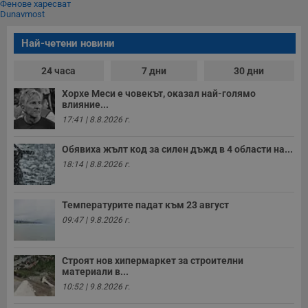
и
Фенове харесват
п
Dunavmost
A
т
е
Най-четени новини
д
н
24 часа
7 дни
30 дни
п
с
у
Хорхе Меси е човекът, оказал най-голямо
и
влияние...
ф
н
17:41 | 8.8.2026 г.
м
Т
и
Обявиха жълт код за силен дъжд в 4 области на...
п
18:14 | 8.8.2026 г.
у
з
б
Температурите падат към 23 август
VISITOR_PRIVACY_METADATA
5 месеца
Т
YouTube
4
с
.youtube.com
09:47 | 9.8.2026 г.
седмици
с
с
п
и
Строят нов хипермаркет за строителни
п
материали в...
т
в
10:52 | 9.8.2026 г.
с
з