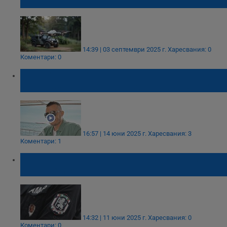
заплахи от дронове
14:39 | 03 септември 2025 г.
Харесвания: 0
Коментари: 0
Неделчо Стойчев: Видеото със
задържането на Явор Георгиев е непълно
16:57 | 14 юни 2025 г.
Харесвания: 3
Коментари: 1
Седем кандидати се борят за едно място
в Академията на МВР
14:32 | 11 юни 2025 г.
Харесвания: 0
Коментари: 0