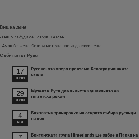
Виц на деня
- Пешо, събуди се. Говориш насън!
- Аман бе, жена. Остави ме поне насън да кажа нещо...
Събития от Русе
Русенската опера превзема Белоградчишките
17
скали
ЮЛИ
Музеят в Русе домакинства ушиването на
29
гигантска рокля
ЮЛИ
Безплатна тренировка на открито събира русенци
4
на кея
АВГ
Британската група Hinterlands ще забие в Парка на
7