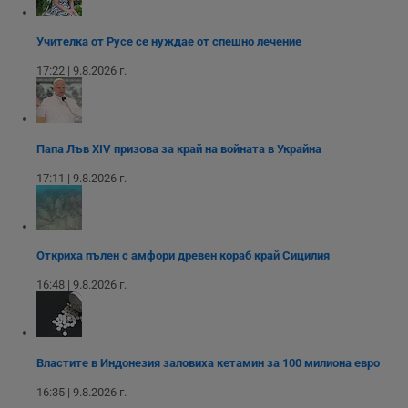
уебсайта
на социалните
вътрешни
използва новата
медии в сайта.
анализи от
или старата
оператора на
версия на
Учителка от Русе се нуждае от спешно лечение
сайта.
интерфейса на
Youtube.
17:22 | 9.8.2026 г.
_sharedID_cst
.dunavmost.com
11
Тази бисквитка се
месеца 4
използва за
седмици
проследяване на
потребителски
взаимодействия и
ангажираност на
Папа Лъв XIV призова за край на войната в Украйна
уебсайта за
подобряване на
обслужването и
17:11 | 9.8.2026 г.
потребителския
опит.
Gtest
1
Тази бисквитка се
Gemius
седмица
използва за A/B
.hit.gemius.pl
тестване на
Откриха пълен с амфори древен кораб край Сицилия
уебсайта чрез
събиране на
16:48 | 9.8.2026 г.
данни за
поведението и
взаимодействието
на посетителите.
Той помага за
подобряване на
Властите в Индонезия заловиха кетамин за 100 милиона евро
потребителския
опит, като
16:35 | 9.8.2026 г.
разбира как
потребителите се