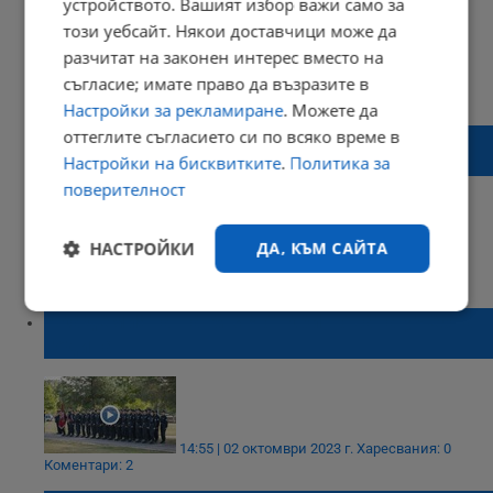
устройството. Вашият избор важи само за
този уебсайт. Някои доставчици може да
разчитат на законен интерес вместо на
съгласие; имате право да възразите в
14:43 | 13 октомври 2023 г.
Харесвания: 0
Коментари: 0
Настройки за рекламиране
. Можете да
Иван Савов: Интернетът на похитителя
оттеглите съгласието си по всяко време в
трябваше да бъде спрян много по-рано
Настройки на бисквитките
.
Политика за
поверителност
НАСТРОЙКИ
ДА, КЪМ САЙТА
08:18 | 04 октомври 2023 г.
Харесвания: 0
Коментари: 0
Строго
Ефективност
Академията на МВР откри новата учебна
необходимо
година
Таргетиране
Функционалност
14:55 | 02 октомври 2023 г.
Харесвания: 0
Коментари: 2