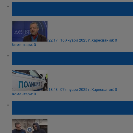
Милен Иванов: МВР се нуждае от спешни
реформи
22:17 | 16 януари 2025 г.
Харесвания: 0
Коментари: 0
Столични полицаи спасиха мъж след
среднощната издирвателна акция
18:43 | 07 януари 2025 г.
Харесвания: 0
Коментари: 0
Скандал в МВР: Как рецидивист зад
волана се обучава за катаджия?