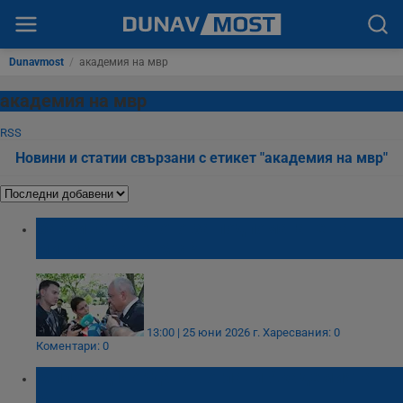
Dunavmost
/
академия на мвр
академия на мвр
RSS
Новини и статии свързани с етикет "академия на мвр"
Закриват звеното за подпомагане на
министъра на МВР
13:00 | 25 юни 2026 г.
Харесвания: 0
Коментари: 0
Милорад Йорданов оглави Академията на
МВР