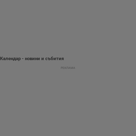
информация за
потребителското
поведение и
предпочитания.
Тази информация
се използва, за да
се оптимизира
представянето на
уебсайта и да
направят
рекламните
съобщения по-
важни за
Календар - новини и събития
потребителя.
РЕКЛАМА