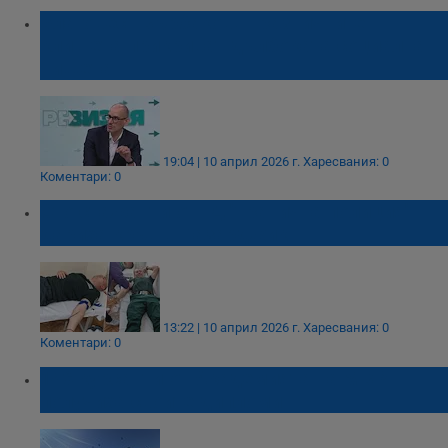
Благовест Върбаков: Празничните
клишета прикриват дълбоката социална
нищета
19:04 | 10 април 2026 г.
Харесвания: 0
Коментари: 0
Сто стажанти от ГД "Гранична полиция"
дариха кръв в Пазарджик
13:22 | 10 април 2026 г.
Харесвания: 0
Коментари: 0
146 курсанти от Академията на МВР
получиха своите дипломи