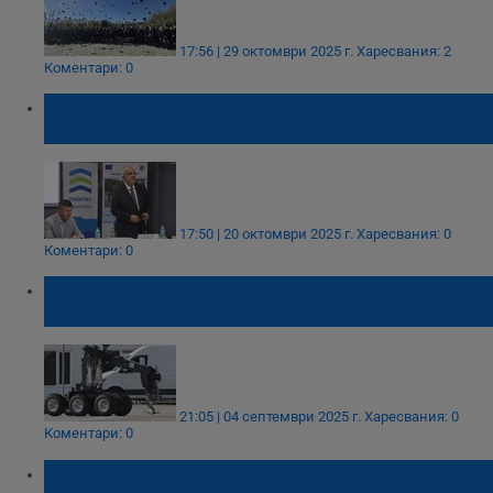
17:56 | 29 октомври 2025 г.
Харесвания: 2
Коментари: 0
Маноил Манев откри обучение на
FRONTEX в Академията на МВР
17:50 | 20 октомври 2025 г.
Харесвания: 0
Коментари: 0
Специален робот обезвреди дрон с
експлозив по време на учение на МВР
21:05 | 04 септември 2025 г.
Харесвания: 0
Коментари: 0
МВР ще демонстрира технологии срещу