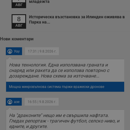
младежта
АВГ
Историческа възстановка за Илинден оживява в
8
Парка на...
АВГ
Нови коментари
Уау
17:31 | 9.8.2026 г.
Нова технология. Една използвана граната и
снаряд или ракета да се използва повторно с
дозареждане. Нова схема за източване...
Мощна микровълнова система пържи вражески дронове
азе
16:55 | 9.8.2026 г.
На "драконите" нещо им е свършила нафтата.
Гледах репортаж - трагичен футбол, селско ниво, и
едните, и другите.