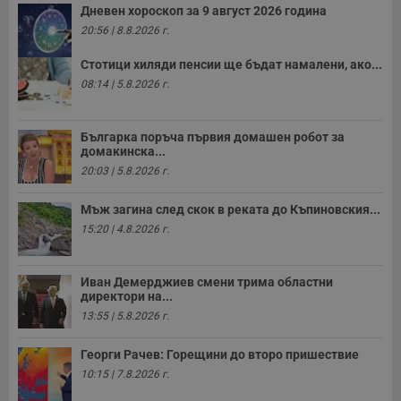
с
Дневен хороскоп за 9 август 2026 година
п
о
20:56 | 8.8.2026 г.
р
п
Стотици хиляди пенсии ще бъдат намалени, ако...
н
п
08:14 | 5.8.2026 г.
к
ч
п
с
Българка поръча първия домашен робот за
б
домакинска...
__cf_bm
29
Т
Cloudflare Inc.
20:03 | 5.8.2026 г.
минути
с
.twitter.com
59
р
секунди
м
Мъж загина след скок в реката до Къпиновския...
б
15:20 | 4.8.2026 г.
о
у
п
о
Иван Демерджиев смени трима областни
и
т
директори на...
13:55 | 5.8.2026 г.
receive-cookie-deprecation
.hit.gemius.pl
1 година
Т
с
с
Георги Рачев: Горещини до второ пришествие
н
н
10:15 | 7.8.2026 г.
п
б