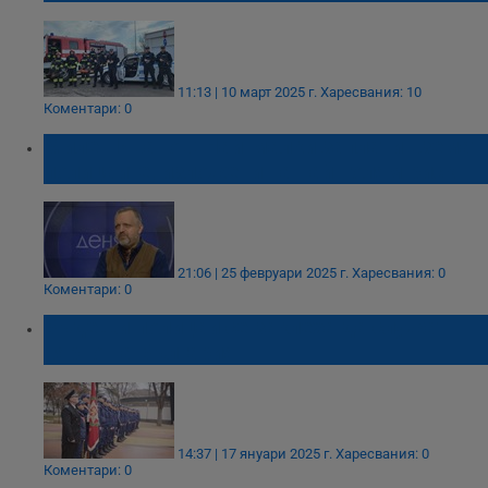
11:13 | 10 март 2025 г.
Харесвания: 10
Коментари: 0
Милен Иванов: Най-малки заплати вземат
полицаите, изложени на най-голям риск
21:06 | 25 февруари 2025 г.
Харесвания: 0
Коментари: 0
Бъдещи полицаи се заклеха да служат
вярно на България
14:37 | 17 януари 2025 г.
Харесвания: 0
Коментари: 0