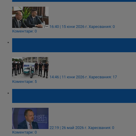
16:40 | 15 юни 2026 г.
Харесвания: 0
Коментари: 0
Курсанти от МВР реставрираха
мотоциклет „ИЖ Планета 3“
14:46 | 11 юни 2026 г.
Харесвания: 17
Коментари: 5
Милен Иванов: Всеки нов лидер прави
свое МВР
22:19 | 26 май 2026 г.
Харесвания: 0
Коментари: 0