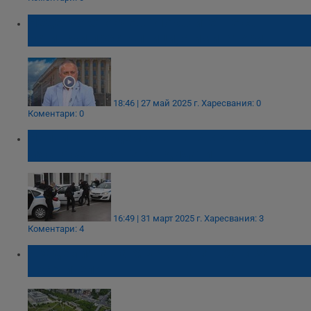
Неделчо Стойчев: "Локалите" не са
истински престъпници, а имитатори
18:46 | 27 май 2025 г.
Харесвания: 0
Коментари: 0
Наплив в Академията на МВР: За едно
място се борят 7 кандидати
16:49 | 31 март 2025 г.
Харесвания: 3
Коментари: 4
Академията на МВР отваря врати за
посетители