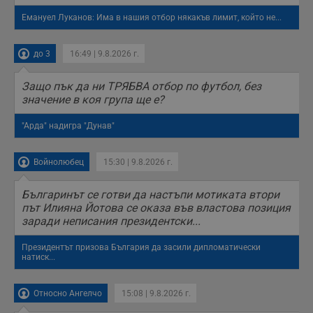
Емануел Луканов: Има в нашия отбор някакъв лимит, който не...
до 3
16:49 | 9.8.2026 г.
Защо пък да ни ТРЯБВА отбор по футбол, без
значение в коя група ще е?
"Арда" надигра "Дунав"
Войнолюбец
15:30 | 9.8.2026 г.
Българинът се готви да настъпи мотиката втори
път Илияна Йотова се оказа във властова позиция
заради неписания президентски...
Президентът призова България да засили дипломатически
натиск...
Относно Ангелчо
15:08 | 9.8.2026 г.