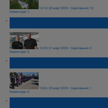
14:14 | 30 март 2025 г.
Харесвания: 10
Коментари: 1
Русенец върви по стъпките на Петър
Стойчев
19:29 | 21 март 2025 г.
Харесвания: 0
Коментари: 0
Над 150 стажанти от Академията на МВР
положиха клетва
15:06 | 20 март 2025 г.
Харесвания: 1
Коментари: 0
Започна кандидатстудентската кампания
в Академията на МВР