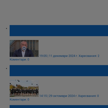
Неделчо Стойчев: Насилниците са
дълбоко комплексирани личности
19:05 | 11 декември 2024 г.
Харесвания: 2
Коментари: 0
156 курсанти положиха клетва в
Академията на МВР
14:15 | 29 октомври 2024 г.
Харесвания: 0
Коментари: 0
ГДБОП организира благотворителен