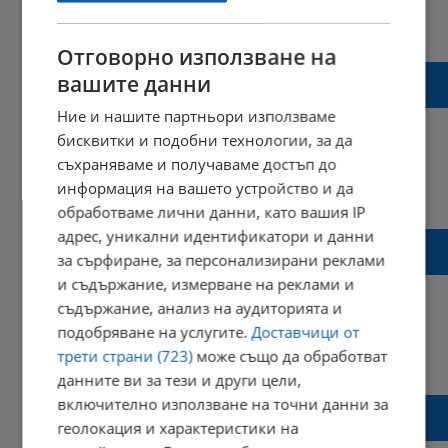
16:51 | 05 юни 2024 г.
Харесвания: 0
Коментари: 1
Отговорно използване на
Има ли „чадър” над ректора на
вашите данни
Академията на МВР?
Ние и нашите партньори използваме
бисквитки и подобни технологии, за да
съхраняваме и получаваме достъп до
информация на вашето устройство и да
14:16 | 22 март 2024 г.
Харесвания: 0
Коментари: 0
обработваме лични данни, като вашия IP
адрес, уникални идентификатори и данни
Дни на отворените врати в Академията на
за сърфиране, за персонализирани реклами
МВР
и съдържание, измерване на реклами и
съдържание, анализ на аудиторията и
подобряване на услугите.
Доставчици от
трети страни (723)
може също да обработват
11:50 | 19 март 2024 г.
Харесвания: 0
Коментари: 0
данните ви за тези и други цели,
включително използване на точни данни за
ГДБОП организира благотворителен
геолокация и характеристики на
турнир