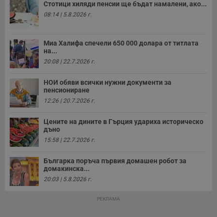
Стотици хиляди пенсии ще бъдат намалени, ако...
п
с
08:14 | 5.8.2026 г.
о
с
а
р
Миа Халифа спечели 650 000 долара от титлата
у
на...
з
з
20:08 | 22.7.2026 г.
п
ASP.NET_SessionId
Сесия
Т
Microsoft
НОИ обяви всички нужни документи за
с
Corporation
пенсиониране
D
www.dunavmost.com
п
12:26 | 20.7.2026 г.
и
т
к
Цените на дините в Гърция удариха историческо
п
дъно
и
у
15:58 | 22.7.2026 г.
р
к
п
Българка поръча първия домашен робот за
д
домакинска...
д
20:03 | 5.8.2026 г.
п
у
РЕКЛАМА