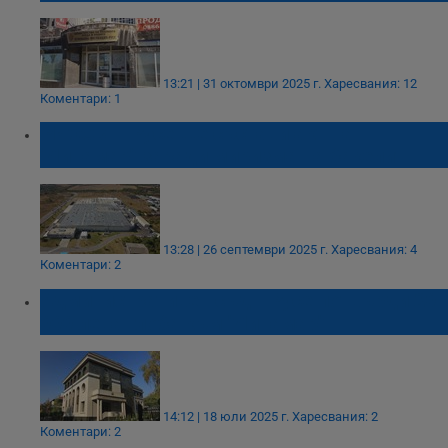
13:21 | 31 октомври 2025 г.
Харесвания: 12
Коментари: 1
РИОСВ – Русе ще състави акт на
"Линамар" заради миризма на бакелит
13:28 | 26 септември 2025 г.
Харесвания: 4
Коментари: 2
Административен съд - Русе потвърди 20
000 лева глоба към "Линамар"
14:12 | 18 юли 2025 г.
Харесвания: 2
Коментари: 2