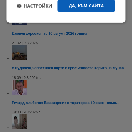
НАСТРОЙКИ
ДА, КЪМ САЙТА
21:05 | 9.8.2026 г.
Строго
Ефективност
необходимо
Дневен хороскоп за 10 август 2026 година
21:02 | 9.8.2026 г.
Таргетиране
Функционалност
В Будапеща спретнаха парти в пресъхналото корито на Дунав
Некласифицирани
18:09 | 9.8.2026 г.
Ричард Алибегов: В заведение с таратор за 10 евро - няма...
18:03 | 9.8.2026 г.
Строго необходимо
Ефективност
Таргетиране
Функционалност