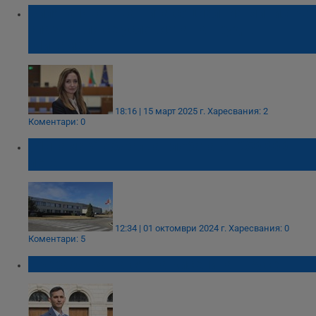
Биляна Иванова пита социалния министър
спазват ли се условията на труд в
"Линамар"
18:16 | 15 март 2025 г.
Харесвания: 2
Коментари: 0
„Линамар“ обжалва глобата от 250 000
лева
12:34 | 01 октомври 2024 г.
Харесвания: 0
Коментари: 5
Преработка на сярна киселина в Русе