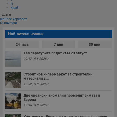
⟩⟩
Край
147403
Фенове харесват
Dunavmost
Най-четени новини
24 часа
7 дни
30 дни
Температурите падат към 23 август
09:47 | 9.8.2026 г.
Строят нов хипермаркет за строителни
материали в...
10:52 | 9.8.2026 г.
Две океански аномалии променят зимата в
Европа
13:36 | 9.8.2026 г.
Учителка от Русе се нуждае от спешно лечение