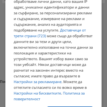
обработваме лични данни, като вашия IP
адрес, уникални идентификатори и данни
РЕКЛАМА
за сърфиране, за персонализирани реклами
и съдържание, измерване на реклами и
съдържание, анализ на аудиторията и
подобряване на услугите.
Доставчици от
трети страни (723)
може също да обработват
данните ви за тези и други цели,
включително използване на точни данни за
геолокация и характеристики на
устройството. Вашият избор важи само за
този уебсайт. Някои доставчици може да
разчитат на законен интерес вместо на
съгласие; имате право да възразите в
Настройки за рекламиране
. Можете да
Последни новини
оттеглите съгласието си по всяко време в
Настройки на бисквитките
.
Политика за
поверителност
Седмичен хороскоп за 10 - 16 август 2026