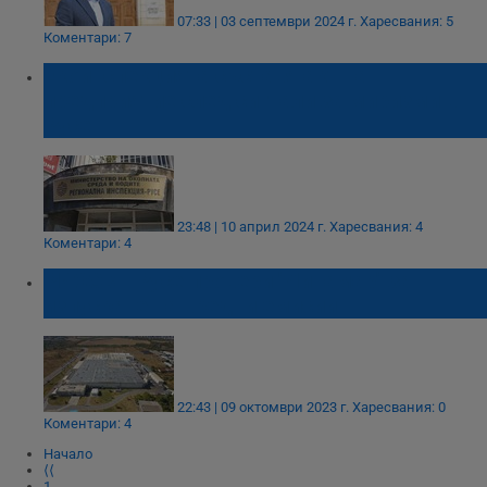
07:33 | 03 септември 2024 г.
Харесвания: 5
Коментари: 7
Екоинспекцията съставя акт на
предприятие след сигнали за миризми в
Русе
23:48 | 10 април 2024 г.
Харесвания: 4
Коментари: 4
РИОСВ - Русе провери "Линамар" за
изпускане на вредни емисии
22:43 | 09 октомври 2023 г.
Харесвания: 0
Коментари: 4
Начало
⟨⟨
1