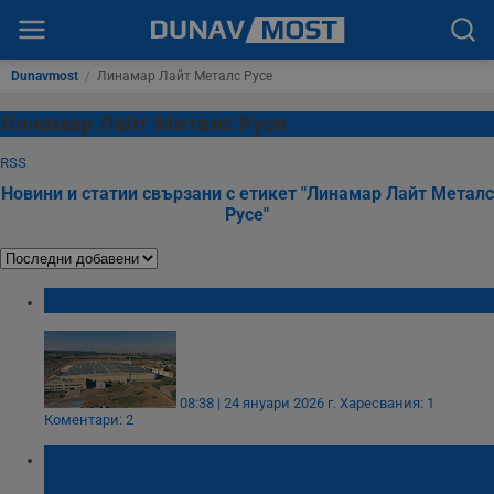
Dunavmost
/
Линамар Лайт Металс Русе
Линамар Лайт Металс Русе
RSS
Новини и статии свързани с етикет "Линамар Лайт Металс
Русе"
Съдът намали 10 пъти глоба на "Линамар"
08:38 | 24 януари 2026 г.
Харесвания: 1
Коментари: 2
Експерти от РИОСВ - Русе запечатаха 45
нови устройства в "Линамар"