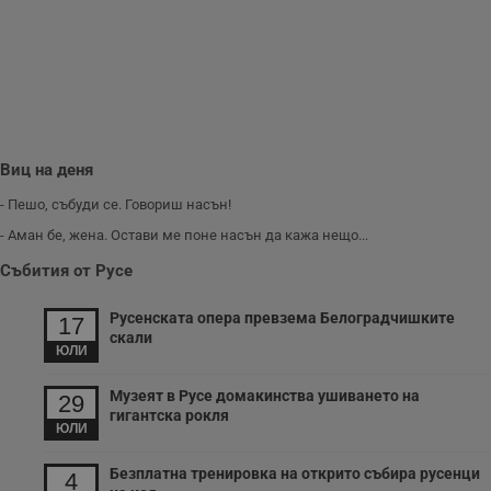
59
р
секунди
м
б
о
у
п
о
и
т
receive-cookie-deprecation
.hit.gemius.pl
1 година
Т
Виц на деня
с
с
- Пешо, събуди се. Говориш насън!
н
н
- Аман бе, жена. Остави ме поне насън да кажа нещо...
п
б
Събития от Русе
п
с
о
Русенската опера превзема Белоградчишките
с
17
а
скали
р
ЮЛИ
у
з
Музеят в Русе домакинства ушиването на
з
29
п
гигантска рокля
ЮЛИ
ASP.NET_SessionId
Сесия
Т
Microsoft
с
Corporation
Безплатна тренировка на открито събира русенци
D
www.dunavmost.com
4
п