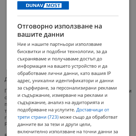
Отговорно използване на
вашите данни
Ние и нашите партньори използваме
бисквитки и подобни технологии, за да
съхраняваме и получаваме достъп до
информация на вашето устройство и да
обработваме лични данни, като вашия IP
Дългосрочна програма за възстановяване
адрес, уникални идентификатори и данни
за сърфиране, за персонализирани реклами
Проектът за завръщане на зубрите в Източните Родопи
и съдържание, измерване на реклами и
стартира през 2013 година с докарването на първите
съдържание, анализ на аудиторията и
пет животни от Германия. Въпреки първоначалните
подобряване на услугите.
Доставчици от
трудности, те успешно се адаптираха, а през 2015
трети страни (723)
може също да обработват
година се роди първото зубърче от столетия в
данните ви за тези и други цели,
Родопите.
включително използване на точни данни за
Възстановяването на популацията е съвместна