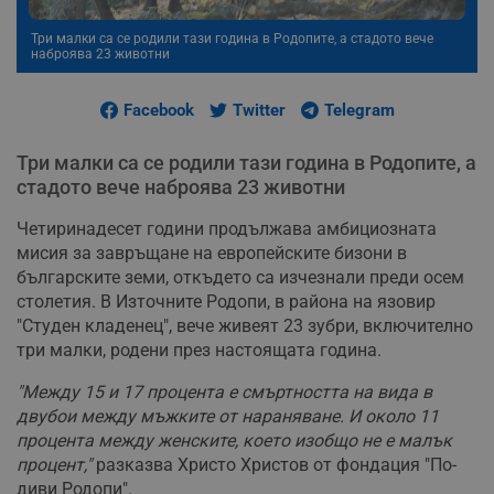
Три малки са се родили тази година в Родопите, а стадото вече
наброява 23 животни
Facebook
Twitter
Telegram
Три малки са се родили тази година в Родопите, а
стадото вече наброява 23 животни
Четиринадесет години продължава амбициозната
мисия за завръщане на европейските бизони в
българските земи, откъдето са изчезнали преди осем
столетия. В Източните Родопи, в района на язовир
"Студен кладенец", вече живеят 23 зубри, включително
три малки, родени през настоящата година.
"Между 15 и 17 процента е смъртността на вида в
двубои между мъжките от нараняване. И около 11
процента между женските, което изобщо не е малък
процент,"
разказва Христо Христов от фондация "По-
диви Родопи".