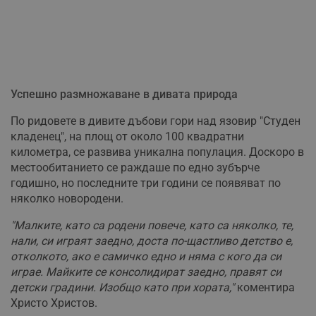
Успешно размножаване в дивата природа
По ридовете в дивите дъбови гори над язовир "Студен
кладенец", на площ от около 100 квадратни
километра, се развива уникална популация. Доскоро в
местообитанието се раждаше по едно зубърче
годишно, но последните три години се появяват по
няколко новородени.
"Малките, като са родени повече, като са няколко, те,
нали, си играят заедно, доста по-щастливо детство е,
отколкото, ако е самичко едно и няма с кого да си
играе. Майките се консолидират заедно, правят си
детски градини. Изобщо като при хората,"
коментира
Христо Христов.