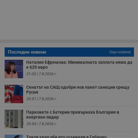
п
б
п
с
о
с
а
р
у
з
з
п
Последни новини
Още новини
ASP.NET_SessionId
Сесия
Т
Microsoft
Наталия Ефремова: Минималната заплата няма да
с
Corporation
е 620 евро
D
www.dunavmost.com
п
21:03 | 7.8.2026 г.
и
т
к
Сенатът на САЩ одобри нов пакет санкции срещу
п
Русия
и
у
20:57 | 7.8.2026 г.
р
к
п
Парковете с батерии превърнаха България в
д
енергиен лидер
д
п
20:54 | 7.8.2026 г.
у
Токов удар уби ято щъркели в Габрово