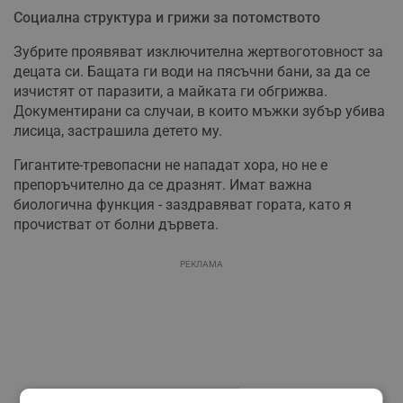
Социална структура и грижи за потомството
Зубрите проявяват изключителна жертвоготовност за
децата си. Бащата ги води на пясъчни бани, за да се
изчистят от паразити, а майката ги обгрижва.
Документирани са случаи, в които мъжки зубър убива
лисица, застрашила детето му.
Гигантите-тревопасни не нападат хора, но не е
препоръчително да се дразнят. Имат важна
биологична функция - заздравяват гората, като я
прочистват от болни дървета.
РЕКЛАМА