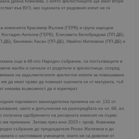
мана Диана Ковачева, с която зрелостниците ще имат втори
тстват във ВУЗ, ако оценката от редовния изпит не ги
а комисията Красимир Вълчев (ГЕРБ) и група народни
. Костадин Ангелов (ГЕРБ), Елисавета Белобрадова (ПП-ДБ),
П-ДБ), Бюнямин Хасан (ПП-ДБ), Ивайло Митковски (ПП-ДБ) и
дсмана още в 48-ото Народно събрание, са постъпващите в
вече жалби и сигнали от родители и зрелостници, според
явяване на задължителните зрелостни изпити за повишаване
 им да имат право да повишат оценката си от матурата, тъй
ат никаква възможност да я коригират.
одния парламент законодателна промяна на чл. 132 от
ование, както и допълнение на разпоредбата на чл. 68, ал.
ито получиха одобрението на ресорната комисия на първо
о им приемане. Затова през юни 2023 г. проф. Ковачева
ародно събрание до председателя Росен Желязков и до
ауката с настояване учениците, които не са доволни от