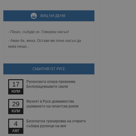
не, зададена от уеб
ВИЦ НА ДЕНЯ
 ASP.NET MVC
спре неразрешеното
т, известно като
- Пешо, събуди се. Говориш насън!
тове. Той не съдържа
щожава при затваряне
- Аман бе, жена. Остави ме поне насън да
кажа нещо...
ение на съгласието на
ст за тяхното
а данни за съгласието
ични политики и
антира, че техните
СЪБИТИЯ ОТ РУСЕ
 сесии.
аничаване между хората
Русенската опера превзема
17
а, за да се правят
Белоградчишките скали
хния уебсайт.
ЮЛИ
сигнализира на
Музеят в Русе домакинства
29
 на бисквитките,
ушиването на гигантска рокля
а съответствие и
ЮЛИ
ндарти и
Безплатна тренировка на открито
4
събира русенци на кея
ck и предоставя
АВГ
требител използва
йният потребител може