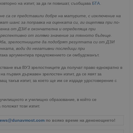
 повторно на изпит, за да ги повишат, съобщава
БТА
.
е са се представили добре на матурите, с изключение на
имат шанс за поправка на оценката си, ги ощетява при по-
нка от ДЗИ е окончателна и определяща при
респективно от голямо значение за тяхното бъдеще.
ба, зрелостниците да подобрят резултата си от ДЗИ
енката, води до негативни последици при
 така аргументира предложението си омбудсманът.
стване във ВУЗ зрелостниците да получат право еднократно в
на първия държавен зрелостен изпит, да се явят за
ащ такъв изпит, за което ще им се издаде удостоверение с
едучилищното и училищно образование, в който се
положат този изпит.
ews@dunavmost.com
по всяко време на денонощието!