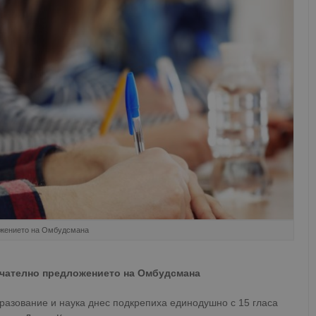
ожението на Омбудсмана
нчателно предложението на Омбудсмана
разование и наука днес подкрепиха единодушно с 15 гласа