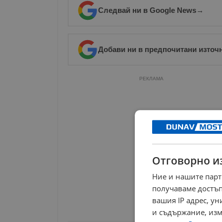
Следвай ни в Google News
→
Добави ни в предпочитани източ
РЕКЛАМА
Отговорно и
Ние и нашите парт
получаваме достъп
вашия IP адрес, у
и съдържание, изм