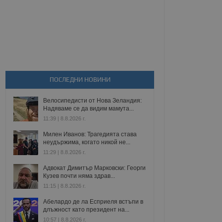
ПОСЛЕДНИ НОВИНИ
Велосипедисти от Нова Зеландия:
Надяваме се да видим мамута...
11:39 | 8.8.2026 г.
Милен Иванов: Трагедията става
неудържима, когато никой не...
11:29 | 8.8.2026 г.
Адвокат Димитър Марковски: Георги
Кузев почти няма здрав...
11:15 | 8.8.2026 г.
Абелардо де ла Есприеля встъпи в
длъжност като президент на...
10:57 | 8.8.2026 г.