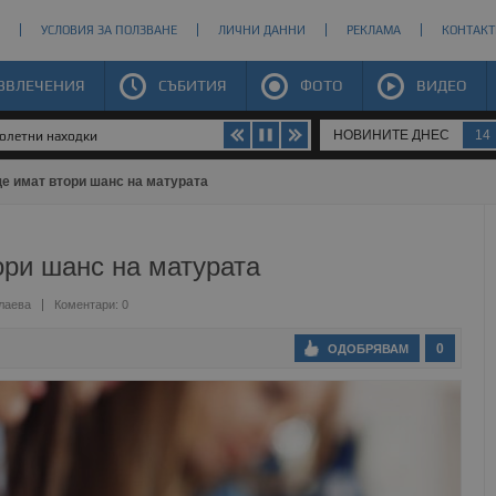
УСЛОВИЯ ЗА ПОЛЗВАНЕ
ЛИЧНИ ДАННИ
РЕКЛАМА
КОНТАКТ
ЗВЛЕЧЕНИЯ
СЪБИТИЯ
ФОТО
ВИДЕО
НОВИНИТЕ ДНЕС
14
долетни находки
е имат втори шанс на матурата
ори шанс на матурата
лаева
Коментари: 0
0
ОДОБРЯВАМ