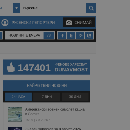
И
РУСЕНСКИ РЕПОРТЕРИ
СНИМАЙ
НОВИНИТЕ ВЧЕРА
78
147401
ФЕНОВЕ ХАРЕСВАТ
DUNAVMOST
НАЙ-ЧЕТЕНИ НОВИНИ
24 ЧАСА
7 ДНИ
30 ДНИ
Американски военен самолет кацна
в София
15:09 | 7.8.2026 г.
Дневен хороскоп за 8 август 2026