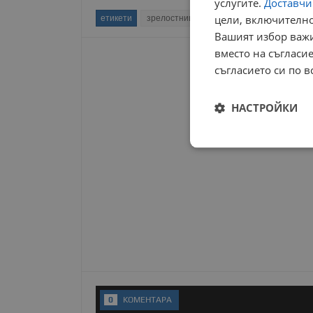
услугите.
Доставчиц
цели, включително
етикети
зрелостници
омбудсман
матура
Вашият избор важи
вместо на съгласие
съгласието си по в
НАСТРОЙКИ
Строго
необходимо
Строго н
Строго необходимите б
на акаунта. Уебсайтът 
0
KОМЕНТАРA