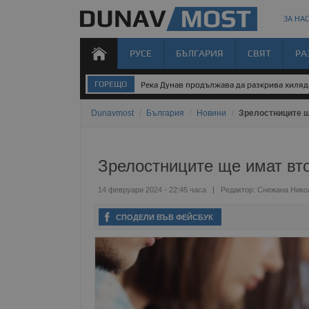
ЗА НАС
РУСЕ
БЪЛГАРИЯ
СВЯТ
РА
ГОРЕЩО
Река Дунав продължава да разкрива хиля
Dunavmost
/
България
/
Новини
/
Зрелостниците щ
Зрелостниците ще имат вт
14 февруари 2024 - 22:45 часа
Редактор:
Снежана Нико
СПОДЕЛИ ВЪВ ФЕЙСБУК