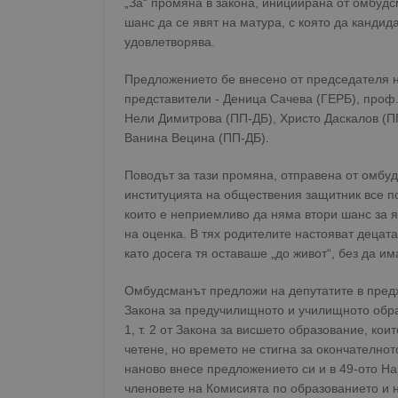
„За“ промяна в закона, инициирана от омбудс
шанс да се явят на матура, с която да кандида
удовлетворява.
Предложението бе внесено от председателя н
представители - Деница Сачева (ГЕРБ), проф
Нели Димитрова (ПП-ДБ), Христо Даскалов (П
Ванина Вецина (ПП-ДБ).
Поводът за тази промяна, отправена от омбу
институцията на обществения защитник все по
които е неприемливо да няма втори шанс за 
на оценка. В тях родителите настояват децата
като досега тя оставаше „до живот“, без да им
Омбудсманът предложи на депутатите в предх
Закона за предучилищното и училищното образ
1, т. 2 от Закона за висшето образование, ко
четене, но времето не стигна за окончателнот
наново внесе предложението си и в 49-ото Н
членовете на Комисията по образованието и н