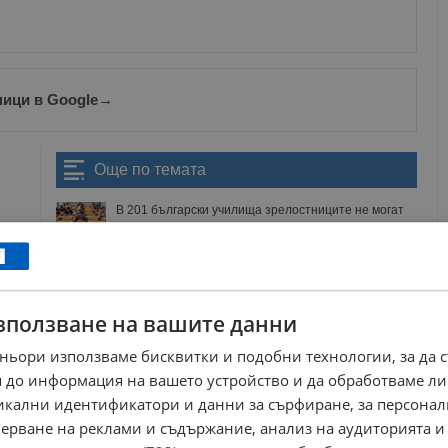
ници в Google
→
Още по темата
В 201 български училища зрелостниците не могат
да четат и пишат
08:52 | 2.9.2025 г.
Над 6000 се явяват на поправителна матура по
БЕЛ
08:00 | 22.8.2025 г.
зползване на вашите данни
Срив на системата остави десетки зрелостници
без оценка
ньори използваме бисквитки и подобни технологии, за да 
14:47 | 30.5.2025 г.
 до информация на вашето устройство и да обработваме ли
Технически сривове белязаха матурата по
никални идентификатори и данни за сърфиране, за персона
информационни технологии
20:33 | 27.5.2025 г.
ерване на реклами и съдържание, анализ на аудиторията и