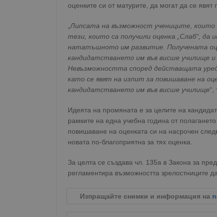
оценките си от матурите, да могат да се явят
„
Липсата на възможност учениците, които н
тези, които са получили оценка „Слаб“, да 
нататъшното им развитие. Получената оце
кандидатстването им във висше училище и 
Невъзможността според действащата уред
като се явят на изпит за повишаване на оц
кандидатстването им във висше училище
“,
Идеята на промяната е за целите на кандидат
рамките на една учебна година от полагането 
повишаване на оценката си на насрочен следв
новата по-благоприятна за тях оценка.
За целта се създава чл. 135а в Закона за пр
регламентира възможността зрелостниците да 
Изпращайте снимки и информация на
n