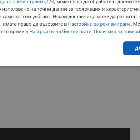
и от трети страни (723)
може също да обработват данните в
 използване на точни данни за геолокация и характеристик
нс
втори шанс
диана ковачева
комисия по образование
 само за този уебсайт. Някои доставчици може да разчитат 
; имате право да възразите в
Настройки за рекламиране
. М
РЕКЛАМА
сяко време в
Настройки на бисквитките
.
Политика за повер
Д
Ефективност
Таргетиране
Функционалност
Н
еобходимо
Ефективност
Таргетиране
Функционалност
Неклас
исквитки позволяват основната функционалност на уебсайта, като потребителско
не може да се използва правилно без строго необходими бисквитки.