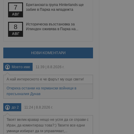
 уебсайт.
Британската група Hinterlands ще
7
забие в Парка на младежта
АВГ
Историческа възстановка за
8
Описание
Илинден оживява в Парка на...
АВГ
ребителски
елското поведение и
раници на сайта. Тя
яване на сайта. Тя
не на прегледи на
формация, която е
взаимодействат с
нкционалност в целия
прекарано на
НОВИ КОМЕНТАРИ
редпочитанията на
 сайтове; тя може
остта на социалните
тора на сайта.
използва новата или
Моето име
11:39 | 8.8.2026 г.
елски взаимодействия
нето и потребителския
А най интересното е че фарът му още свети!
Откриха останки на германски войници в
рез събиране на данни
пресъхналия Дунав
 помага за
отребителите се
тапите на тестване.
до 2
11:24 | 8.8.2026 г.
тистически данни,
 броя на посещенията,
Твоят велик кравар нещо не успя да се справи с
 са били заредени.
елския опит.
Иран, да коментираш това?:) Твоите все едни
умници избират да ги управляват,...
я за потребителското