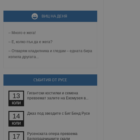
ВИЦ НА ДЕНЯ
не, зададена от уеб
 ASP.NET MVC
спре неразрешеното
т, известно като
– Много е жега!
тове. Той не съдържа
щожава при затваряне
– Е, колко пък да е жега?
– Отварям хладилника и гледам – едната бира
ение на съгласието на
изпила другата...
ст за тяхното
а данни за съгласието
ични политики и
антира, че техните
 сесии.
СЪБИТИЯ ОТ РУСЕ
аничаване между хората
а, за да се правят
хния уебсайт.
Гигантски костилки и семена
13
превземат залите на Екомузея в...
ЮЛИ
сигнализира на
 на бисквитките,
Джаз под звездите с Биг Бенд Русе
14
а съответствие и
ндарти и
ЮЛИ
ck и предоставя
Русенската опера превзема
17
требител използва
Белоградчишките скали