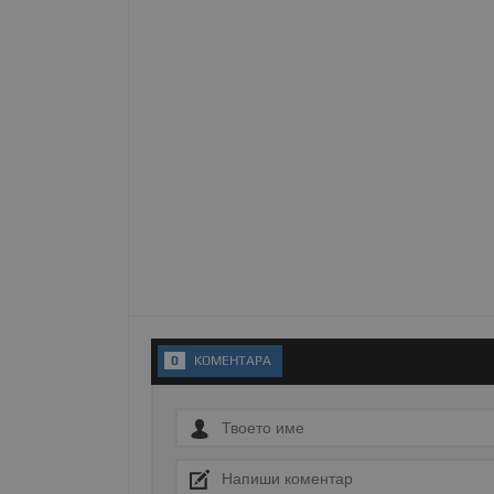
Име
__RequestVerificationT
VISITOR_PRIVACY_MET
__cf_bm
0
KОМЕНТАРA
receive-cookie-depreca
ASP.NET_SessionId