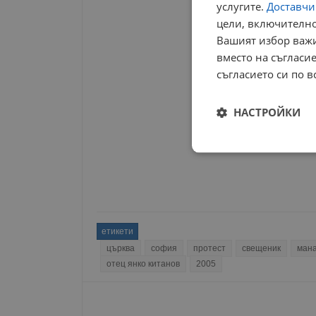
услугите.
Доставчиц
РЕКЛАМА
цели, включително
Вашият избор важи
вместо на съгласие
съгласието си по в
НАСТРОЙКИ
Строго
необходимо
етикети
църква
софия
протест
свещеник
ман
отец янко китанов
2005
Строго н
Строго необходимите б
на акаунта. Уебсайтът 