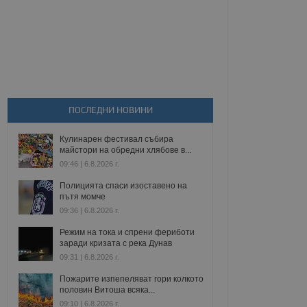
ПОСЛЕДНИ НОВИНИ
Кулинарен фестивал събира
майстори на обредни хлябове в...
09:46 | 6.8.2026 г.
Полицията спаси изоставено на
пътя момче
09:36 | 6.8.2026 г.
Режим на тока и спрени фериботи
заради кризата с река Дунав
09:31 | 6.8.2026 г.
Пожарите изпепеляват гори колкото
половин Витоша всяка...
09:10 | 6.8.2026 г.