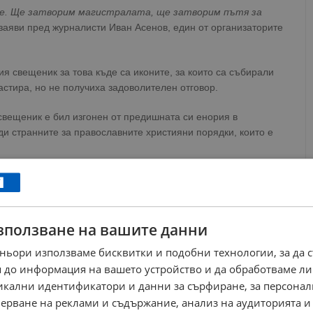
ие. Ще затворим магистралата, ще затворим пътя за
 заяви пред журналисти Иван Асенов, един от организаторите
ия свещеник за това къде са иконите, за които са събирали
настира, но не получиха задоволителен отговор.
вещеник е бил изгонен от предишната си енория в
и странните за православните християни порядки, които е
ews@dunavmost.com
по всяко време на денонощието!
зползване на вашите данни
ньори използваме бисквитки и подобни технологии, за да 
 до информация на вашето устройство и да обработваме ли
ници в Google
→
никални идентификатори и данни за сърфиране, за персона
ерване на реклами и съдържание, анализ на аудиторията и