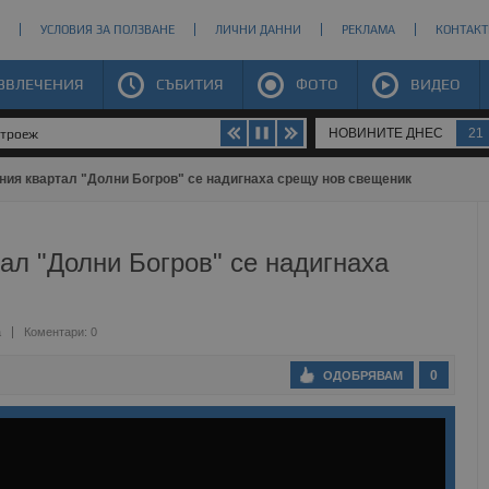
УСЛОВИЯ ЗА ПОЛЗВАНЕ
ЛИЧНИ ДАННИ
РЕКЛАМА
КОНТАКТ
ЗВЛЕЧЕНИЯ
СЪБИТИЯ
ФОТО
ВИДЕО
НОВИНИТЕ ДНЕС
21
строеж
ния квартал "Долни Богров" се надигнаха срещу нов свещеник
ал "Долни Богров" се надигнаха
а
Коментари: 0
0
ОДОБРЯВАМ