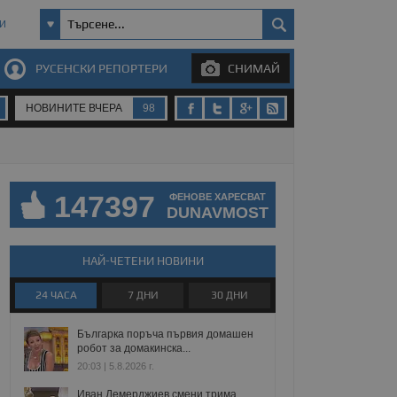
И
РУСЕНСКИ РЕПОРТЕРИ
СНИМАЙ
НОВИНИТЕ ВЧЕРА
98
147397
ФЕНОВЕ ХАРЕСВАТ
DUNAVMOST
НАЙ-ЧЕТЕНИ НОВИНИ
24 ЧАСА
7 ДНИ
30 ДНИ
Българка поръча първия домашен
робот за домакинска...
20:03 | 5.8.2026 г.
Иван Демерджиев смени трима