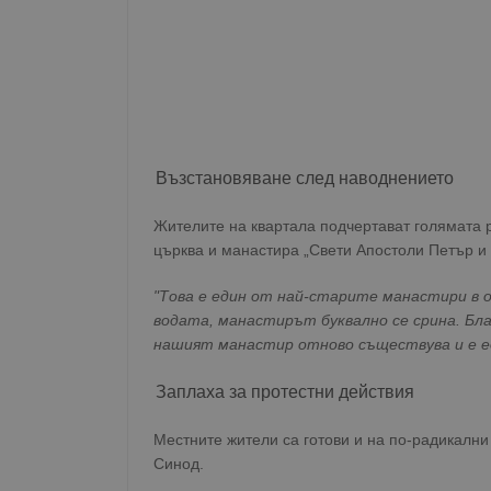
Възстановяване след наводнението
Жителите на квартала подчертават голямата 
църква и манастира „Свети Апостоли Петър и 
"Това е един от най-старите манастири в о
водата, манастирът буквално се срина. Бл
нашият манастир отново съществува и е е
Заплаха за протестни действия
Местните жители са готови и на по-радикални
Синод.