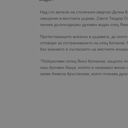
Над сто жители на столичния квартал Долни Б
свещеник в местната църква „Свети Теодор С
техния дългогодишен духовен водач отец Янко
Протестиращите влязоха в църквата, до която
отговори за отстраняването на отец Китанов.
без знанието и съгласието на местните енори
"Подкрепяме отец Янко Китанов, защото то
наш духовен баща, който е направил много з
заяви Анжела Кръстанова, която познава духо