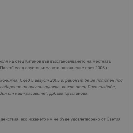
роля на отец Китанов във възстановяването на местната
Павел" след опустошителното наводнение през 2005 г.
колията. След 5 август 2005 г. районът беше потопен под
агодарение на организацията, която отец Янко създаде,
дин от най-красивите"
, добави Кръстанова.
 действия, ако искането им не бъде удовлетворено от Светия