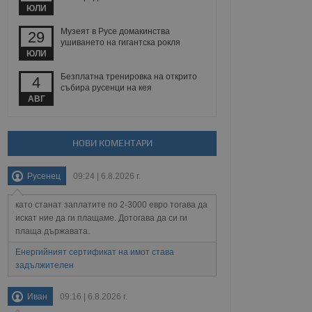
йният потребител може
ЮЛИ
 уебсайт.
Музеят в Русе домакинства
29
ушиването на гигантска рокля
ЮЛИ
Описание
Безплатна тренировка на открито
4
събира русенци на кея
ребителски
елското поведение и
АВГ
раници на сайта. Тя
яване на сайта. Тя
не на прегледи на
формация, която е
взаимодействат с
нкционалност в целия
прекарано на
редпочитанията на
НОВИ КОМЕНТАРИ
 сайтове; тя може
остта на социалните
тора на сайта.
използва новата или
елски взаимодействия
Русенец
09:24 | 6.8.2026 г.
нето и потребителския
като станат заплатите по 2-3000 евро тогава да
рез събиране на данни
искат ние да ги плащаме. Дотогава да си ги
 помага за
плаща държавата.
отребителите се
тапите на тестване.
Енергийният сертификат на имот става
тистически данни,
задължителен
 броя на посещенията,
 са били заредени.
елския опит.
Иван
09:16 | 6.8.2026 г.