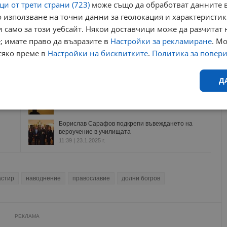
и от трети страни (723)
може също да обработват данните в
Още по темата
 използване на точни данни за геолокация и характеристик
 само за този уебсайт. Някои доставчици може да разчитат 
Граждани протестират срещу "Добродетели и
; имате право да възразите в
Настройки за рекламиране
. М
религии" в София
08:10 | 8.5.2025 г.
сяко време в
Настройки на бисквитките
.
Политика за повер
Вековен храм стои под ключ заради липса на
свещеник
Д
15:32 | 9.2.2025 г.
Църквата почита днес трима велики светци
08:04 | 7.2.2025 г.
Ефективност
Таргетиране
Функционалност
Н
Борислав Сарафов подкрепи въвеждането на
вероучение в училищата
11:39 | 23.1.2025 г.
астир
наводнение
православие
долни богров
еобходимо
Ефективност
Таргетиране
Функционалност
Неклас
исквитки позволяват основната функционалност на уебсайта, като потребителско
РЕКЛАМА
не може да се използва правилно без строго необходими бисквитки.