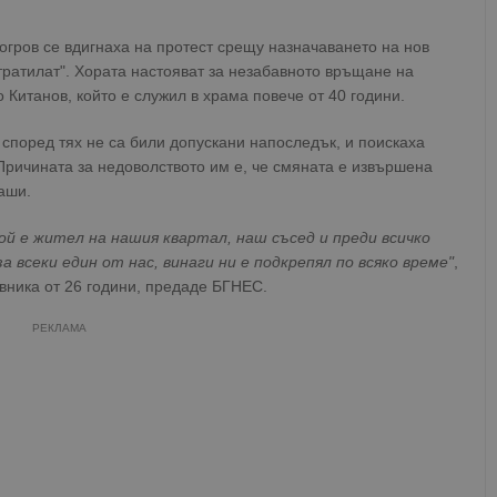
огров се вдигнаха на протест срещу назначаването на нов
тратилат". Хората настояват за незабавното връщане на
 Китанов, който е служил в храма повече от 40 години.
 според тях не са били допускани напоследък, и поискаха
 Причината за недоволството им е, че смяната е извършена
аши.
й е жител на нашия квартал, наш съсед и преди всичко
а всеки един от нас, винаги ни е подкрепял по всяко време"
,
вника от 26 години, предаде БГНЕС.
РЕКЛАМА