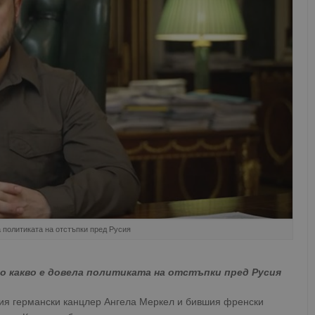
а политиката на отстъпки пред Русия
 до какво е довела политиката на отстъпки пред Русия
шия германски канцлер Ангела Меркел и бившия френски