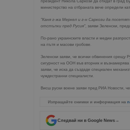
президент Никола Саркози да отидат в град Бу
министерство на отбраната вече определи ка
"Каня г-жа Меркел и г-н Саркози да посетят
отстъпки пред Русия"
, заяви Зеленски, пре
По-рано украинските власти и медии разпростр
на пътя и масови гробове.
Зеленски заяви, че всички обвинения срещу Р
сигурност на ООН във вторник и възнамерява 
заяви, че иска да създаде специален механизъ
чуждестранни специалисти.
Висш руски воене заяви пред РИА Новости, че
Изпращайте снимки и информация на
n
Следвай ни в Google News
→