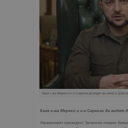
Каня г-жа Меркел и г-н Саркози да видят до какво е довел
Каня г-жа Меркел и г-н Саркози да видят
Украинският президент Зеленски покани бив