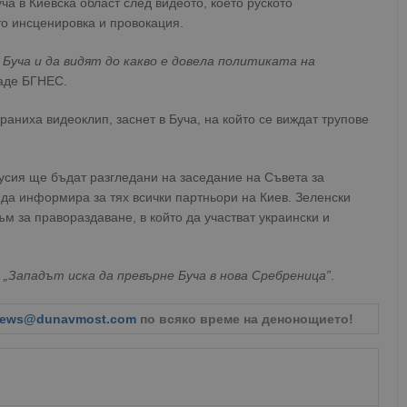
ча в Киевска област след видеото, което руското
то инсценировка и провокация.
 Буча и да видят до какво е довела политиката на
даде БГНЕС.
аниха видеоклип, заснет в Буча, на който се виждат трупове
усия ще бъдат разгледани на заседание на Съвета за
да информира за тях всички партньори на Киев. Зеленски
м за правораздаване, в който да участват украински и
„Западът иска да превърне Буча в нова Сребреница”
.
ews@dunavmost.com
по всяко време на денонощието!