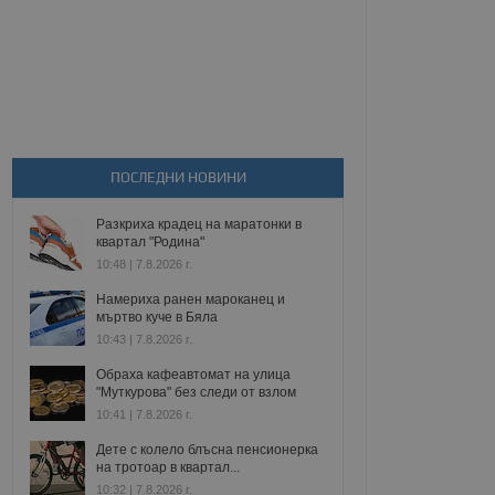
ПОСЛЕДНИ НОВИНИ
Разкриха крадец на маратонки в
квартал "Родина"
10:48 | 7.8.2026 г.
Намериха ранен мароканец и
мъртво куче в Бяла
10:43 | 7.8.2026 г.
Обраха кафеавтомат на улица
"Муткурова" без следи от взлом
10:41 | 7.8.2026 г.
Дете с колело блъсна пенсионерка
на тротоар в квартал...
10:32 | 7.8.2026 г.