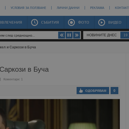
УСЛОВИЯ ЗА ПОЛЗВАНЕ
ЛИЧНИ ДАННИ
РЕКЛАМА
КОНТАКТ
ЗВЛЕЧЕНИЯ
СЪБИТИЯ
ФОТО
ВИДЕО
НОВИНИТЕ ДНЕС
19
яем след среднощно...
кел и Саркози в Буча
Саркози в Буча
Коментари: 1
0
ОДОБРЯВАМ