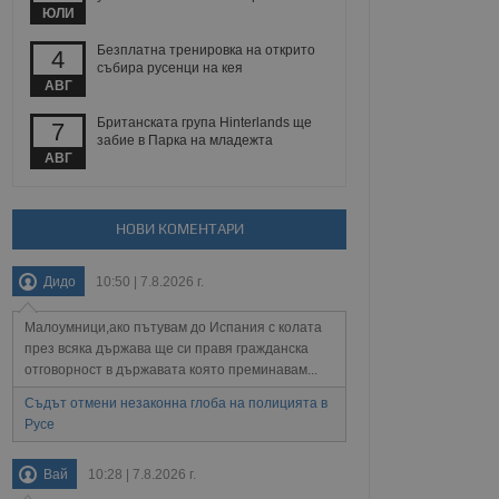
йният потребител може
ЮЛИ
 уебсайт.
Безплатна тренировка на открито
4
събира русенци на кея
АВГ
Описание
Британската група Hinterlands ще
7
забие в Парка на младежта
ребителски
елското поведение и
АВГ
раници на сайта. Тя
яване на сайта. Тя
не на прегледи на
формация, която е
взаимодействат с
нкционалност в целия
прекарано на
редпочитанията на
НОВИ КОМЕНТАРИ
 сайтове; тя може
остта на социалните
тора на сайта.
използва новата или
елски взаимодействия
Дидо
10:50 | 7.8.2026 г.
нето и потребителския
Малоумници,ако пътувам до Испания с колата
рез събиране на данни
през всяка държава ще си правя гражданска
 помага за
отговорност в държавата която преминавам...
отребителите се
тапите на тестване.
Съдът отмени незаконна глоба на полицията в
тистически данни,
Русе
 броя на посещенията,
 са били заредени.
елския опит.
Вай
10:28 | 7.8.2026 г.