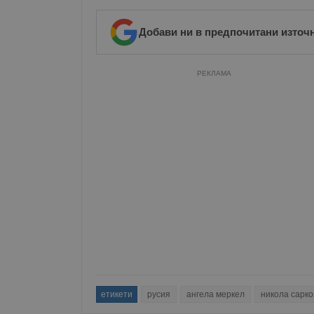
Добави ни в предпочитани източ
РЕКЛАМА
етикети
русия
ангела меркел
никола сарко