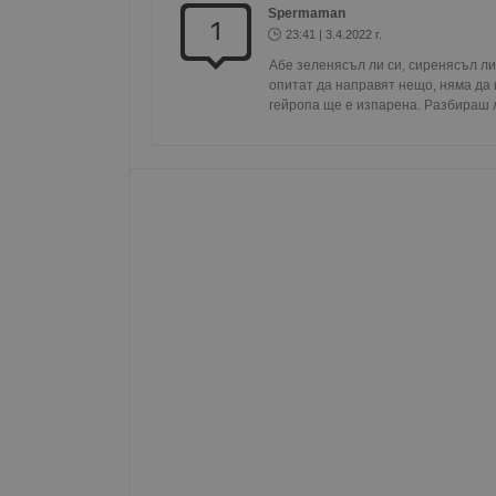
Spermaman
Име
1
23:41 | 3.4.2022 г.
__RequestVerificationT
Абе зеленясъл ли си, сиренясъл ли 
опитат да направят нещо, няма да 
гейропа ще е изпарена. Разбираш л
VISITOR_PRIVACY_MET
__cf_bm
receive-cookie-depreca
ASP.NET_SessionId