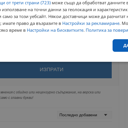
и от трети страни (723)
може също да обработват данните в
 използване на точни данни за геолокация и характеристик
 само за този уебсайт. Някои доставчици може да разчитат 
; имате право да възразите в
Настройки за рекламиране
. М
сяко време в
Настройки на бисквитките
.
Политика за повер
Д
Ефективност
Таргетиране
Функционалност
Н
за да оставите анонимен коментар или да гласувате
акаунт.
ви ще бъде публикуван анонимно под псевдонима който сте
 Никаква лична информация за вас няма да бъде
мнения с обидно или нецензурно съдържание, на верска или
ги потребители.
амо с главни букви!
еобходимо
Ефективност
Таргетиране
Функционалност
Неклас
исквитки позволяват основната функционалност на уебсайта, като потребителско
не може да се използва правилно без строго необходими бисквитки.