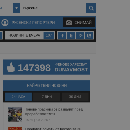
И
РУСЕНСКИ РЕПОРТЕРИ
СНИМАЙ
НОВИНИТЕ ВЧЕРА
107
147398
ФЕНОВЕ ХАРЕСВАТ
DUNAVMOST
НАЙ-ЧЕТЕНИ НОВИНИ
24 ЧАСА
7 ДНИ
30 ДНИ
Тонове праскови се развалят пред
преработвателен...
15:36 | 6.8.2026 г.
Продават домати от Косово за 30