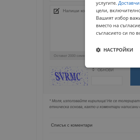
услугите.
Доставчиц
цели, включително
Вашият избор важи
вместо на съгласие
съгласието си по в
НАСТРОЙКИ
Остават
2000
символа
Строго
ОБНОВИ
Поради зачестилите злоупотреби в сайта, 
необходимо
изискваме да се идентифицирате с Google 
Натискайки на Google бутона коментарът 
попълнили по-горе в полето "Твоето име".
* Моля, използвайте кирилица! Не се толерират 
съхранявана при нас или показвана на дру
етническа основа, както и коментари написани с
Строго н
Списък с коментари
Строго необходимите б
на акаунта. Уебсайтът 