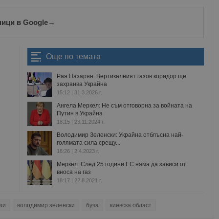
ници в Google
→
Още по темата
Рая Назарян: Вертикалният газов коридор ще
захранва Украйна
15:12 | 31.3.2026 г.
Ангела Меркел: Не съм отговорна за войната на
Путин в Украйна
18:15 | 23.11.2024 г.
Володимир Зеленски: Украйна отблъсна най-
голямата сила срещу...
18:26 | 2.4.2023 г.
Меркел: След 25 години ЕС няма да зависи от
вноса на газ
18:17 | 22.8.2021 г.
зи
володимир зеленски
буча
киевска област