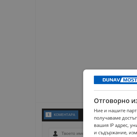
Отговорно и
Ние и нашите парт
1
KОМЕНТАРA
получаваме достъп
вашия IP адрес, у
и съдържание, изм