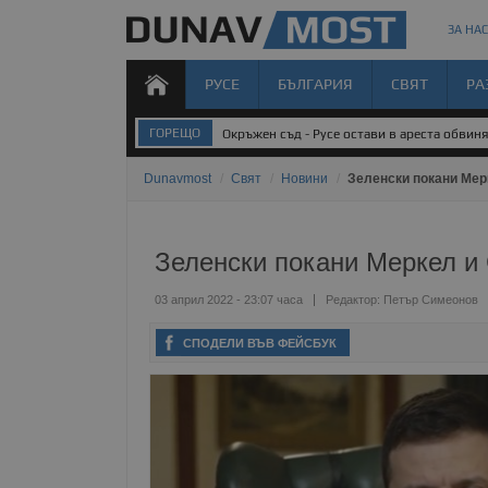
ЗА НАС
РУСЕ
БЪЛГАРИЯ
СВЯТ
РА
ГОРЕЩО
Окръжен съд - Русе остави в ареста обвин
Dunavmost
/
Свят
/
Новини
/
Зеленски покани Мер
Зеленски покани Меркел и 
03 април 2022 - 23:07 часа
Редактор:
Петър Симеонов
СПОДЕЛИ ВЪВ ФЕЙСБУК