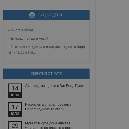
ВИЦ НА ДЕНЯ
не, зададена от уеб
 ASP.NET MVC
спре неразрешеното
т, известно като
– Много е жега!
тове. Той не съдържа
щожава при затваряне
– Е, колко пък да е жега?
– Отварям хладилника и гледам – едната бира
ение на съгласието на
изпила другата...
ст за тяхното
а данни за съгласието
ични политики и
антира, че техните
 сесии.
СЪБИТИЯ ОТ РУСЕ
аничаване между хората
а, за да се правят
хния уебсайт.
Джаз под звездите с Биг Бенд Русе
14
ЮЛИ
сигнализира на
 на бисквитките,
Русенската опера превзема
17
а съответствие и
Белоградчишките скали
ндарти и
ЮЛИ
ck и предоставя
Музеят в Русе домакинства
29
требител използва
ушиването на гигантска рокля