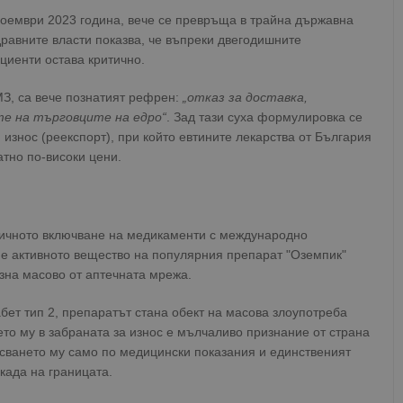
ноември 2023 година, вече се превръща в трайна държавна
дравните власти показва, че въпреки двегодишните
циенти остава критично.
МЗ, са вече познатият рефрен:
„отказ за доставка,
те на търговците на едро“
. Зад тази суха формулировка се
износ (реекспорт), при който евтините лекарства от България
тно по-високи цени.
ричното включване на медикаменти с международно
а е активното вещество на популярния препарат "Оземпик"
езна масово от аптечната мрежа.
бет тип 2, препаратът стана обект на масова злоупотреба
ето му в забраната за износ е мълчаливо признание от страна
исването му само по медицински показания и единственият
када на границата.