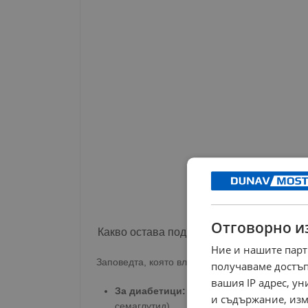
Отговорно и
Какво остава под ключ?
Ние и нашите парт
Заповедта, която влиза в сила от 24 януари, 
получаваме достъп
вашия IP адрес, у
За диабетици:
Всички инсулини и техните
и съдържание, изм
семаглутид).