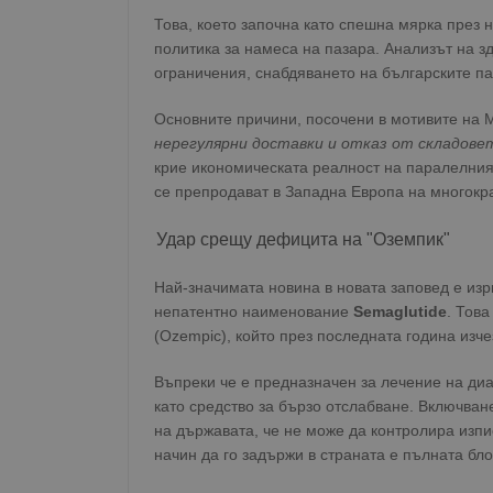
Това, което започна като спешна мярка през 
политика за намеса на пазара. Анализът на з
ограничения, снабдяването на българските па
Основните причини, посочени в мотивите на 
нерегулярни доставки и отказ от складове
крие икономическата реалност на паралелния 
се препродават в Западна Европа на многокра
Удар срещу дефицита на "Оземпик"
Най-значимата новина в новата заповед е из
непатентно наименование
Semaglutide
. Тов
(Ozempic), който през последната година изч
Въпреки че е предназначен за лечение на диа
като средство за бързо отслабване. Включван
на държавата, че не може да контролира изп
начин да го задържи в страната е пълната бло