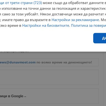
и от трети страни (723)
може също да обработват данните в
а и възрастни, съдържащи
Azithromycin
,
Clarithromycin
и
 използване на точни данни за геолокация и характеристик
 само за този уебсайт. Някои доставчици може да разчитат 
съдържание на
Mesalazine
, жизненоважни за пациенти с
; имате право да възразите в
Настройки за рекламиране
. М
лем, който беше идентифициран още през ноември 2025 г..
сяко време в
Настройки на бисквитките
.
Политика за повер
umab
) и специфични антианемични препарати.
 необходимите медикаменти", практиката до момента
Д
о решение. Докато цените на лекарствата в България остават
 за техния износ ще продължи да създава "дупки" в
е бариери паднат.
Ефективност
Таргетиране
Функционалност
Н
ews@dunavmost.com
по всяко време на денонощието!
еобходимо
Ефективност
Таргетиране
Функционалност
Неклас
ници в Google
→
исквитки позволяват основната функционалност на уебсайта, като потребителско
не може да се използва правилно без строго необходими бисквитки.