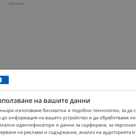
РЕКЛАМА
зползване на вашите данни
ньори използваме бисквитки и подобни технологии, за да 
забранява износа на широка гама продукти:
 до информация на вашето устройство и да обработваме ли
никални идентификатори и данни за сърфиране, за персона
 аналози, както и GLP-1 рецепторни агонисти (като
ерване на реклами и съдържание, анализ на аудиторията и