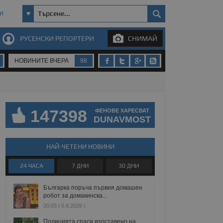
И
РУСЕНСКИ РЕПОРТЕРИ
СНИМАЙ
НОВИНИТЕ ВЧЕРА
98
147398
ФЕНОВЕ ХАРЕСВАТ
DUNAVMOST
НАЙ-ЧЕТЕНИ НОВИНИ
24 ЧАСА
7 ДНИ
30 ДНИ
Българка поръча първия домашен
робот за домакинска...
20:03 | 5.8.2026 г.
Полицията спаси изоставено на