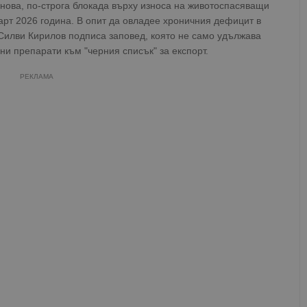
нова, по-строга блокада върху износа на животоспасяващи
арт 2026 година. В опит да овладее хроничния дефицит в
 Силви Кирилов подписа заповед, която не само удължава
ни препарати към "черния списък" за експорт.
РЕКЛАМА