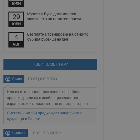
йният потребител може
ЮЛИ
 уебсайт.
Музеят в Русе домакинства
29
ушиването на гигантска рокля
ЮЛИ
Описание
Безплатна тренировка на открито
4
събира русенци на кея
ребителски
елското поведение и
АВГ
раници на сайта. Тя
яване на сайта. Тя
не на прегледи на
формация, която е
взаимодействат с
нкционалност в целия
прекарано на
редпочитанията на
НОВИ КОМЕНТАРИ
 сайтове; тя може
остта на социалните
тора на сайта.
използва новата или
Гъдю
18:23 | 6.8.2026 г.
елски взаимодействия
нето и потребителския
Или са италиански граждани от еврейски
рез събиране на данни
произход , или са с двойно гражданство -
 помага за
израелско и италианско ., но по-скоро първото...
отребителите се
тапите на тестване.
Системни жалби предхождат конфликта с
чужденци в Банско
тистически данни,
 броя на посещенията,
 са били заредени.
елския опит.
Чилнов
18:10 | 6.8.2026 г.