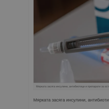
Мярката засяга инсулини, антибиотици и препарати за ос
Мярката засяга инсулини, антибиоти