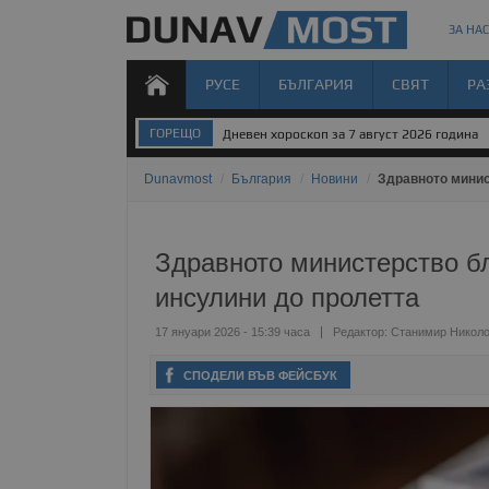
ЗА НАС
РУСЕ
БЪЛГАРИЯ
СВЯТ
РА
ГОРЕЩО
Дневен хороскоп за 7 август 2026 година
Dunavmost
/
България
/
Новини
/
Здравното минис
Здравното министерство бл
инсулини до пролетта
17 януари 2026 - 15:39 часа
Редактор:
Станимир Никол
СПОДЕЛИ ВЪВ ФЕЙСБУК