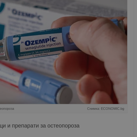
теопороза
Снимка: ECONOMIC.bg
ци и препарати за остеопороза