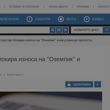
УСЛОВИЯ ЗА ПОЛЗВАНЕ
ЛИЧНИ ДАННИ
РЕКЛАМА
КОНТАКТ
ЗВЛЕЧЕНИЯ
СЪБИТИЯ
ФОТО
ВИДЕО
НОВИНИТЕ ДНЕС
87
терство блокира износа на "Оземпик" и инсулини до пролетта
окира износа на "Оземпик" и
ов
Коментари: 0
0
ОДОБРЯВАМ