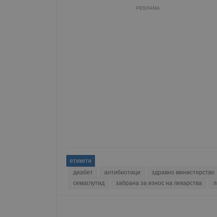
РЕКЛАМА
Име
__RequestVerificationT
VISITOR_PRIVACY_MET
__cf_bm
етикети
receive-cookie-depreca
диабет
антибиотици
здравно министерство
семаглутид
забрана за износ на лекарства
л
ASP.NET_SessionId