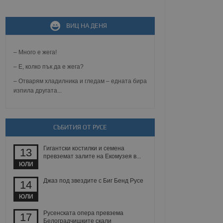
ВИЦ НА ДЕНЯ
не, зададена от уеб
 ASP.NET MVC
спре неразрешеното
т, известно като
– Много е жега!
тове. Той не съдържа
щожава при затваряне
– Е, колко пък да е жега?
– Отварям хладилника и гледам – едната бира
ение на съгласието на
изпила другата...
ст за тяхното
а данни за съгласието
ични политики и
антира, че техните
 сесии.
СЪБИТИЯ ОТ РУСЕ
аничаване между хората
а, за да се правят
Гигантски костилки и семена
хния уебсайт.
13
превземат залите на Екомузея в...
ЮЛИ
сигнализира на
 на бисквитките,
Джаз под звездите с Биг Бенд Русе
14
а съответствие и
ндарти и
ЮЛИ
ck и предоставя
Русенската опера превзема
17
требител използва
Белоградчишките скали