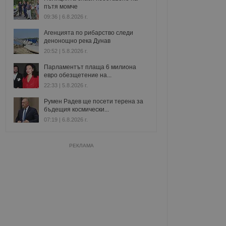
пътя момче
09:36 | 6.8.2026 г.
Агенцията по рибарство следи
денонощно река Дунав
20:52 | 5.8.2026 г.
Парламентът плаща 6 милиона
евро обезщетение на...
22:33 | 5.8.2026 г.
Румен Радев ще посети терена за
бъдещия космически...
07:19 | 6.8.2026 г.
РЕКЛАМА