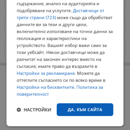
Следвай ни в Google News
→
съдържание, анализ на аудиторията и
подобряване на услугите.
Доставчици от
трети страни (723)
може също да обработват
данните ви за тези и други цели,
Предпочитани източници
→
включително използване на точни данни за
геолокация и характеристики на
устройството. Вашият избор важи само за
Изпращайте снимки и информация на
news@dunavmost.com
този уебсайт. Някои доставчици може да
разчитат на законен интерес вместо на
съгласие; имате право да възразите в
РЕКЛАМА
Настройки за рекламиране
. Можете да
оттеглите съгласието си по всяко време в
Настройки на бисквитките
.
Политика за
поверителност
НАСТРОЙКИ
ДА, КЪМ САЙТА
Строго
Ефективност