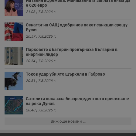
Наталия Ефремова: Минималната заплата няма да
о
е 620 евро
и
т
21:03 | 7.8.2026 г.
receive-cookie-deprecation
.hit.gemius.pl
1 година
Т
с
Сенатът на САЩ одобри нов пакет санкции срещу
с
Русия
н
н
20:57 | 7.8.2026 г.
п
б
п
Парковете с батерии превърнаха България в
с
енергиен лидер
о
20:54 | 7.8.2026 г.
с
а
р
Токов удар уби ято щъркели в Габрово
у
з
20:51 | 7.8.2026 г.
з
п
ASP.NET_SessionId
Сесия
Т
Microsoft
Сателити показаха безпрецедентното пресъхване
с
Corporation
на река Дунав
D
www.dunavmost.com
п
20:40 | 7.8.2026 г.
и
т
к
Виж още новини ...
п
и
у