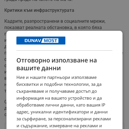
Критики към инфраструктурата
Кадрите, разпространени в социалните мрежи,
показват реалната обстановка, в която бяха
поставени българските запалянковци. Много от тях
изразиха недоволство, че високата телена ограда
драстично влошава преживяването на стадиона,
правейки наблюдението на играта трудно. Въпреки че
Отговорно използване на
спортното съоръжение в Баня Лука се опитва да
отговори на изискванията за сигурност, начинът на
вашите данни
изпълнение на сектора за гости бе поставен под
Ние и нашите партньори използваме
въпрос от мнозина, които смятат, че подобни условия
бисквитки и подобни технологии, за да
не кореспондират с нивото на футболен двубой от
такъв ранг.
съхраняваме и получаваме достъп до
информация на вашето устройство и да
Случилото се на 7 юли в Баня Лука остава тема за
обработваме лични данни, като вашия IP
дискусия сред футболната общественост относно
адрес, уникални идентификатори и данни
стандартите за приемане на гостуващи агитки.
за сърфиране, за персонализирани реклами
и съдържание, измерване на реклами и