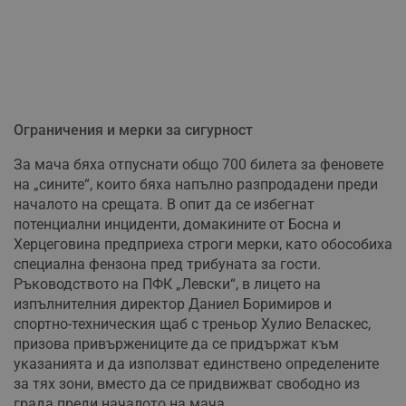
Ограничения и мерки за сигурност
За мача бяха отпуснати общо 700 билета за феновете
на „сините“, които бяха напълно разпродадени преди
началото на срещата. В опит да се избегнат
потенциални инциденти, домакините от Босна и
Херцеговина предприеха строги мерки, като обособиха
специална фензона пред трибуната за гости.
Ръководството на ПФК „Левски“, в лицето на
изпълнителния директор Даниел Боримиров и
спортно-техническия щаб с треньор Хулио Веласкес,
призова привържениците да се придържат към
указанията и да използват единствено определените
за тях зони, вместо да се придвижват свободно из
града преди началото на мача.