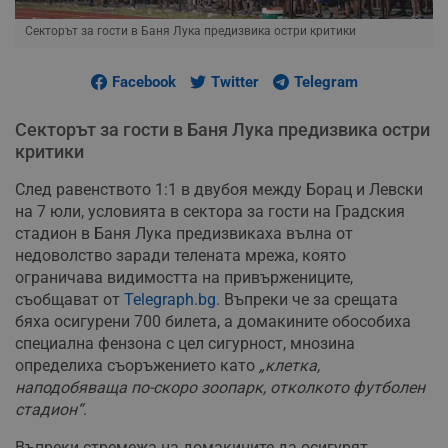
Секторът за гости в Баня Лука предизвика остри критики
Facebook
Twitter
Telegram
Секторът за гости в Баня Лука предизвика остри
критики
След равенството 1:1 в двубоя между Борац и Левски
на 7 юли, условията в сектора за гости на Градския
стадион в Баня Лука предизвикаха вълна от
недоволство заради телената мрежа, която
ограничава видимостта на привържениците,
съобщават от
Telegraph.bg
. Въпреки че за срещата
бяха осигурени 700 билета, а домакините обособиха
специална фензона с цел сигурност, мнозина
определиха съоръжението като
„клетка,
наподобяваща по-скоро зоопарк, отколкото футболен
стадион“
.
Въпреки стремежа на домакините да осигурят