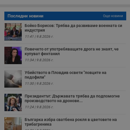
о
р
п
н
Последни новини
Още новини
п
к
Бойко Борисов: Трябва да развиваме военната си
ч
п
индустрия
с
11:41 | 9.8.2026 г.
б
__cf_bm
29
Т
Cloudflare Inc.
Повечето от употребяващите дрога не знаят, че
минути
с
.twitter.com
купуват фентанил
59
р
секунди
м
11:34 | 9.8.2026 г.
б
о
у
Убийството в Пловдив освети "ловците на
п
педофили"
о
и
11:30 | 9.8.2026 г.
т
receive-cookie-deprecation
.hit.gemius.pl
1 година
Т
Президентът: Държавата трябва да подпомогне
с
производството на дронове...
с
11:24 | 9.8.2026 г.
н
н
п
Българка избра сватбена рокля в цветовете на
б
п
трибагреника
с