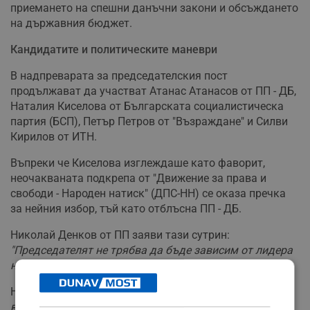
приемането на спешни данъчни закони и обсъждането
на държавния бюджет.
Кандидатите и политическите маневри
В надпреварата за председателския пост
продължават да участват Атанас Атанасов от ПП - ДБ,
Наталия Киселова от Българската социалистическа
партия (БСП), Петър Петров от "Възраждане" и Силви
Кирилов от ИТН.
Въпреки че Киселова изглеждаше като фаворит,
неочакваната подкрепа от "Движение за права и
свободи - Народен натиск" (ДПС-НН) се оказа пречка
за нейния избор, тъй като отблъсна ПП - ДБ.
Николай Денков от ПП заяви тази сутрин:
"Председателят не трябва да бъде зависим от лидера
на ДПС-НН Делян Пеевски"
.
Наталия Киселова направи уточнение:
"БСП не е
водила разговори с ДПС-НН"
, като добави, че