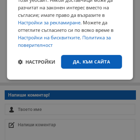
този уебсайт. Някои доставчици може да
разчитат на законен интерес вместо на
съгласие; имате право да възразите в
Настройки за рекламиране
. Можете да
оттеглите съгласието си по всяко време в
Настройки на бисквитките
.
Политика за
поверителност
НАСТРОЙКИ
ДА, КЪМ САЙТА
Строго
Ефективност
необходимо
Напиши коментар!
Таргетиране
Функционалност
Некласифицирани