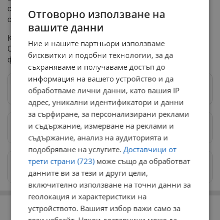
социалистите са подписали декларацията за кордон
Отговорно използване на
около Пеевски, за която настоява ПП - ДБ.
вашите данни
Киселова все още разполага с подкрепата на ГЕРБ -
Ние и нашите партньори използваме
СДС, както стана ясно от изявление на лидера на
бисквитки и подобни технологии, за да
формацията Бойко Борисов тази сутрин.
съхраняваме и получаваме достъп до
информация на вашето устройство и да
Следвай ни в Google News
→
обработваме лични данни, като вашия IP
адрес, уникални идентификатори и данни
за сърфиране, за персонализирани реклами
и съдържание, измерване на реклами и
Предпочитани източници
→
съдържание, анализ на аудиторията и
подобряване на услугите.
Доставчици от
трети страни (723)
може също да обработват
Изпращайте снимки и информация на
news@dunavmost.com
данните ви за тези и други цели,
включително използване на точни данни за
геолокация и характеристики на
РЕКЛАМА
устройството. Вашият избор важи само за