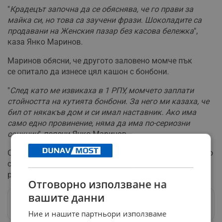
"
Крадецът започна да се обяснява, че го прави за
майка си, но това са заучени фрази. Шоколадите са
продавани на Женския пазар без касова бележка
",
каза Янко Маринов.
Маринов обясни, че другото заловено момче пък
се опитало да изнесе цял кашон с бонбони.
"
След като ме извикаха в 1 РПУ, момчето заплати
стойността на кутията бонбони. За него ми казаха, че
бил от някакъв дом и си имал наставник. Ако има
само едно провинение, няма да има по-сериозни
санкции
", поясни Янко Маринов.
Обикновено случаите се водили за маловажни, защото
стойността на откраднатото било под минималната
работна заплата.
Отговорно използване на
вашите данни
Следвай ни в Google News
→
Ние и нашите партньори използваме