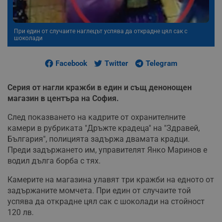
При един от случаите наглецът успява да открадне цял сак с
шоколади
Facebook
Twitter
Telegram
Серия от нагли кражби в един и същ денонощен
магазин в центъра на София.
След показването на кадрите от охранителните
камери в рубриката "Дръжте крадеца" на "Здравей,
България", полицията задържа двамата крадци.
Преди задържането им, управителят Янко Маринов е
водил дълга борба с тях.
Камерите на магазина улавят три кражби на едното от
задържаните момчета. При един от случаите той
успява да открадне цял сак с шоколади на стойност
120 лв.