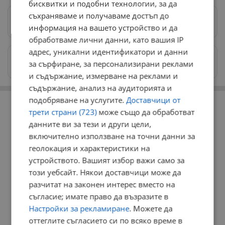
бисквитки и подобни технологии, за да
съхраняваме и получаваме достъп до
Предпочитани източници
→
информация на вашето устройство и да
обработваме лични данни, като вашия IP
адрес, уникални идентификатори и данни
Изпращайте снимки и информация на
за сърфиране, за персонализирани реклами
news@dunavmost.com
и съдържание, измерване на реклами и
съдържание, анализ на аудиторията и
РЕКЛАМА
подобряване на услугите.
Доставчици от
трети страни (723)
може също да обработват
данните ви за тези и други цели,
включително използване на точни данни за
геолокация и характеристики на
устройството. Вашият избор важи само за
този уебсайт. Някои доставчици може да
разчитат на законен интерес вместо на
съгласие; имате право да възразите в
Настройки за рекламиране
. Можете да
оттеглите съгласието си по всяко време в