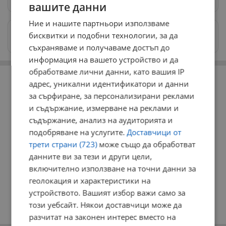
вашите данни
Ние и нашите партньори използваме
Изпращайте снимки и информация на
бисквитки и подобни технологии, за да
news@dunavmost.com
съхраняваме и получаваме достъп до
информация на вашето устройство и да
РЕКЛАМА
обработваме лични данни, като вашия IP
адрес, уникални идентификатори и данни
за сърфиране, за персонализирани реклами
и съдържание, измерване на реклами и
съдържание, анализ на аудиторията и
подобряване на услугите.
Доставчици от
трети страни (723)
може също да обработват
данните ви за тези и други цели,
включително използване на точни данни за
геолокация и характеристики на
устройството. Вашият избор важи само за
този уебсайт. Някои доставчици може да
разчитат на законен интерес вместо на