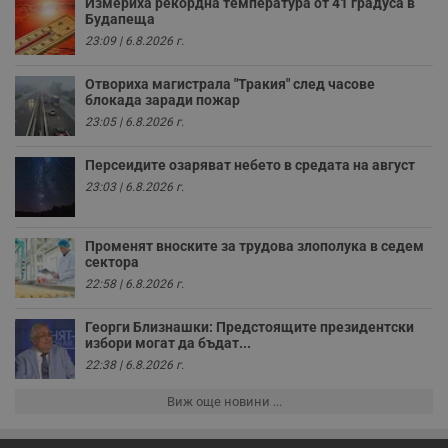
Измериха рекордна температура от 41 градуса в
н
Будапеща
п
к
23:09 | 6.8.2026 г.
ч
п
с
Отвориха магистрала "Тракия" след часове
б
блокада заради пожар
__cf_bm
29
Т
Cloudflare Inc.
23:05 | 6.8.2026 г.
минути
с
.twitter.com
59
р
секунди
м
Персеидите озаряват небето в средата на август
б
23:03 | 6.8.2026 г.
о
у
п
о
и
Променят вноските за трудова злополука в седем
т
сектора
22:58 | 6.8.2026 г.
receive-cookie-deprecation
.hit.gemius.pl
1 година
Т
с
с
Георги Близнашки: Предстоящите президентски
н
избори могат да бъдат...
н
п
22:38 | 6.8.2026 г.
б
п
с
Виж още новини ...
о
с
а