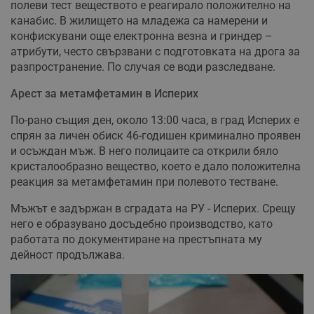
полеви тест веществото е реагирало положително на
канабис. В жилището на младежа са намерени и
конфискувани още електронна везна и гриндер –
атрибути, често свързвани с подготовката на дрога за
разпространение. По случая се води разследване.
Арест за метамфетамин в Исперих
По-рано същия ден, около 13:00 часа, в град Исперих е
спрян за личен обиск 46-годишен криминално проявен
и осъждан мъж. В него полицаите са открили бяло
кристалообразно вещество, което е дало положителна
реакция за метамфетамин при полевото тестване.
Мъжът е задържан в сградата на РУ - Исперих. Срещу
него е образувано досъдебно производство, като
работата по документиране на престъпната му
дейност продължава.