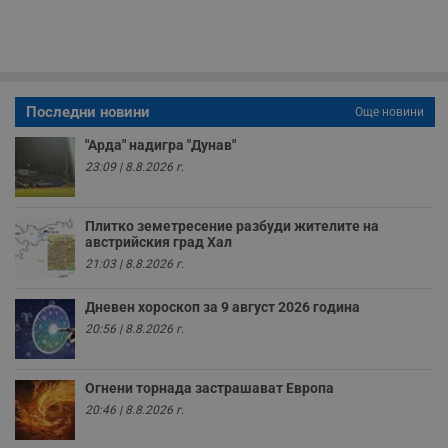
п
с
о
с
а
р
у
з
Последни новини
Още новини
з
п
"Арда" надигра "Дунав"
ASP.NET_SessionId
Сесия
Т
Microsoft
23:09 | 8.8.2026 г.
с
Corporation
D
www.dunavmost.com
п
и
Плитко земетресение разбуди жителите на
т
австрийския град Хал
к
п
21:03 | 8.8.2026 г.
и
у
р
Дневен хороскоп за 9 август 2026 година
к
20:56 | 8.8.2026 г.
п
д
д
п
у
Огнени торнада застрашават Европа
20:46 | 8.8.2026 г.