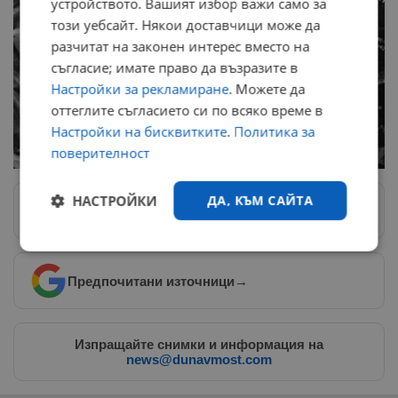
устройството. Вашият избор важи само за
този уебсайт. Някои доставчици може да
разчитат на законен интерес вместо на
съгласие; имате право да възразите в
Настройки за рекламиране
. Можете да
оттеглите съгласието си по всяко време в
Настройки на бисквитките
.
Политика за
поверителност
НАСТРОЙКИ
ДА, КЪМ САЙТА
Следвай ни в Google News
→
Строго
Ефективност
необходимо
Предпочитани източници
→
Таргетиране
Функционалност
Изпращайте снимки и информация на
news@dunavmost.com