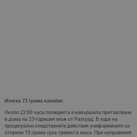
Иззеха 73 грама канабис
Около 22:00 часа полицията е извършила претърсване
в дома на 23-годишен мъж от Разград. В хода на
процесуално-следствените действия униформените са
открили 73 грама суха тревиста маса. При направения