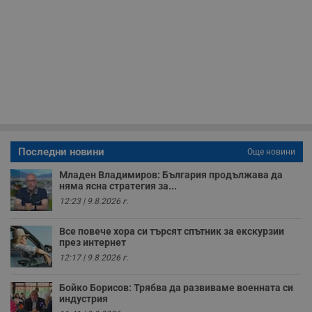
т
в
с
з
с
п
о
р
п
н
п
к
ч
п
с
б
Последни новини
Още новини
__cf_bm
29
Т
Cloudflare Inc.
Младен Владимиров: България продължава да
минути
с
.twitter.com
няма ясна стратегия за...
59
р
секунди
м
12:23 | 9.8.2026 г.
б
о
у
Все повече хора си търсят спътник за екскурзии
п
през интернет
о
и
12:17 | 9.8.2026 г.
т
receive-cookie-deprecation
.hit.gemius.pl
1 година
Т
Бойко Борисов: Трябва да развиваме военната си
с
индустрия
с