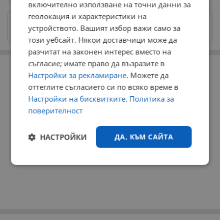
включително използване на точни данни за
геолокация и характеристики на
Изпращайте снимки и информация на
устройството. Вашият избор важи само за
news@dunavmost.com
този уебсайт. Някои доставчици може да
разчитат на законен интерес вместо на
РЕКЛАМА
съгласие; имате право да възразите в
Настройки за рекламиране
. Можете да
оттеглите съгласието си по всяко време в
Настройки на бисквитките
.
Политика за
поверителност
НАСТРОЙКИ
ДА, КЪМ САЙТА
Строго
Ефективност
необходимо
Таргетиране
Функционалност