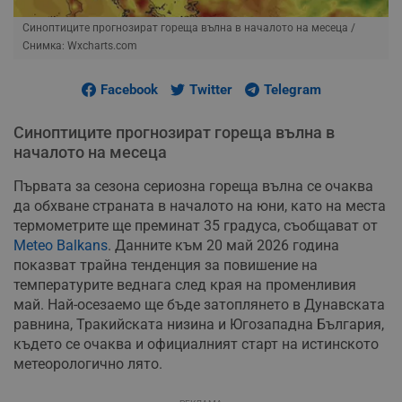
Синоптиците прогнозират гореща вълна в началото на месеца
/
Снимка: Wxcharts.com
Facebook
Twitter
Telegram
Синоптиците прогнозират гореща вълна в
началото на месеца
Първата за сезона сериозна гореща вълна се очаква
да обхване страната в началото на юни, като на места
термометрите ще преминат 35 градуса, съобщават от
Meteo Balkans
. Данните към 20 май 2026 година
показват трайна тенденция за повишение на
температурите веднага след края на променливия
май. Най-осезаемо ще бъде затоплянето в Дунавската
равнина, Тракийската низина и Югозападна България,
където се очаква и официалният старт на истинското
метеорологично лято.