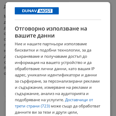
Дългосрочен характер на прогнозата
Метеоролозите все пак напомнят, че става въпрос за
дългосрочно предвиждане, което подлежи на
Отговорно използване на
допълнителни детайлизации и промени през
следващите дни. Въпреки това, към момента
вашите данни
основните глобални климатични модели показват
Ние и нашите партньори използваме
пълно единодушие относно предстоящото навлизане
бисквитки и подобни технологии, за да
на първия сериозен летен зной у нас.
"Прогнозата е
съхраняваме и получаваме достъп до
дългосрочна и е възможно да претърпи промени през
следващите дни"
, уточняват експертите, като
информация на вашето устройство и да
призовават гражданите да следят ежедневните
обработваме лични данни, като вашия IP
обновления за времето.
адрес, уникални идентификатори и данни
за сърфиране, за персонализирани реклами
и съдържание, измерване на реклами и
Следвай ни в Google News
→
съдържание, анализ на аудиторията и
подобряване на услугите.
Доставчици от
трети страни (723)
може също да обработват
Предпочитани източници
→
данните ви за тези и други цели,