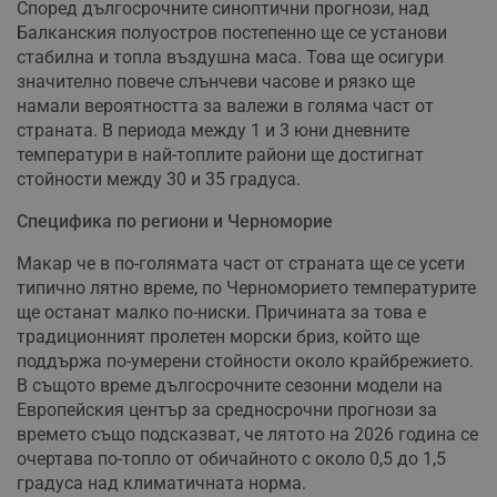
Според дългосрочните синоптични прогнози, над
Балканския полуостров постепенно ще се установи
стабилна и топла въздушна маса. Това ще осигури
значително повече слънчеви часове и рязко ще
намали вероятността за валежи в голяма част от
страната. В периода между 1 и 3 юни дневните
температури в най-топлите райони ще достигнат
стойности между 30 и 35 градуса.
Специфика по региони и Черноморие
Макар че в по-голямата част от страната ще се усети
типично лятно време, по Черноморието температурите
ще останат малко по-ниски. Причината за това е
традиционният пролетен морски бриз, който ще
поддържа по-умерени стойности около крайбрежието.
В същото време дългосрочните сезонни модели на
Европейския център за средносрочни прогнози за
времето също подсказват, че лятото на 2026 година се
очертава по-топло от обичайното с около 0,5 до 1,5
градуса над климатичната норма.