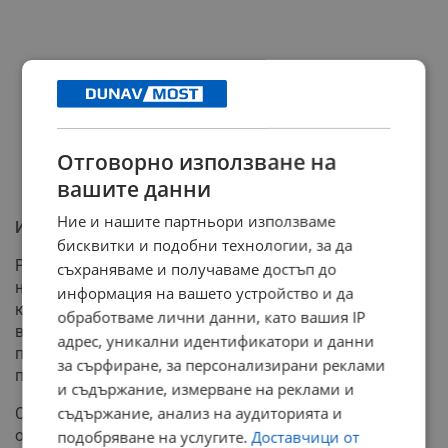
Отговорно използване на
вашите данни
Ние и нашите партньори използваме
Икономическо въздействие
бисквитки и подобни технологии, за да
Разширяването ще увеличи въздушната свързаност
съхраняваме и получаваме достъп до
на България с 25 процента през следващия сезон,
информация на вашето устройство и да
което според прогнозите ще донесе икономическо
обработваме лични данни, като вашия IP
въздействие от 1,6 милиарда лева. Това ще се отрази
адрес, уникални идентификатори и данни
положително както на туризма, така и на бизнес
за сърфиране, за персонализирани реклами
пътуванията и културния обмен в региона.
и съдържание, измерване на реклами и
съдържание, анализ на аудиторията и
Според данните на компанията, нискотарифният
оператор е свързан с 2200 работни места в България,
подобряване на услугите.
Доставчици от