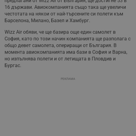
предлагани от Wizz Air от България, ще достигне 53 в
16 държави. Авиокомпанията също така ще увеличи
честотата на някои от най-търсените си полети към
Барселона, Милано, Базел и Хамбург.
Wizz Air обяви, че ще базира още един самолет в
София, като по този начин компанията ще разполага с
общо девет самолета, опериращи от България. В
момента авиокомпанията има бази в София и Варна,
но изпълнява полети и от летищата в Пловдив и
Бургас.
РЕКЛАМА