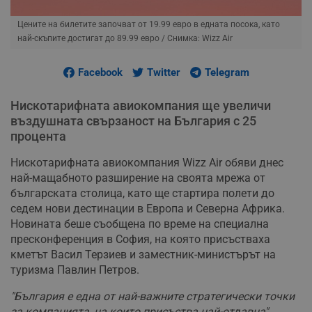
Цените на билетите започват от 19.99 евро в едната посока, като
най-скъпите достигат до 89.99 евро
/ Снимка: Wizz Air
Facebook
Twitter
Telegram
Нискотарифната авиокомпания ще увеличи
въздушната свързаност на България с 25
процента
Нискотарифната авиокомпания Wizz Air обяви днес
най-мащабното разширение на своята мрежа от
българската столица, като ще стартира полети до
седем нови дестинации в Европа и Северна Африка.
Новината беше съобщена по време на специална
пресконференция в София, на която присъстваха
кметът Васил Терзиев и заместник-министърът на
туризма Павлин Петров.
"България е една от най-важните стратегически точки
за компанията, на които присъства най-отдавна"
,