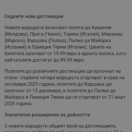
Седемте нови дестинации
Новите маршрути включват полети до Кишинев
(Молдова), Прага (Чехия), Торино (Италия), Маракеш
(Мароко), Варшава (Полша), Палма де Майорка
(Испания) и Ламеция Терме (Италия). Цените на
билетите започват от 19.99 евро в едната посока, като
най-скъпите достигат до 89.99 евро.
Полетите до различните дестинации ще започнат на
етапи - първите четири маршрута стартират в края на
октомври 2025 година, полетите до Варшава ще
започнат от 15 декември, а полетите до Палма де
Майорка и Ламеция Терме ще се стартират от 31 март
2026 година.
Значително разширение на дейността
С новите маршрути общият брой на дестинациите,