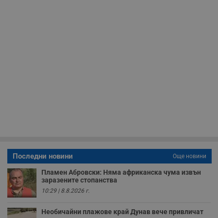
receive-cookie-deprecation
.hit.gemius.pl
1 година
Т
с
с
н
н
п
б
п
с
о
с
а
р
у
з
з
п
ASP.NET_SessionId
Сесия
Т
Microsoft
с
Corporation
D
www.dunavmost.com
п
Последни новини
Още новини
и
т
к
Пламен Абровски: Няма африканска чума извън
п
заразените стопанства
и
10:29 | 8.8.2026 г.
у
р
к
Необичайни плажове край Дунав вече привличат
п