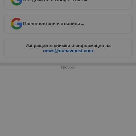
Таргетиране
Функционалност
Предпочитани източници
→
Некласифицирани
Изпращайте снимки и информация на
news@dunavmost.com
РЕКЛАМА
Строго необходимо
Ефективност
Таргетиране
Функционалност
Некласифицирани
Строго необходимите бисквитки позволяват основната
функционалност на уебсайта, като потребителско
влизане и управление на акаунта. Уебсайтът не може да
се използва правилно без строго необходими
бисквитки.
Валиден