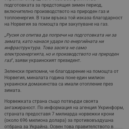
подготовката за предстоящия зимен период,
включително производството на природен газ и
топлоенергия. В тази връзка той изказа благодарност
на Норвегия за помощта при закупуване на газ.
„
Русия се опитва да попречи на подготовката ни за
зимата, като нанася удари по енергийната ни
инфраструктура. Това засяга не само
електроенергията, но и производството на природен
газ
“, заяви украинският президент.
Зеленски припомни, че благодарение на помощта от
Норвегия, миналата година поне един милион
украински домакинства са имали отопление през
зимата.
Норвежката страна също потвърди своята
ангажираност. По информация на агенция Укринформ,
страната предоставя 7 милиарда норвежки крони
(около 696 милиона долара) за противовъздушна
отбрана за Украйна. Освен това правителството в