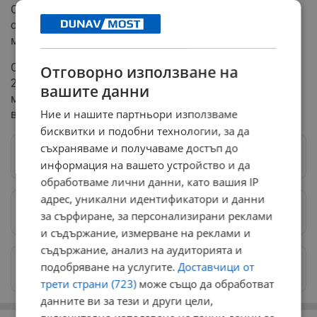
Осло ще предложи пред парламента да бъде
отпусната помощ в размер на 85 милиарда крони (7,2
милиарда евро) както за 2026, така и за 2027 година.
Общата подкрепа, планирана от Норвегия за периода
Отговорно използване на
2023 - 2030 година, ще възлиза на приблизително 275
вашите данни
милиарда крони (над 23 милиарда евро), която
Ние и нашите партньори използваме
включва гражданска и военна помощ.
бисквитки и подобни технологии, за да
съхраняваме и получаваме достъп до
Следвай ни в Google News
→
информация на вашето устройство и да
обработваме лични данни, като вашия IP
адрес, уникални идентификатори и данни
Предпочитани източници
→
за сърфиране, за персонализирани реклами
и съдържание, измерване на реклами и
съдържание, анализ на аудиторията и
Изпращайте снимки и информация на
подобряване на услугите.
Доставчици от
news@dunavmost.com
трети страни (723)
може също да обработват
данните ви за тези и други цели,
РЕКЛАМА