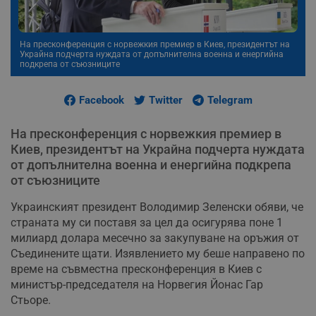
На пресконференция с норвежкия премиер в Киев, президентът на
Украйна подчерта нуждата от допълнителна военна и енергийна
подкрепа от съюзниците
Facebook
Twitter
Telegram
На пресконференция с норвежкия премиер в
Киев, президентът на Украйна подчерта нуждата
от допълнителна военна и енергийна подкрепа
от съюзниците
Украинският президент Володимир Зеленски обяви, че
страната му си поставя за цел да осигурява поне 1
милиард долара месечно за закупуване на оръжия от
Съединените щати. Изявлението му беше направено по
време на съвместна пресконференция в Киев с
министър-председателя на Норвегия Йонас Гар
Стьоре.