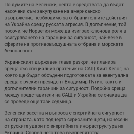
По думите на Зеленски, целта е средствата да бъдат
насочени към закупуване на американско
въоръжение, необходимо за отбранителните действия
на Украйна срещу руската агресия. В допълнение, той
посочи, че Норвегия може да изиграе ключова роля в
осигуряването на гаранции за сигурност, най-вече в
сферите на противовъздушната отбрана и морската
безопасност.
Украинският държавен глава разкри, че планира
среща със специалния пратеник на САЩ Кийт Келог, на
която ще бъдат обсъдени подготовката за евентуална
среща с руския президент Владимир Путин, както и
допълнителни гаранции за сигурност. Подобна среща
между представители на САЩ и Украйна се очаква да
се проведе още тази седмица.
Зеленски засегна и въпроса с енергийната сигурност
на страната, като подчерта сериозните щети, нанесени
от руските удари по енергийната инфраструктура на
Украйна. Според него това възпрепятства