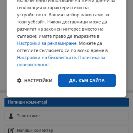
включително използване на точни данни за
геолокация и характеристики на
устройството. Вашият избор важи само за
този уебсайт. Някои доставчици може да
разчитат на законен интерес вместо на
съгласие; имате право да възразите в
Настройки за рекламиране
. Можете да
оттеглите съгласието си по всяко време в
Настройки на бисквитките
.
Политика за
поверителност
НАСТРОЙКИ
ДА, КЪМ САЙТА
Строго
Ефективност
Напиши коментар!
необходимо
Таргетиране
Функционалност