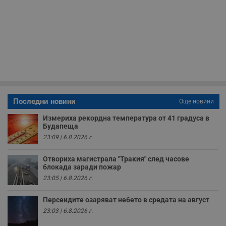
в
с
з
с
п
о
р
п
н
п
к
ч
п
с
Последни новини
Още новини
б
__cf_bm
29
Т
Измериха рекордна температура от 41 градуса в
Cloudflare Inc.
минути
с
.twitter.com
Будапеща
59
р
23:09 | 6.8.2026 г.
секунди
м
б
о
Отвориха магистрала "Тракия" след часове
у
блокада заради пожар
п
о
23:05 | 6.8.2026 г.
и
т
Персеидите озаряват небето в средата на август
receive-cookie-deprecation
.hit.gemius.pl
1 година
Т
с
23:03 | 6.8.2026 г.
с
н