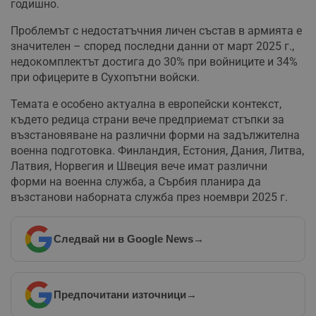
годишно.
Проблемът с недостатъчния личен състав в армията е
значителен – според последни данни от март 2025 г.,
недокомплектът достига до 30% при войниците и 34%
при офицерите в Сухопътни войски.
Темата е особено актуална в европейски контекст,
където редица страни вече предприемат стъпки за
възстановяване на различни форми на задължителна
военна подготовка. Финландия, Естония, Дания, Литва,
Латвия, Норвегия и Швеция вече имат различни
форми на военна служба, а Сърбия планира да
възстанови наборната служба през ноември 2025 г.
Следвай ни в Google News
→
Предпочитани източници
→