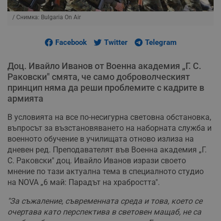
/ Снимка: Bulgaria On Air
Facebook
Twitter
Telegram
Доц. Ивайло Иванов от Военна академия „Г. С.
Раковски" смята, че само доброволческият
принцип няма да реши проблемите с кадрите в
армията
В условията на все по-несигурна световна обстановка,
въпросът за възстановяването на наборната служба и
военното обучение в училищата отново излиза на
дневен ред. Преподавателят във Военна академия „Г.
С. Раковски" доц. Ивайло Иванов изрази своето
мнение по тази актуална тема в специалното студио
на NOVA „6 май: Парадът на храбростта".
"За съжаление, съвременната среда и това, което се
очертава като перспектива в световен мащаб, не са