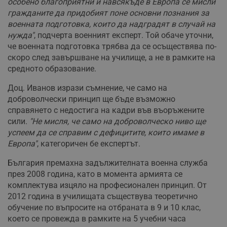
особено благоприятни и навсякъде в Европа се мисли
гражданите да придобият поне основни познания за
военната подготовка, които да надградят в случай на
нужда"
, подчерта военният експерт. Той обаче уточни,
че военната подготовка трябва да се осъществява по-
скоро след завършване на училище, а не в рамките на
средното образование.
Доц. Иванов изрази съмнение, че само на
доброволчески принцип ще бъде възможно
справянето с недостига на кадри във въоръжените
сили.
"Не мисля, че само на доброволческо ниво ще
успеем да се справим с дефицитите, които имаме в
Европа"
, категоричен бе експертът.
България премахна задължителната военна служба
през 2008 година, като в момента армията се
комплектува изцяло на професионален принцип. От
2012 година в училищата съществува теоретично
обучение по въпросите на отбраната в 9 и 10 клас,
което се провежда в рамките на 5 учебни часа