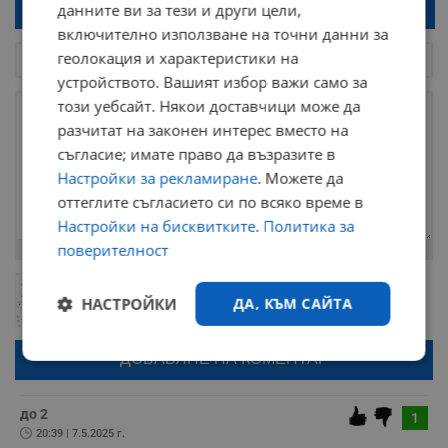
данните ви за тези и други цели,
Напиши коментар!
включително използване на точни данни за
геолокация и характеристики на
устройството. Вашият избор важи само за
този уебсайт. Някои доставчици може да
разчитат на законен интерес вместо на
съгласие; имате право да възразите в
Настройки за рекламиране
. Можете да
оттеглите съгласието си по всяко време в
Настройки на бисквитките
.
Политика за
поверителност
Остават
2000
символа
ОБНОВИ
Поради зачестилите злоупотреби в сайта, за да оставите анонимен
НАСТРОЙКИ
ДА, КЪМ САЙТА
коментар или да гласувате изискваме да се идентифицирате с
google акаунт.
Натискайки на бутона "Вход с google" по-долу, коментарът ви ще
Строго
Ефективност
бъде публикуван анонимно под псевдонима който сте попълнили
необходимо
по-горе в полето "Твоето име". Никаква лична информация за вас
няма да бъде съхранявана при нас или показвана на други
потребители.
до 2
1
20:39 | 7.5.2025 г.