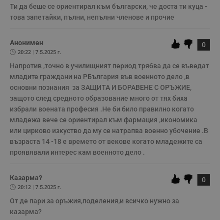
Таргетиране
Функционалност
Ти да беше се ориентирал към български, че доста ти куца - 
това запетайки, пълни, непълни членове и прочие
Некласифицирани
Анонимен
0
20:22 | 7.5.2025 г.
Напротив ,точно в училищният период трябва да се въведат 
младите граждани на РБългария във военното дело ,в 
основни познания  за ЗАЩИТА И БОРАВЕНЕ С ОРЪЖИЕ, 
защото след средното образование много от тях биха 
избрали воената професия .Не би било правилно когато 
Строго необходимо
Ефективност
младежа вече се ориентирал към фармация ,икономика 
Таргетиране
Функционалност
или цирково изкуство да му се натрапва военно убочение .В 
Некласифицирани
възраста 14 -18 е времето от векове когато младежите са 
проявявали интерес кам военното дело .
Строго необходимите бисквитки позволяват основната
функционалност на уебсайта, като потребителско
влизане и управление на акаунта. Уебсайтът не може да
Казарма?
0
се използва правилно без строго необходими
20:12 | 7.5.2025 г.
бисквитки.
От де пари за оръжия,поделения,и всичко нужно за 
Валиден
Име
Доставчик
/
Домейн
О
казарма?
до