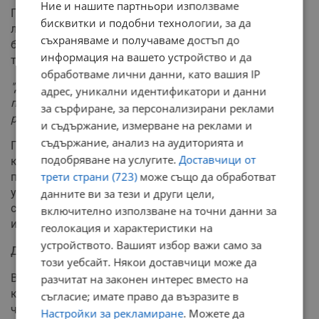
Ние и нашите партньори използваме
Противно на страховития си външен вид, във Вихрен
бисквитки и подобни технологии, за да
липсва всякаква агресия. Той съжителства
съхраняваме и получаваме достъп до
безпроблемно с други кучета и изключително
информация на вашето устройство и да
търпеливо понася игрите на най-малките.
обработваме лични данни, като вашия IP
"Децата буквално му се катерят по главата и няма
адрес, уникални идентификатори и данни
проблем с това. Даже и децата понякога го
за сърфиране, за персонализирани реклами
разхождат"
, споделя Николай Христов.
и съдържание, измерване на реклами и
съдържание, анализ на аудиторията и
Полувълкът намира по-добър общ език с женските
подобряване на услугите.
Доставчици от
кучета, докато мъжките често подхождат към него с
трети страни (723)
може също да обработват
подозрение. Липсва му и изразен ловен инстинкт за
убиване – интересът му към горските животни се
данните ви за тези и други цели,
свежда до кратка гонитба, след която бързо губи
включително използване на точни данни за
интерес. Също така, той не се храни със сурово месо.
геолокация и характеристики на
устройството. Вашият избор важи само за
Дивият инстинкт
този уебсайт. Някои доставчици може да
Въпреки питомния си характер, дивата кръв на
разчитат на законен интерес вместо на
карпатски вълк понякога напомня за себе си. Хората
съгласие; имате право да възразите в
често се стъпват респектирани при вида му, мислейки
Настройки за рекламиране
. Можете да