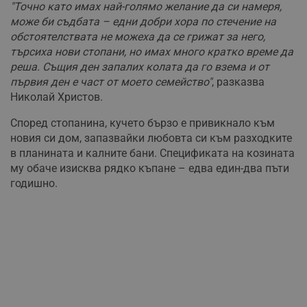
"Точно като имах най-голямо желание да си намеря,
може би съдбата – едни добри хора по стечение на
обстоятелствата не можеха да се грижат за него,
търсиха нови стопани, но имах много кратко време да
реша. Същия ден запалих колата да го взема и от
първия ден е част от моето семейство"
, разказва
Николай Христов.
Според стопанина, кучето бързо е привикнало към
новия си дом, запазвайки любовта си към разходките
в планината и калните бани. Спецификата на козината
му обаче изисква рядко къпане – едва един-два пъти
годишно.