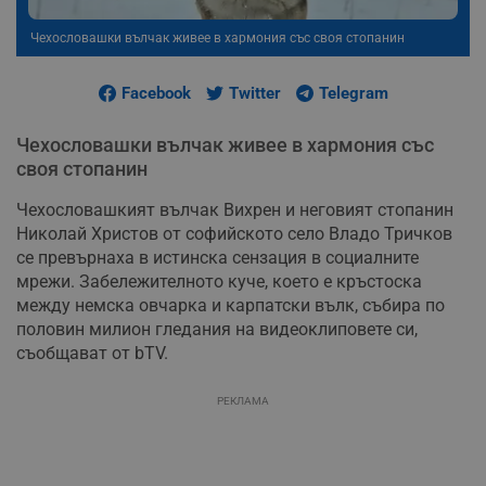
Чехословашки вълчак живее в хармония със своя стопанин
Facebook
Twitter
Telegram
Чехословашки вълчак живее в хармония със
своя стопанин
Чехословашкият вълчак Вихрен и неговият стопанин
Николай Христов от софийското село Владо Тричков
се превърнаха в истинска сензация в социалните
мрежи. Забележителното куче, което е кръстоска
между немска овчарка и карпатски вълк, събира по
половин милион гледания на видеоклиповете си,
съобщават от bTV.
РЕКЛАМА