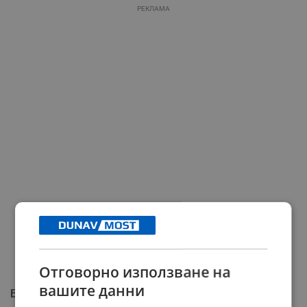
РЕКЛАМА
Отговорно използване на
вашите данни
Без капка агресия