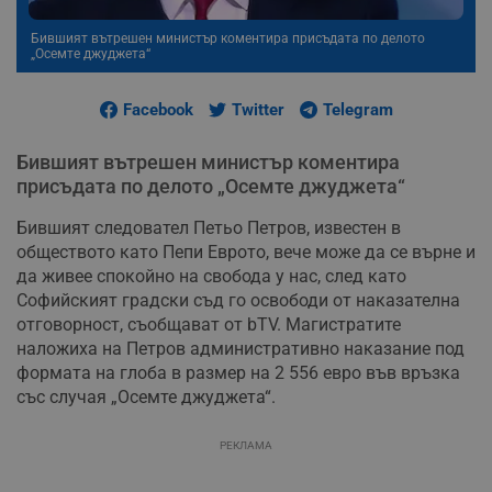
Бившият вътрешен министър коментира присъдата по делото
„Осемте джуджета“
Facebook
Twitter
Telegram
Бившият вътрешен министър коментира
присъдата по делото „Осемте джуджета“
Бившият следовател Петьо Петров, известен в
обществото като Пепи Еврото, вече може да се върне и
да живее спокойно на свобода у нас, след като
Софийският градски съд го освободи от наказателна
отговорност, съобщават от bTV. Магистратите
наложиха на Петров административно наказание под
формата на глоба в размер на 2 556 евро във връзка
със случая „Осемте джуджета“.
РЕКЛАМА