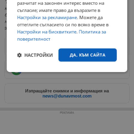
"Бройката на променените закони не бива да бъде
разчитат на законен интерес вместо на
критерий за добра работа на един парламент. Дори
съгласие; имате право да възразите в
бих се успокоил вътрешно, включително и по темата с
Настройки за рекламиране
. Можете да
наказателните закони, ако много рядко ги пипаме"
,
оттеглите съгласието си по всяко време в
завърши проф. Веселин Вучков.
Настройки на бисквитките
.
Политика за
поверителност
Следвай ни в Google News
→
НАСТРОЙКИ
ДА, КЪМ САЙТА
Предпочитани източници
→
Строго
Ефективност
необходимо
Изпращайте снимки и информация на
news@dunavmost.com
Таргетиране
Функционалност
РЕКЛАМА
Некласифицирани