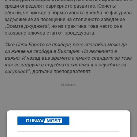
срещи определят кариерното развитие. Юристът
обясни, че никъде в нормативната уредба не фигурира
задължение за посещение на столичното заведение
„Осемте джуджета“, но на практика това често се е
оказвало ключов етап от процедурата.
"Ако Пепи Еврото се прибере, вече спокойно може да
си живее на свобода в България. Но явлението е
важно. И назад във времето е имало скандали за това
как се кадрува в съдебната система и в службите за
сигурност"
, допълни преподавателят.
РЕКЛАМА