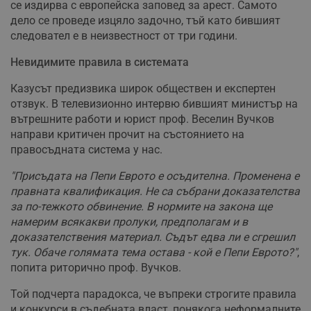
се издирва с европейска заповед за арест. Самото
дело се проведе изцяло задочно, тъй като бившият
следовател е в неизвестност от три години.
Невидимите правила в системата
Казусът предизвика широк обществен и експертен
отзвук. В телевизионно интервю бившият министър на
вътрешните работи и юрист проф. Веселин Вучков
направи критичен прочит на състоянието на
правосъдната система у нас.
"Присъдата на Пепи Еврото е осъдителна. Променена е
правната квалификация. Не са събрани доказателства
за по-тежкото обвинение. В нормите на закона ще
намерим всякакви пролуки, предполагам и в
доказателствения материал. Съдът едва ли е сгрешил
тук. Обаче голямата тема остава - кой е Пепи Еврото?"
,
попита риторично проф. Вучков.
Той подчерта парадокса, че въпреки строгите правила
и конкурси в съдебната власт, понякога неформалните