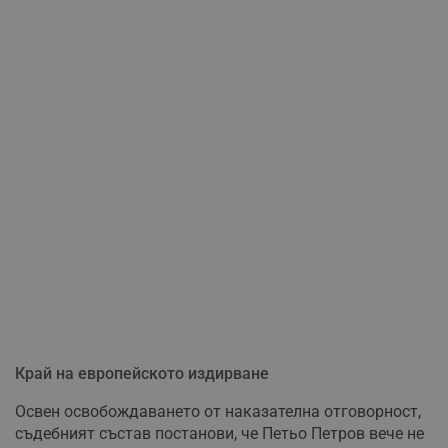
Край на европейското издирване
Освен освобождаването от наказателна отговорност,
съдебният състав постанови, че Петьо Петров вече не