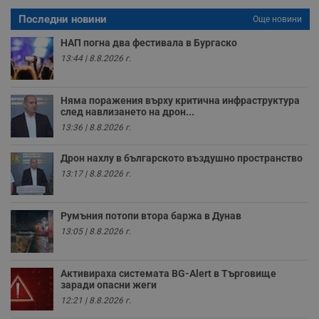
с
а
Последни новини
Още новини
р
у
НАП погна два фестивала в Бургаско
з
з
13:44 | 8.8.2026 г.
п
ASP.NET_SessionId
Сесия
Т
Microsoft
с
Corporation
Няма поражения върху критична инфраструктура
D
www.dunavmost.com
след навлизането на дрон...
п
и
13:36 | 8.8.2026 г.
т
к
п
Дрон нахлу в българското въздушно пространство
и
13:17 | 8.8.2026 г.
у
р
к
п
д
Румъния потопи втора баржа в Дунав
д
13:05 | 8.8.2026 г.
п
у
Активираха системата BG-Alert в Търговище
заради опасни жеги
12:21 | 8.8.2026 г.
Доставчик
/
Валиден
Валиден
Име
Име
Доставчик
/
Домейн
Описание
Описание