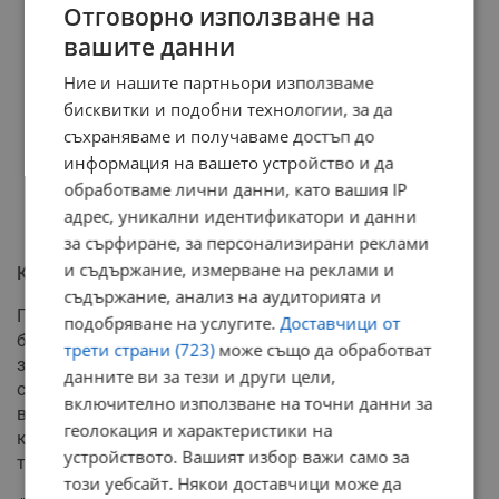
Отговорно използване на
вашите данни
Ние и нашите партньори използваме
бисквитки и подобни технологии, за да
съхраняваме и получаваме достъп до
информация на вашето устройство и да
обработваме лични данни, като вашия IP
адрес, уникални идентификатори и данни
за сърфиране, за персонализирани реклами
и съдържание, измерване на реклами и
Качество вместо количество закони
съдържание, анализ на аудиторията и
По отношение на евентуални предстоящи реформи,
подобряване на услугите.
Доставчици от
бившият вътрешен министър изрази надежда, че
трети страни (723)
може също да обработват
законодателят няма да пристъпи към прибързано
данните ви за тези и други цели,
създаване на изцяло нови норми за МВР и съдебната
включително използване на точни данни за
власт. Според него общата част на Наказателния
геолокация и характеристики на
кодекс не се нуждае от дълбоки промени, а фокусът
устройството. Вашият избор важи само за
трябва да падне върху хората в системата.
този уебсайт. Някои доставчици може да