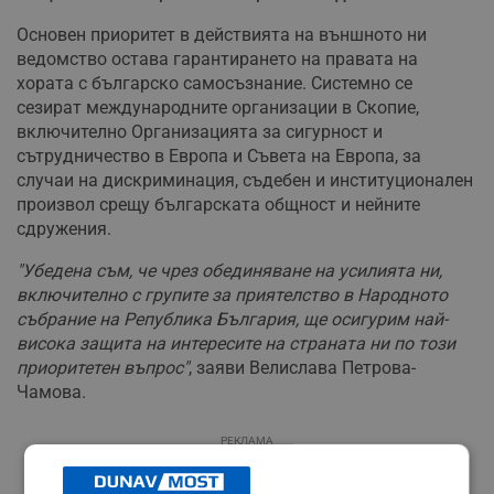
Основен приоритет в действията на външното ни
ведомство остава гарантирането на правата на
хората с българско самосъзнание. Системно се
сезират международните организации в Скопие,
включително Организацията за сигурност и
сътрудничество в Европа и Съвета на Европа, за
случаи на дискриминация, съдебен и институционален
произвол срещу българската общност и нейните
сдружения.
"Убедена съм, че чрез обединяване на усилията ни,
включително с групите за приятелство в Народното
събрание на Република България, ще осигурим най-
висока защита на интересите на страната ни по този
приоритетен въпрос"
, заяви Велислава Петрова-
Чамова.
РЕКЛАМА