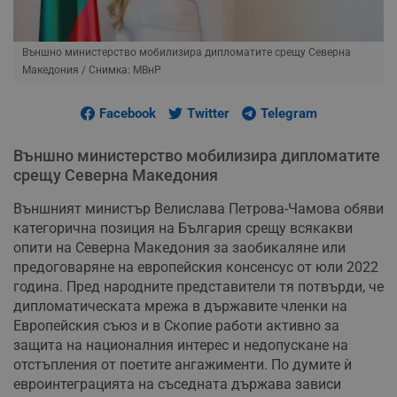
Външно министерство мобилизира дипломатите срещу Северна
Македония
/ Снимка: МВнР
Facebook
Twitter
Telegram
Външно министерство мобилизира дипломатите
срещу Северна Македония
Външният министър Велислава Петрова-Чамова обяви
категорична позиция на България срещу всякакви
опити на Северна Македония за заобикаляне или
предоговаряне на европейския консенсус от юли 2022
година. Пред народните представители тя потвърди, че
дипломатическата мрежа в държавите членки на
Европейския съюз и в Скопие работи активно за
защита на националния интерес и недопускане на
отстъпления от поетите ангажименти. По думите ѝ
евроинтеграцията на съседната държава зависи