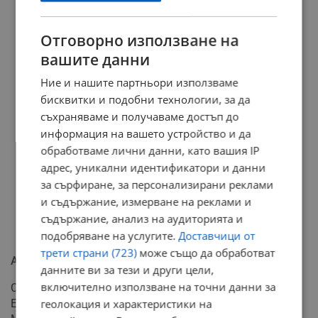
Отговорно използване на
вашите данни
Ние и нашите партньори използваме
бисквитки и подобни технологии, за да
съхраняваме и получаваме достъп до
информация на вашето устройство и да
обработваме лични данни, като вашия IP
адрес, уникални идентификатори и данни
за сърфиране, за персонализирани реклами
и съдържание, измерване на реклами и
съдържание, анализ на аудиторията и
подобряване на услугите.
Доставчици от
трети страни (723)
може също да обработват
Ангажиментите на преговорната рамка
данните ви за тези и други цели,
включително използване на точни данни за
Според приетата от всички държави членки на
Европейския съюз преговорна рамка, Северна
геолокация и характеристики на