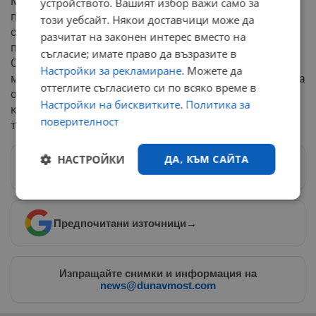
Македония е длъжна да включи българите в
устройството. Вашият избор важи само за
преамбюла на своята конституция, преди да започне
този уебсайт. Някои доставчици може да
същинските преговори за членство. Подписаният
разчитат на законен интерес вместо на
преди три години двустранен протокол задължава
съгласие; имате право да възразите в
Скопие да не претендира за признаване на
Настройки за рекламиране
. Можете да
македонско малцинство в България, да спре говора на
оттеглите съгласието си по всяко време в
омразата, да реабилитира жертвите на
Настройки на бисквитките
.
Политика за
комунистическия режим и да отвори архивите на
поверителност
тайните служби на бивша Югославия.
НАСТРОЙКИ
ДА, КЪМ САЙТА
Следвай ни в Google News
→
Строго
Ефективност
необходимо
Предпочитани източници
→
Таргетиране
Функционалност
Изпращайте снимки и информация на
news@dunavmost.com