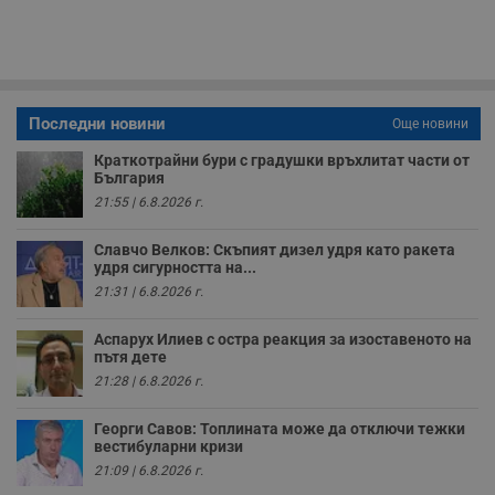
п
с
о
с
а
р
у
з
Последни новини
Още новини
з
п
Краткотрайни бури с градушки връхлитат части от
България
ASP.NET_SessionId
Сесия
Т
Microsoft
с
Corporation
21:55 | 6.8.2026 г.
D
www.dunavmost.com
п
и
Славчо Велков: Скъпият дизел удря като ракета
т
удря сигурността на...
к
п
21:31 | 6.8.2026 г.
и
у
р
Аспарух Илиев с остра реакция за изоставеното на
к
пътя дете
п
д
21:28 | 6.8.2026 г.
д
п
у
Георги Савов: Топлината може да отключи тежки
вестибуларни кризи
21:09 | 6.8.2026 г.