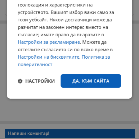
Изпращайте снимки и информация на
геолокация и характеристики на
news@dunavmost.com
устройството. Вашият избор важи само за
този уебсайт. Някои доставчици може да
РЕКЛАМА
разчитат на законен интерес вместо на
съгласие; имате право да възразите в
Настройки за рекламиране
. Можете да
оттеглите съгласието си по всяко време в
Настройки на бисквитките
.
Политика за
поверителност
НАСТРОЙКИ
ДА, КЪМ САЙТА
Строго
Ефективност
необходимо
Таргетиране
Функционалност
Напиши коментар!