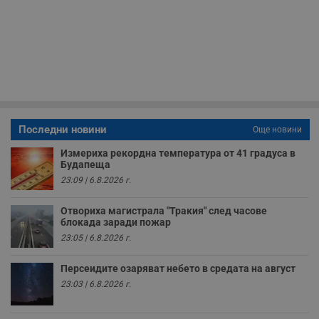
с
з
с
п
о
р
п
н
п
к
ч
п
Последни новини
с
Още новини
б
Измериха рекордна температура от 41 градуса в
__cf_bm
29
Т
Cloudflare Inc.
Будапеща
минути
с
.twitter.com
59
р
23:09 | 6.8.2026 г.
секунди
м
б
о
Отвориха магистрала "Тракия" след часове
у
блокада заради пожар
п
23:05 | 6.8.2026 г.
о
и
т
Персеидите озаряват небето в средата на август
receive-cookie-deprecation
.hit.gemius.pl
1 година
Т
23:03 | 6.8.2026 г.
с
с
н