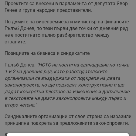
Проектите са внесени в парламента от депутата Явор
Гечев и група народни представители.
По думите на вицепремиера и министър на финансите
Гълъб Донев, по тези първи две точки от дневния ред
не е постигнато пълно разбирателство между
страните.
Позициите на бизнеса и синдикатите
Гълъб Донев:
"НСТС не постигна единодушие по точка
1 и 2 на дневния ред, като работодателските
организации се въздържаха от подкрепа на двата
законопроекта, но ще подходят конструктивно и ще
дадат конкретни текстове за изменение и допълнение
в текстовете на двата законопроекта между първо и
второ четене."
Синдикалните организации от своя страна са изразили
принципна подкрепа за предложените законопроекти.
Консенсус за доходите на възрастните