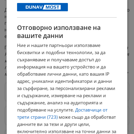
Допълнително е бил обсъден и проектът за събирането
на приходите и извършването на разходите през 2026
година, който ще действа до окончателното приемане
Отговорно използване на
на редовните държавни бюджети. Именно в тази част
вашите данни
е гласуван и скокът на най-ниските пенсии.
Ние и нашите партньори използваме
Гълъб Донев:
"По точка 3 от дневния ред членовете на
бисквитки и подобни технологии, за да
НСТС, с изключение на Асоциацията на индустриалния
съхраняваме и получаваме достъп до
капитал в България, постигнаха единодушие по
информация на вашето устройство и да
предложеното увеличение на размера на
обработваме лични данни, като вашия IP
минималната пенсия за осигурителен стаж и възраст."
адрес, уникални идентификатори и данни
за сърфиране, за персонализирани реклами
Следвай ни в Google News
→
и съдържание, измерване на реклами и
съдържание, анализ на аудиторията и
подобряване на услугите.
Доставчици от
Предпочитани източници
→
трети страни (723)
може също да обработват
данните ви за тези и други цели,
включително използване на точни данни за