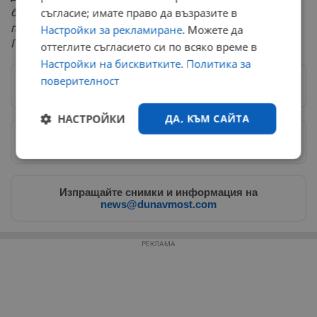
бюджета, заложена още от Асен Василев, служебните
съгласие; имате право да възразите в
правителства на Радев и управлението на ГЕРБ и
Настройки за рекламиране
. Можете да
Пеевски."
оттеглите съгласието си по всяко време в
Настройки на бисквитките
.
Политика за
поверителност
Следвай ни в Google News
→
НАСТРОЙКИ
ДА, КЪМ САЙТА
Предпочитани източници
→
Строго
Ефективност
необходимо
Изпращайте снимки и информация на
news@dunavmost.com
Таргетиране
Функционалност
РЕКЛАМА
Некласифицирани