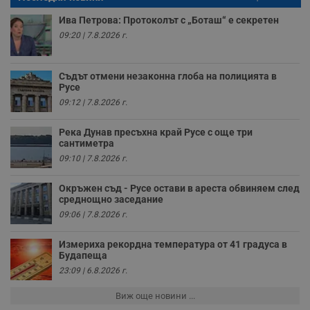
а
р
Ива Петрова: Протоколът с „Боташ“ е секретен
у
з
09:20 | 7.8.2026 г.
з
п
ASP.NET_SessionId
Сесия
Т
Microsoft
Съдът отмени незаконна глоба на полицията в
с
Corporation
Русе
D
www.dunavmost.com
п
09:12 | 7.8.2026 г.
и
т
к
Река Дунав пресъхна край Русе с още три
п
сантиметра
и
09:10 | 7.8.2026 г.
у
р
к
Окръжен съд - Русе остави в ареста обвиняем след
п
д
среднощно заседание
д
09:06 | 7.8.2026 г.
п
у
Измериха рекордна температура от 41 градуса в
Будапеща
23:09 | 6.8.2026 г.
Доставчик
/
Валиден
Валиден
Виж още новини ...
Име
Име
Доставчик
/
Домейн
Описание
Описание
Домейн
Доставчик
/
до
Валиден
до
Име
Описание