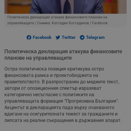
Политическа декларация атакува финансовите планове на
управляващите
/ Снимка: Костадин Костадинов / Facebook
Facebook
Twitter
Telegram
Политическа декларация атакува финансовите
планове на управляващите
Остра политическа позиция критикува остро
финансовата рамка и проектобюджета на
правителството. В разпространен до медиите текст,
автори от опозиционния спектър изразяват
категорично несъгласие с политиките на
управляващата формация "Прогресивна България".
Акцентът в декларацията пада върху очакваното
вдигане на осигурителната тежест за гражданите и
липсата на реални съкращения в държавния апарат.