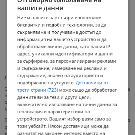
вашите данни
Ние и нашите партньори използваме
бисквитки и подобни технологии, за да
съхраняваме и получаваме достъп до
информация на вашето устройство и да
обработваме лични данни, като вашия IP
адрес, уникални идентификатори и данни
за сърфиране, за персонализирани реклами
и съдържание, измерване на реклами и
съдържание, анализ на аудиторията и
Дълговата спирала и дефицитът продължават
подобряване на услугите.
Доставчици от
Очакванията са държавният дълг да продължи своята
трети страни (723)
може също да обработват
възходяща тенденция. Причината е, че новият бюджет
данните ви за тези и други цели,
отново предвижда залагането на дефицит от най-
включително използване на точни данни за
малко 3 процента.
геолокация и характеристики на
устройството. Вашият избор важи само за
В края на документа се подчертава, че тази финансова
този уебсайт. Някои доставчици може да
рамка не е прецедент, а логично продължение на
разчитат на законен интерес вместо на
досегашните политики:
"Такава е траекторията на