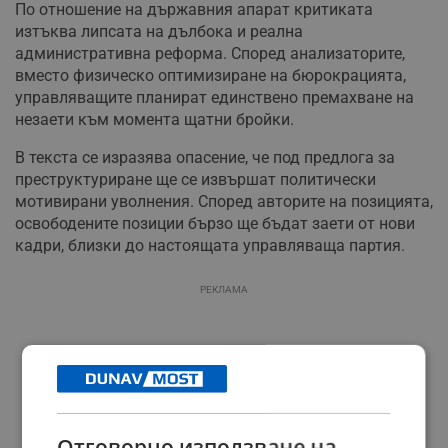
По отношение на държавния апарат критиката
изтъква липсата на дълбока и реална
административна реформа. Според анализаторите,
вместо физическо оптимизиране на бюрокрацията,
управляващите планират единствено премахване на
незаети към момента щатни бройки.
В текста се изразява опасение, че под предлога за
преструктуриране ще се извършат политически
мотивирани уволнения. Според авторите на позицията,
освободените позиции бързо ще бъдат заети от нови
кадри, близки до настоящата управляваща партия.
РЕКЛАМА
Отговорно използване на