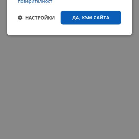
поверителност
РЕКЛАМА
НАСТРОЙКИ
ДА, КЪМ САЙТА
Строго
Ефективност
необходимо
Таргетиране
Функционалност
Некласифицирани
Строго необходимо
Ефективност