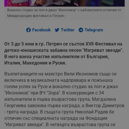
Вокално студио за поп и джаз "Икономов" с най-високите отличия от
Международен фестивал в Петрич
Facebook
Twitter
Telegram
От 3 до 5 юни в гр. Петрич се състоя ХVІІ Фестивал на
детско-юношеската забавна песен "Изгряват звезди".
В него взеха участие изпълнители от България,
Италия, Македония и Русия.
Възпитаниците на маестро Вили Икономов също се
включиха в музикалната надпревара и пожънаха
голям успех за Русе и вокално студио за поп и джаз
"Икономов" при ВЧ "Зора". В конкуренция с 34
изпълнители в първа възрастова група, Магдалена
Георгиева завоюва първа награда, а Виктор Димитров
- трета награда. В същата група Николай Радев бе
отличен със специалната награда на Фондация
"Изгряват звезди". В четвърта възрастова група се