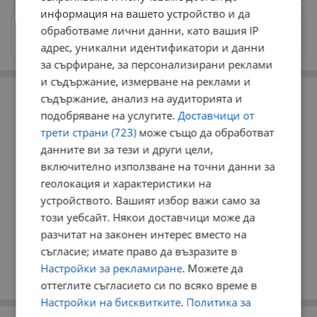
информация на вашето устройство и да
обработваме лични данни, като вашия IP
Изпращайте снимки и информация на
news@dunavmost.com
адрес, уникални идентификатори и данни
за сърфиране, за персонализирани реклами
и съдържание, измерване на реклами и
РЕКЛАМА
съдържание, анализ на аудиторията и
подобряване на услугите.
Доставчици от
трети страни (723)
може също да обработват
данните ви за тези и други цели,
включително използване на точни данни за
геолокация и характеристики на
устройството. Вашият избор важи само за
този уебсайт. Някои доставчици може да
разчитат на законен интерес вместо на
съгласие; имате право да възразите в
Настройки за рекламиране
. Можете да
оттеглите съгласието си по всяко време в
Настройки на бисквитките
.
Политика за