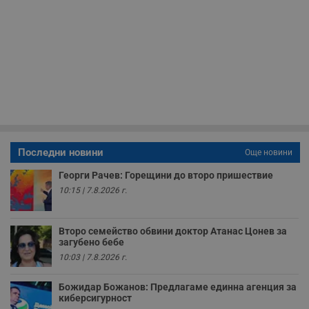
Таргетиране
Функционалност
Некласифицирани
Строго необходимите бисквитки позволяват основната
функционалност на уебсайта, като потребителско
влизане и управление на акаунта. Уебсайтът не може да
се използва правилно без строго необходими
бисквитки.
Валиден
Име
Доставчик
/
Домейн
О
до
__RequestVerificationToken
Сесия
Т
Microsoft
Последни новини
Още новини
п
Corporation
ф
www.dunavmost.com
Георги Рачев: Горещини до второ пришествие
з
п
10:15 | 7.8.2026 г.
и
п
A
т
Второ семейство обвини доктор Атанас Цонев за
е
загубено бебе
д
н
10:03 | 7.8.2026 г.
п
с
у
Божидар Божанов: Предлагаме единна агенция за
и
киберсигурност
ф