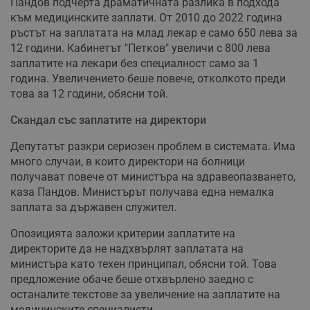
Пандов подчерта драматичната разлика в подхода
към медицинските заплати. От 2010 до 2022 година
ръстът на заплатата на млад лекар е само 650 лева за
12 години. Кабинетът "Петков" увеличи с 800 лева
заплатите на лекари без специалност само за 1
година. Увеличението беше повече, отколкото преди
това за 12 години, обясни той.
Скандал със заплатите на директори
Депутатът разкри сериозен проблем в системата. Има
много случаи, в които директори на болници
получават повече от министъра на здравеопазването,
каза Пандов. Министърът получава една немалка
заплата за държавен служител.
Опозицията заложи критерии заплатите на
директорите да не надхвърлят заплатата на
министъра като техен принципал, обясни той. Това
предложение обаче беше отхвърлено заедно с
останалите текстове за увеличение на заплатите на
медицинските специалисти.