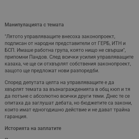
Манипулацията с темата
"Лятото управляващите внесоха законопроект,
подписан от народни представители от ГЕРБ, ИТН и
БСП. Имаше работна група, която нищо не свърши",
припомни Пандов. След всички усилия управляващите
казаха, че ще си отхвърлят собствения законопроект,
защото ще предложат нови разпоредби.
Според депутата целта на управляващите е да
хвърлят темата за възнагражденията в общ кюп и тя
да потъне с абсолютно всички други теми. Днес те се
опитаха да заглушат дебата, но бюджетите са закони,
които имат едногодишно действие и не дават трайна
гаранция.
Историята на заплатите