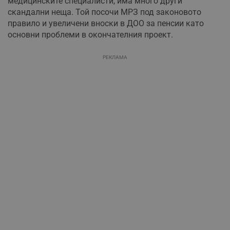
медицинските специалисти, има много други
скандални неща. Той посочи МРЗ под законовото
правило и увеличени вноски в ДОО за пенсии като
основни проблеми в окончателния проект.
РЕКЛАМА