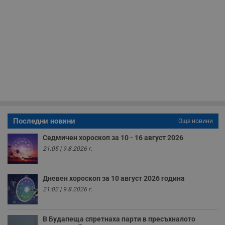
с
н
н
п
б
п
с
о
с
а
р
у
з
з
п
ASP.NET_SessionId
Сесия
Т
Microsoft
Последни новини
с
Още новини
Corporation
D
www.dunavmost.com
п
Седмичен хороскоп за 10 - 16 август 2026
и
21:05 | 9.8.2026 г.
т
к
п
и
у
Дневен хороскоп за 10 август 2026 година
р
21:02 | 9.8.2026 г.
к
п
д
д
В Будапеща спретнаха парти в пресъхналото
п