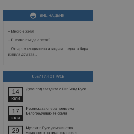
не, зададена от уеб
ВИЦ НА ДЕНЯ
 ASP.NET MVC
спре неразрешеното
т, известно като
тове. Той не съдържа
– Много е жега!
щожава при затваряне
– Е, колко пък да е жега?
ение на съгласието на
– Отварям хладилника и гледам – едната бира
ст за тяхното
изпила другата...
а данни за съгласието
ични политики и
антира, че техните
 сесии.
СЪБИТИЯ ОТ РУСЕ
аничаване между хората
а, за да се правят
хния уебсайт.
Джаз под звездите с Биг Бенд Русе
14
сигнализира на
ЮЛИ
 на бисквитките,
а съответствие и
Русенската опера превзема
17
ндарти и
Белоградчишките скали
ЮЛИ
ck и предоставя
Музеят в Русе домакинства
требител използва
29
йният потребител може
ушиването на гигантска рокля