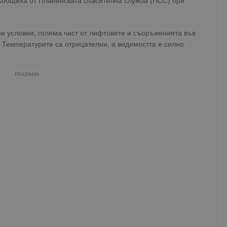
ъобщиха от Планинската спасителна служба (ПСС) при
и условия, голяма част от лифтовете и съоръженията във
. Температурите са отрицателни, а видимостта е силно
РЕКЛАМА