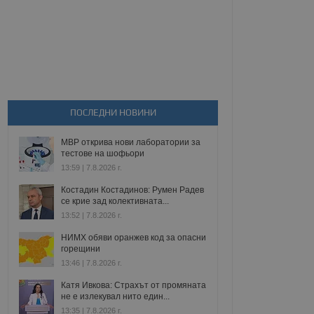
ПОСЛЕДНИ НОВИНИ
МВР открива нови лаборатории за
тестове на шофьори
13:59 | 7.8.2026 г.
Костадин Костадинов: Румен Радев
се крие зад колективната...
13:52 | 7.8.2026 г.
НИМХ обяви оранжев код за опасни
горещини
13:46 | 7.8.2026 г.
Катя Ивкова: Страхът от промяната
не е излекувал нито един...
13:35 | 7.8.2026 г.