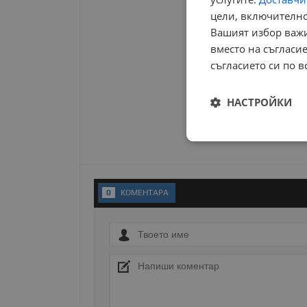
цели, включително
Вашият избор важи
вместо на съгласие
съгласието си по в
НАСТРОЙКИ
Строго
необходимо
0
KОМЕНТАРA
Строго н
Строго необходимите б
на акаунта. Уебсайтът 