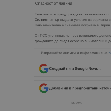
Опасност от лавини
Спасителите предупреждават за повишена опа
Силният вятър създава условия за сериозни 
Най-значителна е снежната покривка в Пирин
От ПСС уточняват, че през изминалото деноно
гражданите да бъдат особено внимателни и да
Изпращайте снимки и информация на
n
Следвай ни в Google News
→
Добави ни в предпочитани източ
РЕКЛАМА