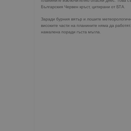
планините изключително опасни днес. Това с
Българския Червен кръст, цитирани от БТА.
Заради бурния вятър и лошите метеорологичн
високите части на планините няма да работят
намалена поради гъста мъгла.