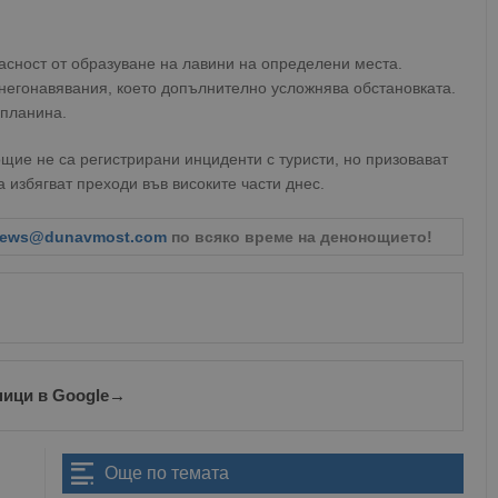
сност от образуване на лавини на определени места.
снегонавявания, което допълнително усложнява обстановката.
 планина.
щие не са регистрирани инциденти с туристи, но призовават
 избягват преходи във високите части днес.
ews@dunavmost.com
по всяко време на денонощието!
ници в Google
→
Още по темата