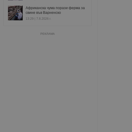
Африканска чума порази ферма за
свине във Варненско
13:29 | 7.8.2026 г.
РЕКЛАМА