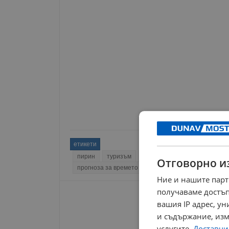
етикети
пирин
туризъм
планини
лошо време
Отговорно и
прогноза за времето
отрицателни температури
Ние и нашите парт
получаваме достъп
вашия IP адрес, у
и съдържание, изм
услугите.
Доставчиц