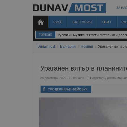
ЗА НАС
РУСЕ
БЪЛГАРИЯ
СВЯТ
РА
ГОРЕЩО
Русенски музикант смеси Металика и род
Dunavmost
/
България
/
Новини
/
Ураганен вятър в
Ураганен вятър в планинит
28 декември 2025 - 10:08 часа
Редактор:
Диляна Марин
СПОДЕЛИ ВЪВ ФЕЙСБУК