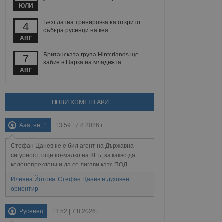
 уебсайт.
ЮЛИ
Безплатна тренировка на открито
4
събира русенци на кея
АВГ
Описание
Британската група Hinterlands ще
7
забие в Парка на младежта
ребителски
елското поведение и
АВГ
раници на сайта. Тя
яване на сайта. Тя
не на прегледи на
формация, която е
взаимодействат с
нкционалност в целия
прекарано на
редпочитанията на
 сайтове; тя може
НОВИ КОМЕНТАРИ
остта на социалните
тора на сайта.
използва новата или
елски взаимодействия
Ааа, не, 1
13:59 | 7.8.2026 г.
нето и потребителския
Стефан Цанев не е бил агент на Държавна
рез събиране на данни
сигурност, още по-малко на КГБ, за какво да
 помага за
отребителите се
коленопреклони и да се лигави като ПОД...
тапите на тестване.
Илияна Йотова: Стефан Цанев е духовен
тистически данни,
ориентир
 броя на посещенията,
 са били заредени.
елския опит.
Русенец
13:52 | 7.8.2026 г.
я за потребителското