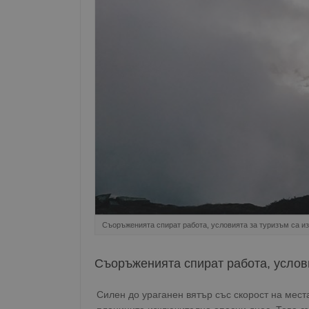
Съоръженията спират работа, условията за туризъм са и
Съоръженията спират работа, услов
Силен до ураганен вятър със скорост на мест