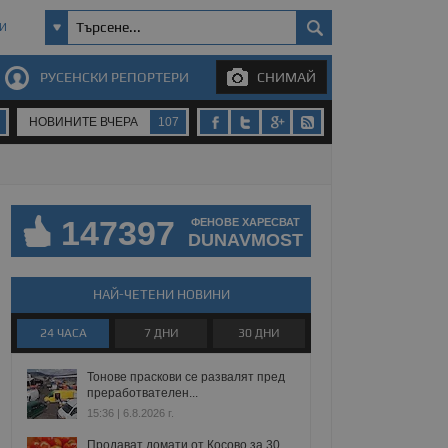
И
РУСЕНСКИ РЕПОРТЕРИ
СНИМАЙ
НОВИНИТЕ ВЧЕРА
107
147397
ФЕНОВЕ ХАРЕСВАТ
DUNAVMOST
НАЙ-ЧЕТЕНИ НОВИНИ
24 ЧАСА
7 ДНИ
30 ДНИ
Тонове праскови се развалят пред
преработвателен...
15:36 | 6.8.2026 г.
Продават домати от Косово за 30