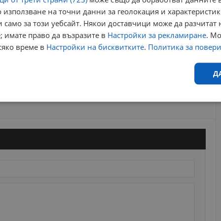
 използване на точни данни за геолокация и характеристик
 само за този уебсайт. Някои доставчици може да разчитат 
; имате право да възразите в
Настройки за рекламиране
. М
сяко време в
Настройки на бисквитките
.
Политика за повер
Д
Ефективност
Таргетиране
Функционалност
Н
еобходимо
Ефективност
Таргетиране
Функционалност
Неклас
исквитки позволяват основната функционалност на уебсайта, като потребителско
не може да се използва правилно без строго необходими бисквитки.