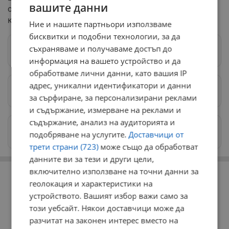
вашите данни
отбелязва в над 100 държави под мотото "Дари за
кауза, която ти е на сърце".
Ние и нашите партньори използваме
бисквитки и подобни технологии, за да
съхраняваме и получаваме достъп до
Следвай ни в Google News
→
информация на вашето устройство и да
обработваме лични данни, като вашия IP
адрес, уникални идентификатори и данни
Предпочитани източници
→
за сърфиране, за персонализирани реклами
и съдържание, измерване на реклами и
съдържание, анализ на аудиторията и
Изпращайте снимки и информация на
подобряване на услугите.
Доставчици от
news@dunavmost.com
трети страни (723)
може също да обработват
данните ви за тези и други цели,
РЕКЛАМА
включително използване на точни данни за
геолокация и характеристики на
устройството. Вашият избор важи само за
този уебсайт. Някои доставчици може да
разчитат на законен интерес вместо на