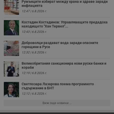
Румънците избират между храна и здраве заради
н
п
инфлацията
к
12:47 | 6.8.2026 г.
ч
п
с
Костадин Костадинов: Управляващите предадоха
б
находището "Хан Тервел"...
__cf_bm
29
Т
Cloudflare Inc.
12:43 | 6.8.2026 г.
минути
с
.twitter.com
59
р
секунди
м
Доброволци раздават вода заради опасните
б
горещини в Русе
о
у
12:32 | 6.8.2026 г.
п
о
и
Великобритания санкционира нови руски банки и
т
кораби
12:19 | 6.8.2026 г.
receive-cookie-deprecation
.hit.gemius.pl
1 година
Т
с
с
Светлозара Лазарова поема програмното
н
н
съдържание в БНТ
п
12:12 | 6.8.2026 г.
б
п
с
Виж още новини ...
о
с
а