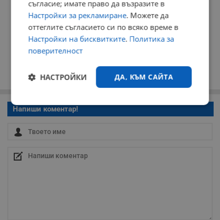
съгласие; имате право да възразите в
Настройки за рекламиране
. Можете да
оттеглите съгласието си по всяко време в
Настройки на бисквитките
.
Политика за
поверителност
НАСТРОЙКИ
ДА, КЪМ САЙТА
Строго
Ефективност
Напиши коментар!
необходимо
Таргетиране
Функционалност
Некласифицирани