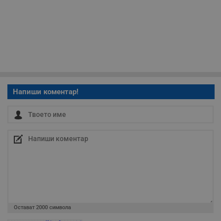
месеца 4
използва за
седмици
проследяване на
потребителски
взаимодействия и
ангажираност на
уебсайта за
подобряване на
обслужването и
потребителския
опит.
Gtest
1
Тази бисквитка се
Gemius
седмица
използва за A/B
.hit.gemius.pl
Напиши коментар!
тестване на
уебсайта чрез
събиране на
данни за
поведението и
взаимодействието
на посетителите.
Той помага за
подобряване на
потребителския
опит, като
разбира как
потребителите се
ангажират с
различни
елементи на
уебсайта по
Остават
2000
символа
време на етапите
на тестване.