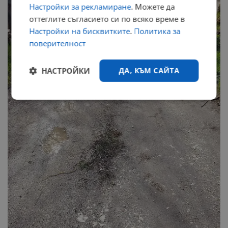
Настройки за рекламиране
. Можете да
оттеглите съгласието си по всяко време в
Настройки на бисквитките
.
Политика за
поверителност
НАСТРОЙКИ
ДА, КЪМ САЙТА
Строго
Ефективност
необходимо
Таргетиране
Функционалност
Некласифицирани