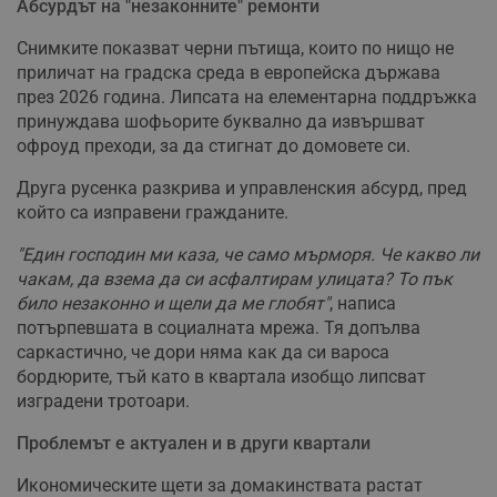
Абсурдът на "незаконните" ремонти
Снимките показват черни пътища, които по нищо не
приличат на градска среда в европейска държава
през 2026 година. Липсата на елементарна поддръжка
принуждава шофьорите буквално да извършват
офроуд преходи, за да стигнат до домовете си.
Друга русенка разкрива и управленския абсурд, пред
който са изправени гражданите.
"Един господин ми каза, че само мърморя. Че какво ли
чакам, да взема да си асфалтирам улицата? То пък
било незаконно и щели да ме глобят"
, написа
потърпевшата в социалната мрежа. Тя допълва
саркастично, че дори няма как да си вароса
бордюрите, тъй като в квартала изобщо липсват
изградени тротоари.
Проблемът е актуален и в други квартали
Икономическите щети за домакинствата растат