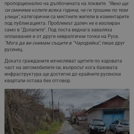
пропорционално на дълбочината на локвите.
"Явно ще
си сменяме колите всяка година, че ги трошим по тези
улици"
, категорични са местните жители в коментарите
под публикацията. Проблемът далеч не е изолиран
само в "Долапите". Под поста веднага заваляха
оплаквания и от други невралгични точки на Русе.
"Мога да ви снимам същите в "Чародейка"
, пише друг
русенец.
Докато гражданите изчисляват щетите по ходовата
част на автомобилите си, въпросът кога базовата
инфраструктура ще достигне до крайните русенски
квартали остава без отговор.