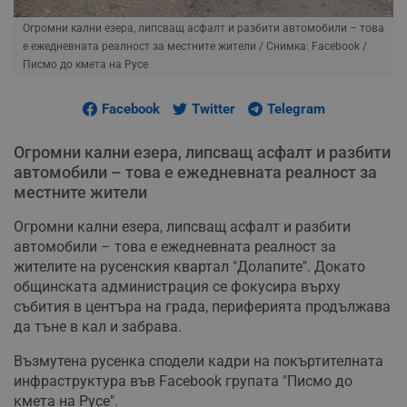
Огромни кални езера, липсващ асфалт и разбити автомобили – това
е ежедневната реалност за местните жители
/ Снимка: Facebook /
Писмо до кмета на Русе
Facebook
Twitter
Telegram
Огромни кални езера, липсващ асфалт и разбити
автомобили – това е ежедневната реалност за
местните жители
Огромни кални езера, липсващ асфалт и разбити
автомобили – това е ежедневната реалност за
жителите на русенския квартал "Долапите". Докато
общинската администрация се фокусира върху
събития в центъра на града, периферията продължава
да тъне в кал и забрава.
Възмутена русенка сподели кадри на покъртителната
инфраструктура във Facebook групата "Писмо до
кмета на Русе".