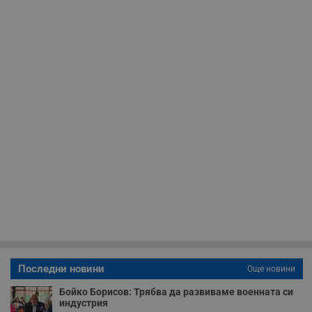
се оптимизира
представянето на
уебсайта и да
направят
рекламните
съобщения по-
важни за
потребителя.
Последни новини
Още новини
Бойко Борисов: Трябва да развиваме военната си
индустрия