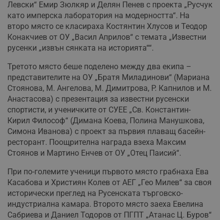
Левски“ Емир Зюлкяр и Делян Пенев с проекта „Русчук
като имперска лаборатория на модерността“. На
второ място се класираха Костянтин Хлусов и Теодор
Конакчиев от ОУ „Васил Априлов“ с темата „Известни
русенки „извън сянката на историята““.
Третото място беше поделено между два екипа –
представителите на ОУ „Братя Миладинови“ (Мариана
Стоянова, М. Ангелова, М. Димитрова, Р. Капнилов и М.
Анастасова) с презентация за известни русенски
спортисти, и ученичките от СУЕЕ „Св. Константин-
Кирил Философ“ (Димана Коева, Полина Манушкова,
Симона Иванова) с проект за първия плаващ басейн-
ресторант. Поощрителна награда взеха Максим
Стоянов и Мартино Енчев от ОУ „Отец Паисий“.
При по-големите ученици първото място грабнаха Ева
Касабова и Християн Колев от АЕГ „Гео Милев“ за своя
исторически преглед на Русенската търговско-
индустриална камара. Второто място заеха Евелина
Сабриева и Даниел Тодоров от ПГПТ „Атанас Ц. Буров“