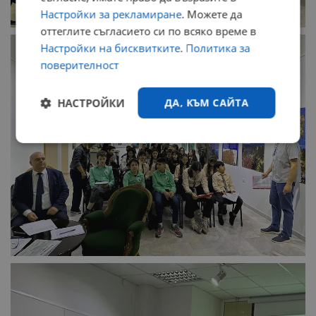
Настройки за рекламиране
. Можете да
оттеглите съгласието си по всяко време в
Настройки на бисквитките
.
Политика за
поверителност
НАСТРОЙКИ
ДА, КЪМ САЙТА
Строго
Ефективност
необходимо
Таргетиране
Функционалност
Некласифицирани