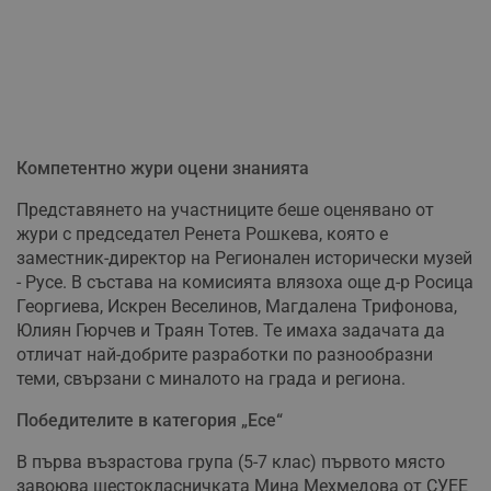
Компетентно жури оцени знанията
Представянето на участниците беше оценявано от
жури с председател Ренета Рошкева, която е
заместник-директор на Регионален исторически музей
- Русе. В състава на комисията влязоха още д-р Росица
Георгиева, Искрен Веселинов, Магдалена Трифонова,
Юлиян Гюрчев и Траян Тотев. Те имаха задачата да
отличат най-добрите разработки по разнообразни
теми, свързани с миналото на града и региона.
Победителите в категория „Есе“
В първа възрастова група (5-7 клас) първото място
завоюва шестокласничката Мина Мехмедова от СУЕЕ