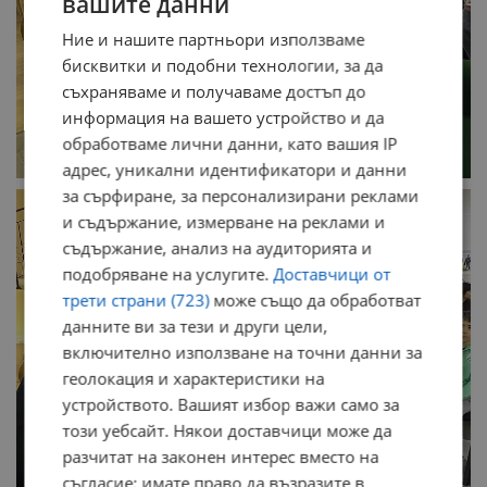
вашите данни
Ние и нашите партньори използваме
бисквитки и подобни технологии, за да
съхраняваме и получаваме достъп до
информация на вашето устройство и да
обработваме лични данни, като вашия IP
адрес, уникални идентификатори и данни
за сърфиране, за персонализирани реклами
и съдържание, измерване на реклами и
съдържание, анализ на аудиторията и
подобряване на услугите.
Доставчици от
трети страни (723)
може също да обработват
данните ви за тези и други цели,
включително използване на точни данни за
геолокация и характеристики на
устройството. Вашият избор важи само за
този уебсайт. Някои доставчици може да
разчитат на законен интерес вместо на
съгласие; имате право да възразите в