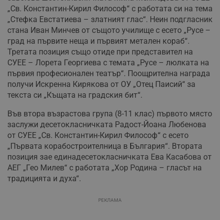
„Св. Константин-Кирил Философ“ с работата си на тема
„Стефка Евстатиева – златният глас“. Неин подгласник
стана Иван Минчев от същото училище с есето „Русе –
град на първите неща и първият метален кораб“.
Третата позиция също отиде при представител на
СУЕЕ – Лорета Георгиева с темата „Русе – люлката на
първия професионален театър“. Поощрителна награда
получи Искренна Кирякова от ОУ „Отец Паисий“ за
текста си „Къщата на градския бит“.
Във втора възрастова група (8-11 клас) първото място
заслужи десетокласничката Радост-Йоана Любенова
от СУЕЕ „Св. Константин-Кирил Философ“ с есето
„Първата корабостроителница в България“. Втората
позиция зае единадесетокласничката Ева Касабова от
АЕГ „Гео Милев“ с работата „Хор Родина – гласът на
традицията и духа“.
РЕКЛАМА