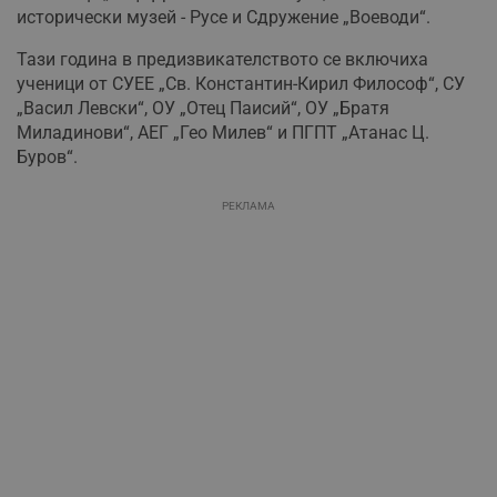
исторически музей - Русе и Сдружение „Воеводи“.
Тази година в предизвикателството се включиха
ученици от СУЕЕ „Св. Константин-Кирил Философ“, СУ
„Васил Левски“, ОУ „Отец Паисий“, ОУ „Братя
Миладинови“, АЕГ „Гео Милев“ и ПГПТ „Атанас Ц.
Буров“.
РЕКЛАМА