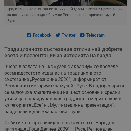
Традиционното състезание отличи най-добрите есета и презентации
за историята на града
/ Снимка: Регионален исторически музей -
Русе
Facebook
Twitter
Telegram
Традиционното състезание отличи най-добрите
есета и презентации за историята на града
Вчера в залата на Екомузей с аквариум се проведе
осемнадесетото издание на традиционното
състезание „Русезнание 2026“, информират от
Регионален исторически музей - Русе. В надпреварата
се включиха възпитаници на шест основни и средни
училища в крайдунавския град, които мериха сили в
категориите „Есе“ и „Мултимедийна презентация“,
разделени в две възрастови групи.
Събитието е организирано съвместно от Народно
читалище „Гоце Делчев 2009“ – Русе, Регионален