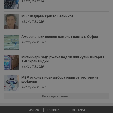
се използва, за да
15:27 | 7.8.2026 г.
се оптимизира
представянето на
уебсайта и да
направят
МВР издирва Христо Величков
рекламните
съобщения по-
15:24 | 7.8.2026 г.
важни за
потребителя.
Американски военен самолет кацна в София
15:09 | 7.8.2026 г.
Митничари задържаха над 10 000 кутии цигари в
ТИР край Видин
14:42 | 7.8.2026 г.
МВР открива нови лаборатории за тестове на
шофьори
13:59 | 7.8.2026 г.
Виж още новини ...
ЗА НАС
НОВИНИ
КОМЕНТАРИ